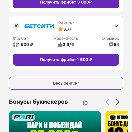
Получить фрибет 3 000₽
пользователей
Промокод
Бонусы
Коэффициенты
4/5
16
Линия в прематче
4/5
Рейтинг
Линия в лайве
Сайт
Приложение
3/5
3.77
Удобство платежей
4/5
Фрибет
Надежность
Отзывов
Служба поддержки
4/5
1 500 ₽
3.9/5
54
Бонусы и акции
4/5
Рейтинг 
5/5
Получить фрибет 1 500 ₽
пользователей
Промокод
Бонусы
Коэффициенты
3/5
8
Линия в прематче
3/5
Линия в лайве
Сайт
Приложение
4/5
Весь рейтинг
Удобство платежей
4/5
Служба поддержки
4/5
Бонусы букмекеров
10
Бонусы и акции
4/5
Промокод
Бонусы
13