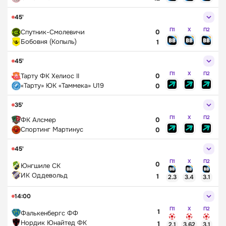
45'
П1
X
П2
0
Спутник-Смолевичи
Бобовня (Копыль)
1
45'
П1
X
П2
0
Тарту ФК Хелиос II
«Тарту» ЮК «Таммека» U19
0
35'
П1
X
П2
0
ФК Алсмер
Спортинг Мартинус
0
45'
П1
X
П2
0
Юнгшиле СК
ИК Оддевольд
1
2.3
3.4
3.1
14:00
П1
X
П2
1
Фалькенбергс ФФ
Нордик Юнайтед ФК
1
2.1
3.62
3.1