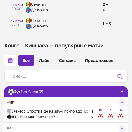
Чемпионат мира
Сенегал
2 –
16.07.24
20:00
ДР Конго
0
Суперлига России
Чемпионат Европы
Сенегал
12.07.24
1 – 0
Киберспорт
22:00
ДР Конго
IEM Cologne
The International
Esports World Cup Counter Strike
Конго - Киншаса — популярные матчи
Все
Лайв
Сегодня
Предстоящие
Поиск...
Футбол
Матчи (8)
45'
П1
X
П2
1
Женесс Спортив де Квилу-Нгонго (до 17)
ЮС Бэннинг Талент U17
2
16:00