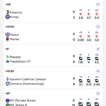
45'
П1
X
П2
0
Ювентус
Интер
2
2.6
3.7
2.4
15:00
П1
X
П2
0
Челси
Милан
0
2.05
3.6
3.2
5'
П1
X
П2
0
Вердер
Падерборн 07
0
1.61
4
4.2
15:30
П1
X
П2
0
Крылья Советов Самара
Балтика (Калининград)
0
3.1
3.15
2.44
97'
П1
X
П2
0
ФК Йыгева Вулвз
ФК Эльва III
12