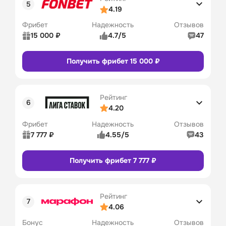
Линия в лайве
Сайт
Приложение
4/5
4.19
Удобство платежей
4/5
Фрибет
Надежность
Отзывов
Служба поддержки
4/5
15 000 ₽
4.7/5
47
Бонусы и акции
5/5
Рейтинг 
5/5
Получить фрибет 15 000 ₽
пользователей
Промокод
Бонусы
Коэффициенты
4/5
10
Линия в прематче
4/5
Рейтинг
Линия в лайве
Сайт
Приложение
4/5
4.20
Удобство платежей
4/5
Фрибет
Надежность
Отзывов
Служба поддержки
5/5
7 777 ₽
4.55/5
43
Бонусы и акции
4/5
Рейтинг 
5/5
Получить фрибет 7 777 ₽
пользователей
Промокод
Бонусы
Коэффициенты
4/5
10
Линия в прематче
4/5
Рейтинг
Сайт
Приложение
Линия в лайве
4/5
4.06
Удобство платежей
4/5
Бонус
Надежность
Отзывов