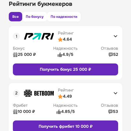
Рейтинги букмекеров
Все
По бонусу
По надежности
Рейтинг
4.64
Бонус
Надежность
Отзывов
25 000 ₽
4.9/5
52
Рейтинг 
5/5
Получить бонус 25 000 ₽
пользователей
Коэффициенты
5/5
Линия в прематче
4/5
Рейтинг
Линия в лайве
5/5
4.49
Удобство платежей
4/5
Фрибет
Надежность
Отзывов
Служба поддержки
5/5
10 000 ₽
4.85/5
53
Бонусы и акции
5/5
Рейтинг 
5/5
Получить фрибет 10 000 ₽
пользователей
Промокод
Бонусы