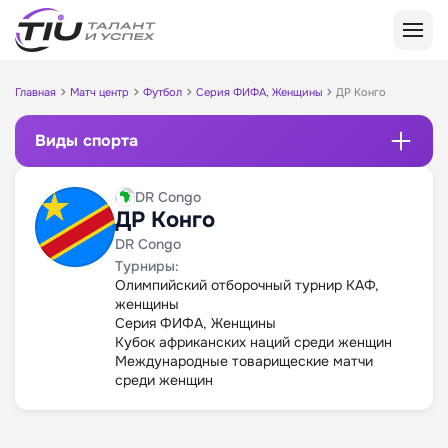
Главная
Матч центр
Футбол
Серия ФИФА, Женщины
ДР Конго
Популярные БК
Виды спорта
Пари
По букмекеру
БетБум
Леон
Pari
DR Congo
Приложения для Android
Винлайн
BetBoom
ДР Конго
Фонбет
Leon
Пари
DR Congo
Виды спорта
Марафон
Winline
БетБум
Турниры:
Бетсити
Fonbet
Леон
Баскетбол
Олимпийский отборочный турнир КАФ,
Статьи о БК
Мелбет
Лига Ставок
Винлайн
Киберспорт
женщины
Серия ФИФА, Женщины
Winline
Лига Ставок
Марафон
Фонбет
Теннис
Кубок африканских наций среди женщин
База знаний
По видам спорта
Олимпбет
Бет-М
Марафон
Хоккей
Международные товарищеские матчи
Виды ставок
Тенниси
Baltbet
Бетсити
Футбол
Футбол
среди женщин
Футбол
По видам спорта
Основы ставок
Балтбет
Melbet
Мелбет
Хоккей
Евролига
Сервисы
Бет-М
Olimpbet
Лига Ставок
Баскетбол
Футбол
Виды спорта
Кубок России
Беттери
Tennisi
Олимпбет
Теннис
Хоккей