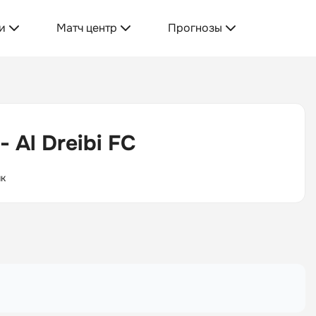
и
Матч центр
Прогнозы
Al Dreibi FC
к