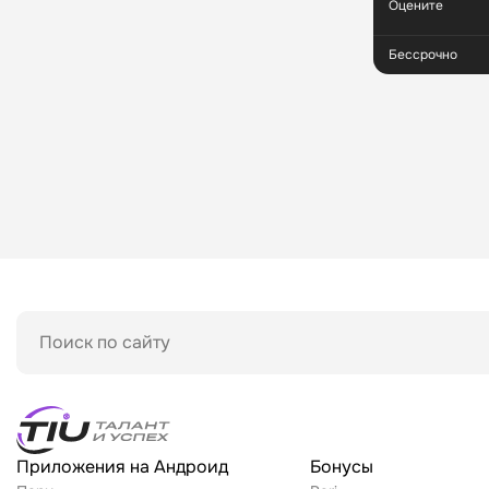
Оцените
Бессрочно
Поиск по матч-центру
Приложения на Андроид
Бонусы