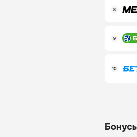
Бонусы и ак
Рейтинг пол
Промокод
Линия в лай
Бонусы и ак
Рейтинг пол
Промокод
Линия в лай
Бонусы и ак
Промокод
Рейтинг пол
Линия в лай
Бонусы и ак
Промокод
Бонусы