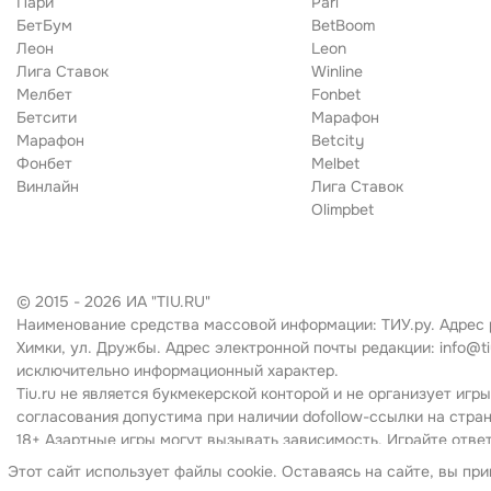
Пари
Pari
БетБум
BetBoom
Леон
Leon
Лига Ставок
Winline
Мелбет
Fonbet
Бетсити
Марафон
Марафон
Betcity
Фонбет
Melbet
Винлайн
Лига Ставок
Olimpbet
© 2015 - 2026 ИА "TIU.RU"
Наименование средства массовой информации: ТИУ.ру. Адрес ред
Химки, ул. Дружбы. Адрес электронной почты редакции: info@ti
исключительно информационный характер.
Tiu.ru не является букмекерской конторой и не организует игр
согласования допустима при наличии dofollow-ссылки на стра
18+ Азартные игры могут вызывать зависимость. Играйте отве
Этот сайт использует файлы cookie. Оставаясь на сайте, вы п