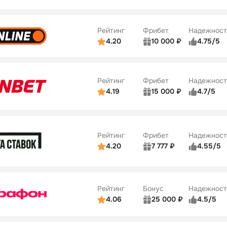
ьзователей
5/5
Коэффициенты
Бонусы
ве
3/5
Удобство платежей
42
Рейтинг
Фрибет
Надежност
ции
4/5
4.20
10 000 ₽
4.75/5
ьзователей
5/5
Коэффициенты
Бонусы
ве
4/5
Удобство платежей
34
Рейтинг
Фрибет
Надежност
ции
5/5
4.19
15 000 ₽
4.7/5
Бонусы
ьзователей
5/5
Коэффициенты
10
ве
4/5
Удобство платежей
Рейтинг
Фрибет
Надежност
ции
4/5
4.20
7 777 ₽
4.55/5
Бонусы
ьзователей
5/5
Коэффициенты
10
ве
4/5
Удобство платежей
Рейтинг
Бонус
Надежност
ции
5/5
4.06
25 000 ₽
4.5/5
ьзователей
5/5
Коэффициенты
ве
4/5
Удобство платежей