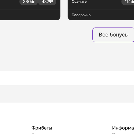
380
432
114
Оцените
Бессрочно
Все бонусы
Фрибеты
Информа