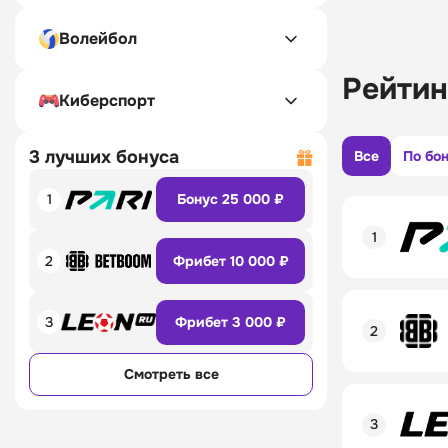
Волейбол
Рейтин
Киберспорт
3 лучших бонуса
Все
По бо
1
Бонус 25 000 ₽
2
Фрибет 10 000 ₽
Рейтинг пол
Линия в лай
3
Фрибет 3 000 ₽
Бонусы и ак
Рейтинг пол
Промокод
Смотреть все
Линия в лай
Бонусы и ак