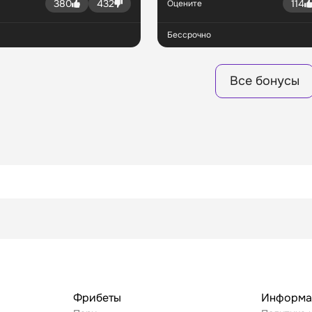
380
432
114
Оцените
Бессрочно
Все бонусы
Фрибеты
Информа