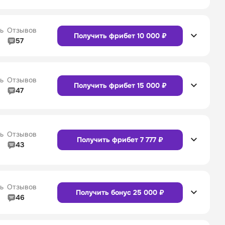
5/5
Линия в прематче
5/5
4/5
Служба поддержки
5/5
Сайт
Приложение
ь
Отзывов
Получить фрибет 10 000 ₽
57
4/5
Линия в прематче
4/5
4/5
Служба поддержки
4/5
Сайт
Приложение
ь
Отзывов
Получить фрибет 15 000 ₽
47
4/5
Линия в прематче
4/5
Сайт
Приложение
4/5
Служба поддержки
5/5
ь
Отзывов
Получить фрибет 7 777 ₽
43
4/5
Линия в прематче
4/5
Сайт
Приложение
4/5
Служба поддержки
4/5
ь
Отзывов
Получить бонус 25 000 ₽
46
4/5
Линия в прематче
4/5
Сайт
Приложение
4/5
Служба поддержки
4/5