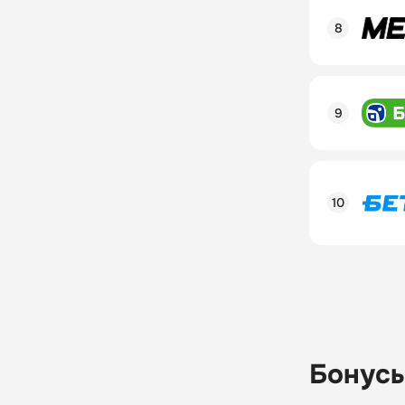
Бонусы и ак
Рейтинг пол
Промокод
Линия в лай
Бонусы и ак
Рейтинг пол
Промокод
Линия в лай
Бонусы и ак
Промокод
Рейтинг пол
Линия в лай
Бонусы и ак
Промокод
Бонусы