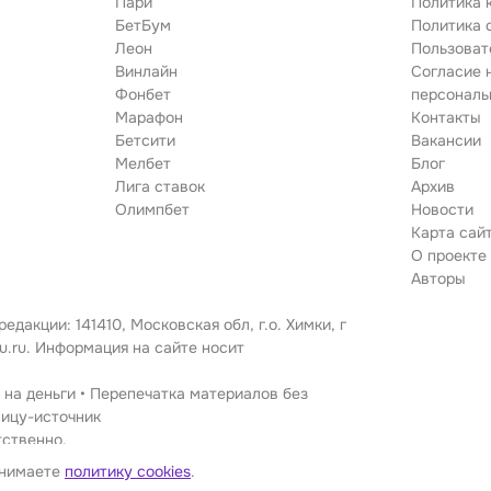
Пари
Политика 
БетБум
Политика c
Леон
Пользоват
Винлайн
Согласие 
Фонбет
персональ
Марафон
Контакты
Бетсити
Вакансии
Мелбет
Блог
Лига ставок
Архив
Олимпбет
Новости
Карта сай
О проекте
Авторы
акции: 141410, Московская обл, г.о. Химки, г
u.ru. Информация на сайте носит
ы на деньги • Перепечатка материалов без
ницу-источник
тственно.
ринимаете
политику cookies
.