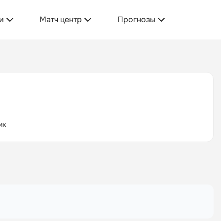
и
Матч центр
Прогнозы
ик