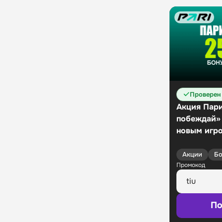
Проверен
Акция Пари
побеждай»
новым игр
Акции
Бо
Промокод
По