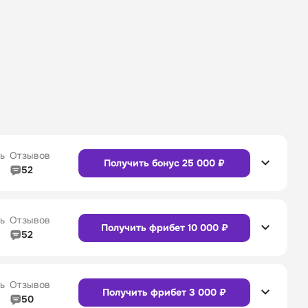
ь
Отзывов
Получить бонус 25 000 ₽
52
5/5
Линия в прематче
4/5
4/5
Служба поддержки
5/5
ь
Отзывов
Получить фрибет 10 000 ₽
52
5/5
Линия в прематче
4/5
4/5
Служба поддержки
4/5
Сайт
Приложение
ь
Отзывов
Получить фрибет 3 000 ₽
50