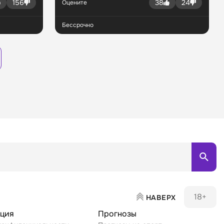
156
38
24
Оцените
Бессрочно
18+
НАВЕРХ
ция
Прогнозы