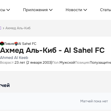
усы
Приложения
Новости
Стать
C
Ахмед Аль-Киб
Ливия
Al Sahel FC
Ахмед Аль-Киб - Al Sahel FC
Ahmed Al Keeb
Возраст:
23 лет (2 января 2003)
Пол:
Мужской
Позиция:
Полузащитн
тчей
Матчей пока нет