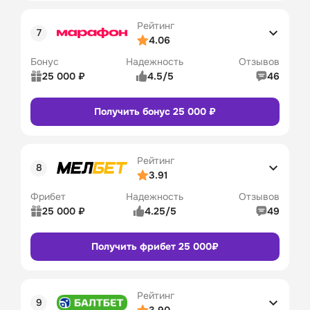
Линия в прематче
4/5
Рейтинг
Сайт
Приложение
Линия в лайве
4/5
4.06
Удобство платежей
4/5
Бонус
Надежность
Отзывов
Служба поддержки
4/5
25 000 ₽
4.5/5
46
Бонусы и акции
5/5
Рейтинг 
5/5
Получить бонус 25 000 ₽
пользователей
Бонусы
17
Коэффициенты
4/5
Сайт
Приложение
Линия в прематче
4/5
Рейтинг
Линия в лайве
4/5
3.91
Удобство платежей
4/5
Фрибет
Надежность
Отзывов
Служба поддержки
4/5
25 000 ₽
4.25/5
49
Бонусы и акции
4/5
Рейтинг 
5/5
Получить фрибет 25 000₽
пользователей
Промокод
Бонусы
Коэффициенты
4/5
15
Линия в прематче
4/5
Рейтинг
Линия в лайве
Сайт
Приложение
3/5
3.90