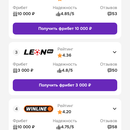
Букмекеры для ставок на киберспорт
НБА
НБА
Baltbet
Удобство платежей
4/5
Букмекеры для профессиональных игроков
Единая Лига ВТБ
Единая Лига ВТБ
24Бет
Фрибет
Надежность
Отзывов
Служба поддержки
5/5
10 000 ₽
4.85/5
53
Букмекеры для ставок на футбол
Евролига
Евролига
Бонусы и акции
5/5
WNBA
WNBA
Рейтинг 
5/5
Суперлига
Суперлига
Получить фрибет 10 000 ₽
пользователей
Промокод
Бонусы
Теннис
Теннис
Коэффициенты
5/5
22
US Open 2026 ATP
ATP
Линия в прематче
4/5
US Open 2026 WTA
WTA
Рейтинг
Линия в лайве
Сайт
Приложение
5/5
Настольный теннис
Cincinnati ATP
4.36
Удобство платежей
4/5
Cincinnati WTA
Челленджер
Фрибет
Надежность
Отзывов
Служба поддержки
4/5
Настольный теннис
Лига Про
3 000 ₽
4.8/5
50
Бонусы и акции
5/5
Чемпионат мира
Setka Cup
Рейтинг 
Волейбол
Кубок мира
5/5
Получить фрибет 3 000 ₽
пользователей
Промокод
Бонусы
Чемпионат Европы
Лига Наций
Коэффициенты
5/5
WTT Champions Yokohama, MS
Суперлига России
42
Киберспорт
Линия в прематче
5/5
WTT Champions Yokohama, WS
Рейтинг
Europe Smash Sweden, WS
IEM Cologne
Линия в лайве
Сайт
Приложение
3/5
4.20
Europe Smash Sweden, MS
The International
Удобство платежей
4/5
Волейбол
Фрибет
Надежность
Отзывов
Служба поддержки
5/5
10 000 ₽
4.75/5
58
Лига Наций