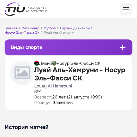
Главная
Матч центр
Футбол
Первый дивизион
Носур Эль-Фасси СК
Луай Аль-Хамруни
Популярные БК
Пари
Виды спорта
По букмекеру
БетБум
Леон
Pari
Приложения для Android
Ливия
Носур Эль-Фасси СК
Винлайн
BetBoom
Луай Аль-Хамруни - Носур
Фонбет
Leon
Пари
Эль-Фасси СК
Виды спорта
Марафон
Winline
БетБум
Бетсити
Fonbet
Леон
Баскетбол
Louay Al Hamrouni
Статьи о БК
№
4
Мелбет
Лига Ставок
Винлайн
Киберспорт
Возраст:
26 лет (21 августа 1999)
Winline
Лига Ставок
Марафон
Фонбет
Теннис
Позиция:
Защитник
База знаний
По видам спорта
Олимпбет
Бет-М
Марафон
Хоккей
Виды ставок
Тенниси
Baltbet
Бетсити
Футбол
Футбол
Футбол
По видам спорта
Основы ставок
Балтбет
Melbet
Мелбет
Хоккей
История матчей
Евролига
Сервисы
Бет-М
Olimpbet
Лига Ставок
Баскетбол
Футбол
Виды спорта
Кубок России
Беттери
Tennisi
Олимпбет
Теннис
Хоккей