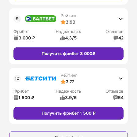
Коэффициенты
4/5
15
Линия в прематче
4/5
Рейтинг
Линия в лайве
Сайт
Приложение
3/5
3.90
Удобство платежей
4/5
Фрибет
Надежность
Отзывов
Служба поддержки
4/5
3 000 ₽
4.3/5
42
Бонусы и акции
4/5
Рейтинг 
5/5
Получить фрибет 3 000₽
пользователей
Промокод
Бонусы
Коэффициенты
4/5
16
Линия в прематче
4/5
Рейтинг
Линия в лайве
Сайт
Приложение
3/5
3.77
Удобство платежей
4/5
Фрибет
Надежность
Отзывов
Служба поддержки
4/5
1 500 ₽
3.9/5
54
Бонусы и акции
4/5
Рейтинг 
5/5
Получить фрибет 1 500 ₽
пользователей
Промокод
Бонусы
Коэффициенты
3/5
8
Линия в прематче
3/5