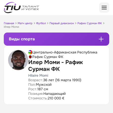
Главная
Матч центр
Футбол
Первый дивизион
Рафик Сурман ФК
Илер Моми
Популярные БК
Пари
Виды спорта
По букмекеру
БетБум
Леон
Pari
Приложения для Android
Центрально-Африканская Республика
Винлайн
BetBoom
Рафик Сурман ФК
Фонбет
Leon
Пари
Илер Моми - Рафик
Виды спорта
Марафон
Winline
БетБум
Сурман ФК
Бетсити
Fonbet
Леон
Баскетбол
Статьи о БК
Hilaire Momi
Мелбет
Лига Ставок
Винлайн
Киберспорт
Возраст:
36 лет (16 марта 1990)
Winline
Лига Ставок
Марафон
Фонбет
Теннис
Пол:
Мужской
База знаний
По видам спорта
Олимпбет
Бет-М
Марафон
Хоккей
Рост:
187 см
Виды ставок
Тенниси
Baltbet
Бетсити
Футбол
Футбол
Позиция:
Нападающий
Стоимость:
210 000 €
Футбол
По видам спорта
Основы ставок
Балтбет
Melbet
Мелбет
Хоккей
Евролига
Сервисы
Бет-М
Olimpbet
Лига Ставок
Баскетбол
Футбол
Виды спорта
Кубок России
Беттери
Tennisi
Олимпбет
Теннис
Хоккей