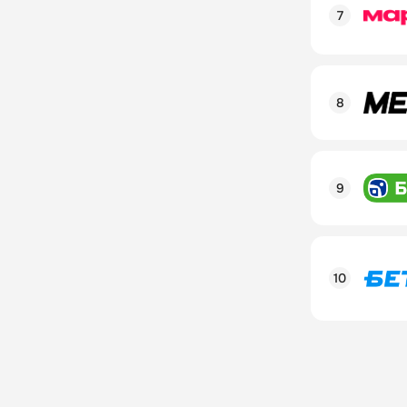
Бонусы и ак
Рейтинг пол
Бонусы
17
Линия в лай
Бонусы и ак
Рейтинг пол
Промокод
Линия в лай
Бонусы и ак
Рейтинг пол
Промокод
Линия в лай
Бонусы и ак
Промокод
Рейтинг пол
Линия в лай
Бонусы и ак
Промокод