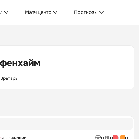
и
Матч центр
Прогнозы
ффенхайм
:
Вратарь
РБ Лейпциг
0
0
0
0