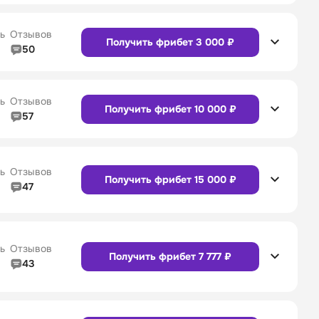
4/5
Служба поддержки
4/5
Сайт
Приложение
ь
Отзывов
Получить фрибет 3 000 ₽
50
5/5
Линия в прематче
5/5
4/5
Служба поддержки
5/5
Сайт
Приложение
ь
Отзывов
Получить фрибет 10 000 ₽
57
4/5
Линия в прематче
4/5
4/5
Служба поддержки
4/5
Сайт
Приложение
ь
Отзывов
Получить фрибет 15 000 ₽
47
4/5
Линия в прематче
4/5
Сайт
Приложение
4/5
Служба поддержки
5/5
ь
Отзывов
Получить фрибет 7 777 ₽
43
4/5
Линия в прематче
4/5
Сайт
Приложение
4/5
Служба поддержки
4/5