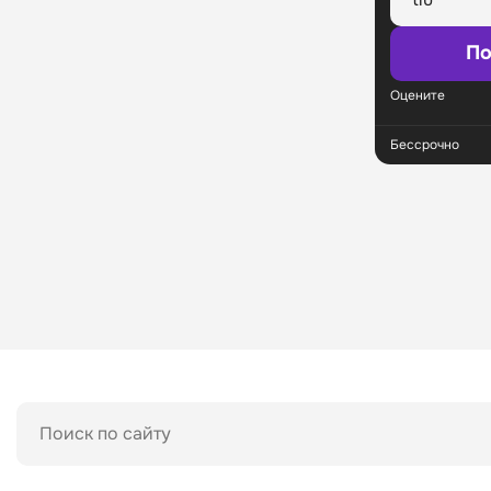
По
Оцените
Бессрочно
Поиск по матч-центру