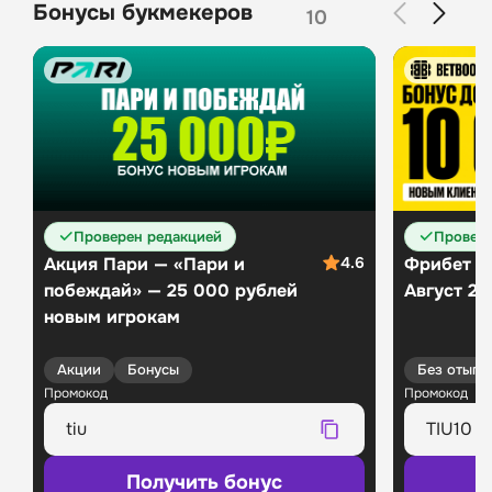
Бонусы букмекеров
10
Бонусы и акции
4/5
Промокод
Бонусы
13
Сайт
Приложение
Проверен редакцией
Провере
Акция Пари — «Пари и
4.6
Фрибет Б
побеждай» — 25 000 рублей
Август 20
новым игрокам
Акции
Бонусы
Без отыгр
Промокод
Промокод
Получить бонус
П