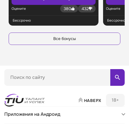
380
432
Оцените
Оцените
Бессрочно
Бессрочно
Все бонусы
Поиск по матч-центру
18+
НАВЕРХ
Приложения на Андроид
Пари