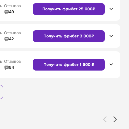
ь
Отзывов
Получить фрибет 25 000₽
49
4/5
Линия в прематче
4/5
4/5
Служба поддержки
4/5
Сайт
Приложение
ь
Отзывов
Получить фрибет 3 000₽
42
4/5
Линия в прематче
4/5
4/5
Служба поддержки
4/5
Сайт
Приложение
ь
Отзывов
Получить фрибет 1 500 ₽
54
3/5
Линия в прематче
3/5
Сайт
Приложение
4/5
Служба поддержки
4/5
Сайт
Приложение