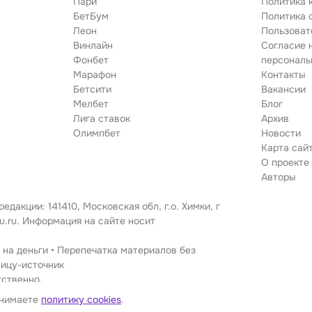
Пари
Политика 
БетБум
Политика c
Леон
Пользоват
Винлайн
Согласие 
Фонбет
персональ
Марафон
Контакты
Бетсити
Вакансии
Мелбет
Блог
Лига ставок
Архив
Олимпбет
Новости
Карта сай
О проекте
Авторы
акции: 141410, Московская обл, г.о. Химки, г
u.ru. Информация на сайте носит
ы на деньги • Перепечатка материалов без
ницу-источник
тственно.
ринимаете
политику cookies
.