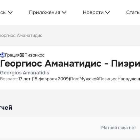
усы
Приложения
Новости
Стать
еоргиос Аманатидис
Греция
Пиэрикос
Георгиос Аманатидис - Пиэр
Georgios Amanatidis
Возраст:
17 лет (15 февраля 2009)
Пол:
Мужской
Позиция:
Нападающ
тчей
Матчей пока нет