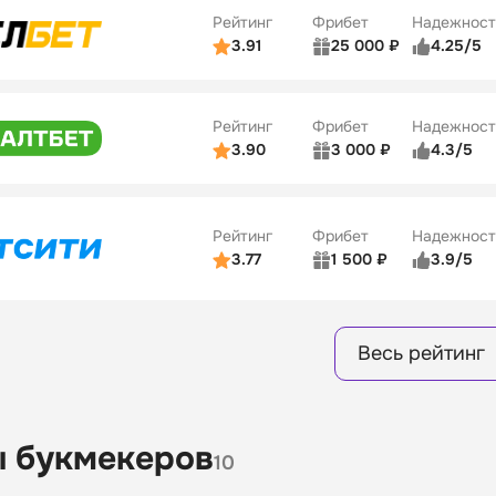
Рейтинг
Фрибет
Надежност
ции
4/5
3.91
25 000 ₽
4.25/5
ьзователей
5/5
Коэффициенты
Бонусы
ве
3/5
Удобство платежей
15
Рейтинг
Фрибет
Надежност
ции
4/5
3.90
3 000 ₽
4.3/5
ьзователей
5/5
Коэффициенты
Бонусы
ве
3/5
Удобство платежей
16
Рейтинг
Фрибет
Надежност
ции
4/5
3.77
1 500 ₽
3.9/5
Бонусы
ьзователей
5/5
Коэффициенты
8
ве
4/5
Удобство платежей
Весь рейтинг
ции
4/5
Бонусы
13
 букмекеров
10