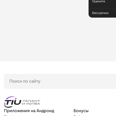
Оцените
Бессрочно
Поиск по матч-центру
Приложения на Андроид
Бонусы