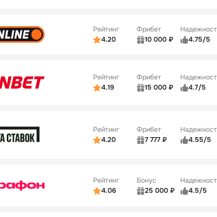
ьзователей
5/5
Коэффициенты
Бонусы
ве
3/5
Удобство платежей
42
Рейтинг
Фрибет
Надежност
ции
4/5
4.20
10 000 ₽
4.75/5
ьзователей
5/5
Коэффициенты
Бонусы
ве
4/5
Удобство платежей
34
Рейтинг
Фрибет
Надежност
ции
5/5
4.19
15 000 ₽
4.7/5
Бонусы
ьзователей
5/5
Коэффициенты
10
ве
4/5
Удобство платежей
Рейтинг
Фрибет
Надежност
ции
4/5
4.20
7 777 ₽
4.55/5
Бонусы
ьзователей
5/5
Коэффициенты
10
ве
4/5
Удобство платежей
Рейтинг
Бонус
Надежност
ции
5/5
4.06
25 000 ₽
4.5/5
ьзователей
5/5
Коэффициенты
ве
4/5
Удобство платежей