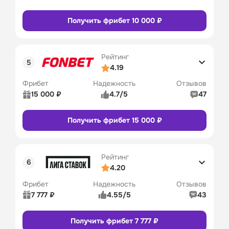
Бонусы и акции
4/5
Чемпионат мира
Рейтинг 
5/5
Суперлига России
Получить фрибет 10 000 ₽
пользователей
Промокод
Бонусы
Чемпионат Европы
Коэффициенты
4/5
34
Киберспорт
Линия в прематче
4/5
IEM Cologne
Рейтинг
Линия в лайве
Сайт
Приложение
4/5
The International
4.19
Удобство платежей
4/5
Esports World Cup Counter Strike
Фрибет
Надежность
Отзывов
Служба поддержки
4/5
15 000 ₽
4.7/5
47
Бонусы и акции
5/5
Рейтинг 
5/5
Получить фрибет 15 000 ₽
пользователей
Промокод
Бонусы
Коэффициенты
4/5
10
Линия в прематче
4/5
Рейтинг
Линия в лайве
Сайт
Приложение
4/5
4.20
Удобство платежей
4/5
Фрибет
Надежность
Отзывов
Служба поддержки
5/5
7 777 ₽
4.55/5
43
Бонусы и акции
4/5
Рейтинг 
5/5
Получить фрибет 7 777 ₽
пользователей
Промокод
Бонусы