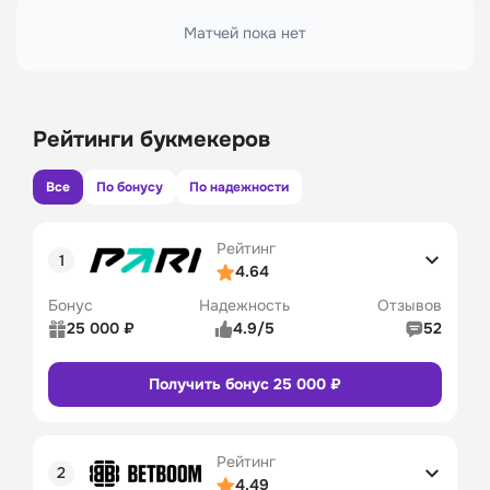
Лига Чемпионов
Зенит
Betcity
Тенниси
Теннис
Настольный теннис
Баскетбол
Матчей пока нет
Лига Европы
Спортбет
Bettery
Балтбет
Футбол
Волейбол
Теннис
24bet
Zenit
Беттери
Киберспорт
Настольный теннис
Рейтинги
Футбол
Спортбет
Зенит
Волейбол
Прочие категории
Лучшие букмекеры
РПЛ
24bet
Киберспорт
Рейтинги букмекеров
Приложения для iOS
Футбол
Легальные букмекерские конторы
Фрибеты
Лига чемпионов
Российские букмекеры
Фрибеты без депозита
АПЛ
РПЛ
Leon
Все
По бонусу
По надежности
БК с мобильным приложением
Фрибет без отыгрыша
Серия А
Лига чемпионов
Zenit
Надежные букмекеры
Промокод без отыгрыша
Ла Лига
АПЛ
Лига Ставок
БК с гостевым демосчетом
Бонус за регистрацию без отыгрыша
Бундеслига
Серия А
Марафон
Рейтинг
БК с большими коэффициентами
Фрибеты сегодня
Лига Европы
Ла Лига
Melbet
4.64
БК с минимальными депозитами
Лучшие фрибеты
Лига конференций
Бундеслига
Pari
Бонус
Надежность
Отзывов
Букмекеры для ставок на американский футбол
Фрибет новым игрокам
Лига наций
Лига Европы
Tennisi
25 000 ₽
4.9/5
52
Букмекеры для ставок на бейсбол
Новые БК с фрибетом
Суперкубок УЕФА
Лига конференций
Fonbet
Рейтинг 
Хоккей
Хоккей
Букмекеры для ставок на гольф
Фрибет 3000
Betcity
5/5
Получить бонус 25 000 ₽
пользователей
Букмекеры для ставок на автогонки
Акции букмекерских контор при регистрации
КХЛ
КХЛ
BetBoom
Коэффициенты
5/5
Букмекеры для ставок на чемпионаты мира и Европы
Промокоды букмекеров
НХЛ
НХЛ
Bettery
Линия в прематче
4/5
Букмекеры для ставок на дартс
Бездепозитные бонусы за регистрацию
АХЛ
АХЛ
Olimpbet
Рейтинг
Баскетбол
Баскетбол
Букмекеры для ставок на скачки
Бездепозитные бонусы букмекеров
Winline
Линия в лайве
5/5
4.49