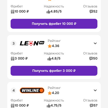
Букмекеры для ставок на киберспорт
НБА
НБА
Baltbet
Удобство платежей
4/5
Букмекеры для профессиональных игроков
Единая Лига ВТБ
Единая Лига ВТБ
24Бет
Фрибет
Надежность
Отзывов
Служба поддержки
5/5
10 000 ₽
4.85/5
52
Букмекеры для ставок на футбол
Евролига
Евролига
Бонусы и акции
5/5
WNBA
WNBA
Рейтинг 
5/5
Суперлига
Суперлига
Получить фрибет 10 000 ₽
пользователей
Промокод
Бонусы
Теннис
Теннис
Коэффициенты
5/5
22
US Open 2026 ATP
ATP
Линия в прематче
4/5
US Open 2026 WTA
WTA
Рейтинг
Линия в лайве
Сайт
Приложение
5/5
Настольный теннис
Cincinnati ATP
4.36
Удобство платежей
4/5
Cincinnati WTA
Челленджер
Фрибет
Надежность
Отзывов
Служба поддержки
4/5
Настольный теннис
Лига Про
3 000 ₽
4.8/5
50
Бонусы и акции
5/5
Чемпионат мира
Setka Cup
Рейтинг 
Волейбол
Кубок мира
5/5
Получить фрибет 3 000 ₽
пользователей
Промокод
Бонусы
Чемпионат Европы
Лига Наций
Коэффициенты
5/5
WTT Champions Yokohama, MS
Суперлига России
42
Киберспорт
Линия в прематче
5/5
WTT Champions Yokohama, WS
Рейтинг
Europe Smash Sweden, WS
IEM Cologne
Линия в лайве
Сайт
Приложение
3/5
4.20
Europe Smash Sweden, MS
The International
Удобство платежей
4/5
Волейбол
Фрибет
Надежность
Отзывов
Служба поддержки
5/5
10 000 ₽
4.75/5
57
Лига Наций