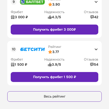
Линия в лайве
Сайт
Приложение
3/5
3.90
Удобство платежей
4/5
Фрибет
Надежность
Отзывов
Служба поддержки
4/5
3 000 ₽
4.3/5
42
Бонусы и акции
4/5
Рейтинг 
5/5
Получить фрибет 3 000₽
пользователей
Промокод
Бонусы
Коэффициенты
4/5
16
Линия в прематче
4/5
Рейтинг
Линия в лайве
Сайт
Приложение
3/5
3.77
Удобство платежей
4/5
Фрибет
Надежность
Отзывов
Служба поддержки
4/5
1 500 ₽
3.9/5
54
Бонусы и акции
4/5
Рейтинг 
5/5
Получить фрибет 1 500 ₽
пользователей
Промокод
Бонусы
Коэффициенты
3/5
8
Линия в прематче
3/5
Линия в лайве
Сайт
Приложение
4/5
Весь рейтинг
Удобство платежей
4/5
Служба поддержки
4/5