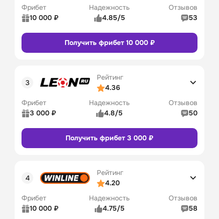
Фрибет
Надежность
Отзывов
Служба поддержки
5/5
10 000 ₽
4.85/5
53
Бонусы и акции
5/5
Рейтинг 
5/5
Получить фрибет 10 000 ₽
пользователей
Промокод
Бонусы
Коэффициенты
5/5
22
Линия в прематче
4/5
Рейтинг
Линия в лайве
Сайт
Приложение
5/5
4.36
Удобство платежей
4/5
Фрибет
Надежность
Отзывов
Служба поддержки
4/5
3 000 ₽
4.8/5
50
Бонусы и акции
5/5
Рейтинг 
5/5
Получить фрибет 3 000 ₽
пользователей
Промокод
Бонусы
Коэффициенты
5/5
42
Линия в прематче
5/5
Рейтинг
Линия в лайве
Сайт
Приложение
3/5
4.20
Удобство платежей
4/5
Фрибет
Надежность
Отзывов
Служба поддержки
5/5
10 000 ₽
4.75/5
58
Бонусы и акции
4/5