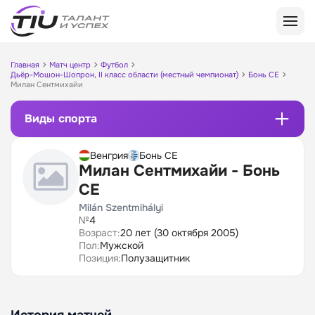
Главная
Матч центр
Футбол
Дьёр-Мошон-Шопрон, II класс области (местный чемпионат)
Бонь СЕ
Популярные БК
Милан Сентмихайи
Пари
По букмекеру
БетБум
Виды спорта
Леон
Pari
Приложения для Android
Винлайн
BetBoom
Венгрия
Бонь СЕ
Фонбет
Leon
Пари
Милан Сентмихайи - Бонь
Виды спорта
Марафон
Winline
БетБум
СЕ
Бетсити
Fonbet
Леон
Баскетбол
Milán Szentmihályi
Статьи о БК
Мелбет
Лига Ставок
Винлайн
Киберспорт
№
4
Winline
Лига Ставок
Марафон
Фонбет
Теннис
Возраст:
20 лет (30 октября 2005)
База знаний
По видам спорта
Олимпбет
Бет-М
Марафон
Хоккей
Пол:
Мужской
Позиция:
Полузащитник
Виды ставок
Тенниси
Baltbet
Бетсити
Футбол
Футбол
Футбол
По видам спорта
Основы ставок
Балтбет
Melbet
Мелбет
Хоккей
Евролига
Сервисы
Бет-М
Olimpbet
Лига Ставок
Баскетбол
Футбол
Виды спорта
Кубок России
Беттери
Tennisi
Олимпбет
Теннис
Хоккей