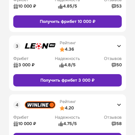
Букмекеры для ставок на киберспорт
НБА
НБА
Baltbet
Служба поддержки
5/5
10 000 ₽
4.85/5
53
Букмекеры для профессиональных игроков
Единая Лига ВТБ
Единая Лига ВТБ
24Бет
Бонусы и акции
5/5
Букмекеры для ставок на футбол
Евролига
Евролига
Рейтинг 
5/5
Получить фрибет 10 000 ₽
WNBA
WNBA
пользователей
Промокод
Бонусы
Суперлига
Суперлига
Коэффициенты
5/5
22
Теннис
Теннис
Линия в прематче
4/5
US Open 2026 ATP
ATP
Рейтинг
Линия в лайве
Сайт
Приложение
5/5
4.36
US Open 2026 WTA
WTA
Удобство платежей
4/5
Настольный теннис
Cincinnati ATP
Фрибет
Надежность
Отзывов
Служба поддержки
4/5
Cincinnati WTA
Челленджер
3 000 ₽
4.8/5
50
Бонусы и акции
5/5
Настольный теннис
Лига Про
Рейтинг 
Чемпионат мира
Setka Cup
5/5
Получить фрибет 3 000 ₽
пользователей
Промокод
Бонусы
Волейбол
Кубок мира
Коэффициенты
5/5
42
Чемпионат Европы
Лига Наций
Линия в прематче
5/5
WTT Champions Yokohama, MS
Суперлига России
Рейтинг
Линия в лайве
Сайт
Приложение
3/5
Киберспорт
WTT Champions Yokohama, WS
4.20
Europe Smash Sweden, WS
IEM Cologne
Удобство платежей
4/5
Фрибет
Надежность
Отзывов
Europe Smash Sweden, MS
The International
Служба поддержки
5/5
10 000 ₽
4.75/5
58
Волейбол
Бонусы и акции
4/5
Лига Наций
Рейтинг 