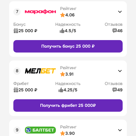
Линия в прематче
4/5
Рейтинг
Сайт
Приложение
Линия в лайве
4/5
4.06
Удобство платежей
4/5
Бонус
Надежность
Отзывов
Служба поддержки
4/5
25 000 ₽
4.5/5
46
Бонусы и акции
5/5
Рейтинг 
5/5
Получить бонус 25 000 ₽
пользователей
Бонусы
17
Коэффициенты
4/5
Сайт
Приложение
Линия в прематче
4/5
Рейтинг
Линия в лайве
4/5
3.91
Удобство платежей
4/5
Фрибет
Надежность
Отзывов
Служба поддержки
4/5
25 000 ₽
4.25/5
49
Бонусы и акции
4/5
Рейтинг 
5/5
Получить фрибет 25 000₽
пользователей
Промокод
Бонусы
Коэффициенты
4/5
15
Линия в прематче
4/5
Рейтинг
Линия в лайве
Сайт
Приложение
3/5
3.90