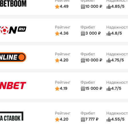
Рейтинг
Фрибет
Надежност
ции
5/5
4.49
10 000 ₽
4.85/5
ьзователей
5/5
Коэффициенты
Бонусы
ве
5/5
Удобство платежей
22
Рейтинг
Фрибет
Надежност
ции
5/5
4.36
3 000 ₽
4.8/5
ьзователей
5/5
Коэффициенты
Бонусы
ве
3/5
Удобство платежей
42
Рейтинг
Фрибет
Надежност
ции
4/5
4.20
10 000 ₽
4.75/5
ьзователей
5/5
Коэффициенты
Бонусы
ве
4/5
Удобство платежей
34
Рейтинг
Фрибет
Надежност
ции
5/5
4.19
15 000 ₽
4.7/5
Бонусы
ьзователей
5/5
Коэффициенты
10
ве
4/5
Удобство платежей
Рейтинг
Фрибет
Надежност
ции
4/5
4.20
7 777 ₽
4.55/5
Бонусы
ьзователей
5/5
Коэффициенты