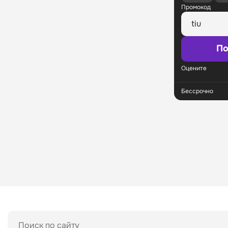
Промокод
По
Оцените
Бессрочно