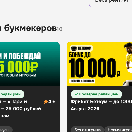
ции
4/5
Бонусы
13
 букмекеров
10
 редакцией
Проверен редакцией
 — «Пари и
4.6
Фрибет Бетбум – до 100
 — 25 000 рублей
Август 2026
окам
нусы
Без отыгрыша
Новым игро