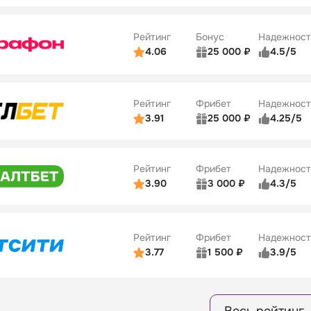
10
ве
4/5
Удобство платежей
Рейтинг
Бонус
Надежност
ции
5/5
4.06
25 000 ₽
4.5/5
ьзователей
5/5
Коэффициенты
ве
4/5
Удобство платежей
Рейтинг
Фрибет
Надежност
ции
4/5
3.91
25 000 ₽
4.25/5
ьзователей
5/5
Коэффициенты
Бонусы
ве
3/5
Удобство платежей
15
Рейтинг
Фрибет
Надежност
ции
4/5
3.90
3 000 ₽
4.3/5
ьзователей
5/5
Коэффициенты
Бонусы
ве
3/5
Удобство платежей
16
Рейтинг
Фрибет
Надежност
ции
4/5
3.77
1 500 ₽
3.9/5
Бонусы
ьзователей
5/5
Коэффициенты
8
ве
4/5
Удобство платежей
Весь рейтинг