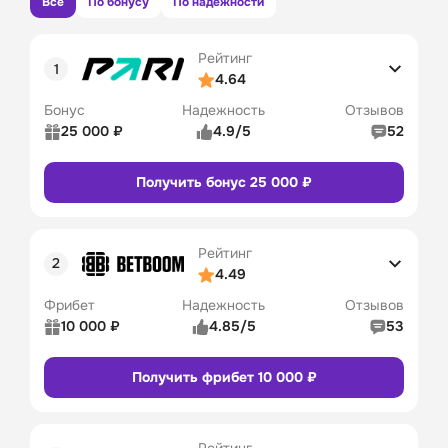
Все
По бонусу
По надежности
Чемпионат мира
Суперлига России
Рейтинг
Чемпионат Европы
4.64
Киберспорт
IEM Cologne
Бонус
Надежность
Отзывов
The International
25 000 ₽
4.9/5
52
Esports World Cup Counter Strike
Рейтинг 
5/5
Получить бонус 25 000 ₽
пользователей
Коэффициенты
5/5
Линия в прематче
4/5
Рейтинг
Линия в лайве
5/5
4.49
Удобство платежей
4/5
Фрибет
Надежность
Отзывов
Служба поддержки
5/5
10 000 ₽
4.85/5
53
Бонусы и акции
5/5
Рейтинг 
5/5
Получить фрибет 10 000 ₽
пользователей
Промокод
Бонусы
Коэффициенты
5/5
22
Линия в прематче
4/5