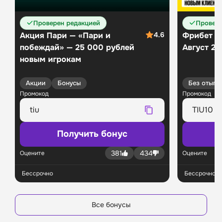
Проверен редакцией
Провере
Акция Пари — «Пари и
4.6
Фрибет Б
побеждай» — 25 000 рублей
Август 20
новым игрокам
Акции
Бонусы
Без отыгр
Промокод
Промокод
Получить бонус
П
381
434
Оцените
Оцените
Бессрочно
Бессрочно
Все бонусы