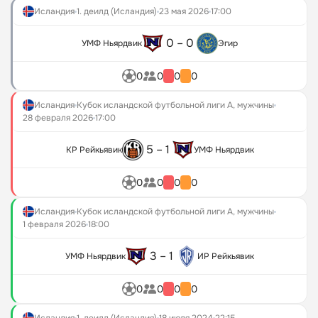
Лига Чемпионов
Зенит
Betcity
Тенниси
Теннис
Настольный теннис
Баскетбол
Исландия
1. деилд (Исландия)
23 мая 2026
17:00
Лига Европы
Спортбет
Bettery
Балтбет
Футбол
Волейбол
Теннис
0 – 0
24bet
Zenit
Беттери
Киберспорт
Настольный теннис
УМФ Ньярдвик
Эгир
Рейтинги
Футбол
Спортбет
Зенит
Волейбол
Прочие категории
Лучшие букмекеры
РПЛ
24bet
Киберспорт
0
0
0
0
Приложения для iOS
Футбол
Легальные букмекерские конторы
Фрибеты
Лига чемпионов
Исландия
Кубок исландской футбольной лиги A, мужчины
Российские букмекеры
Фрибеты без депозита
АПЛ
РПЛ
Leon
28 февраля 2026
17:00
БК с мобильным приложением
Фрибет без отыгрыша
Серия А
Лига чемпионов
Zenit
Надежные букмекеры
Промокод без отыгрыша
Ла Лига
АПЛ
Лига Ставок
5 – 1
КР Рейкьявик
УМФ Ньярдвик
БК с гостевым демосчетом
Бонус за регистрацию без отыгрыша
Бундеслига
Серия А
Марафон
БК с большими коэффициентами
Фрибеты сегодня
Лига Европы
Ла Лига
Melbet
0
0
0
0
БК с минимальными депозитами
Лучшие фрибеты
Лига конференций
Бундеслига
Pari
Букмекеры для ставок на американский футбол
Фрибет новым игрокам
Лига наций
Лига Европы
Tennisi
Исландия
Кубок исландской футбольной лиги A, мужчины
Букмекеры для ставок на бейсбол
Новые БК с фрибетом
Суперкубок УЕФА
Лига конференций
Fonbet
1 февраля 2026
18:00
Хоккей
Хоккей
Букмекеры для ставок на гольф
Фрибет 3000
Betcity
Букмекеры для ставок на автогонки
Акции букмекерских контор при регистрации
КХЛ
КХЛ
BetBoom
3 – 1
УМФ Ньярдвик
ИР Рейкьявик
Букмекеры для ставок на чемпионаты мира и Европы
Промокоды букмекеров
НХЛ
НХЛ
Bettery
Букмекеры для ставок на дартс
Бездепозитные бонусы за регистрацию
АХЛ
АХЛ
Olimpbet
0
0
0
0
Баскетбол
Баскетбол
Букмекеры для ставок на скачки
Бездепозитные бонусы букмекеров
Winline