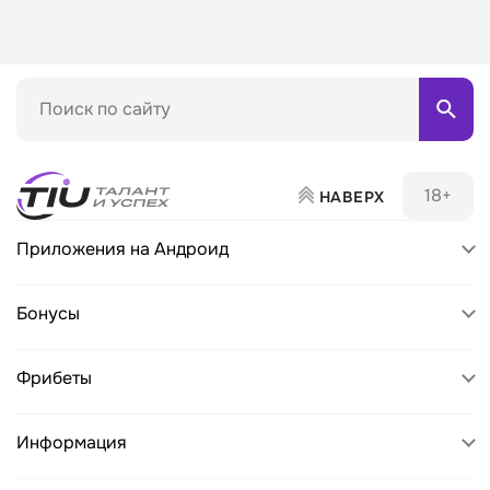
Поиск по матч-центру
18+
НАВЕРХ
Приложения на Андроид
Пари
Бонусы
БетБум
Pari
Фрибеты
Леон
BetBoom
Лига Ставок
Пари
Информация
Leon
Мелбет
БетБум