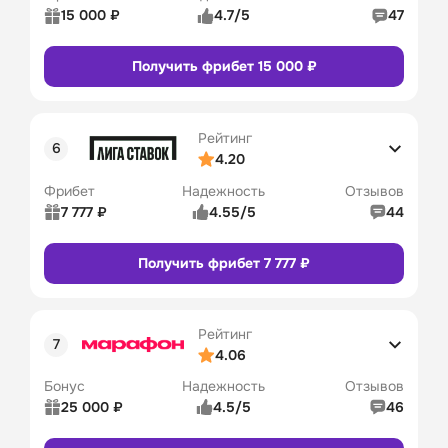
Служба поддержки
4/5
15 000 ₽
4.7/5
47
Бонусы и акции
5/5
Рейтинг 
5/5
Получить фрибет 15 000 ₽
пользователей
Промокод
Бонусы
Коэффициенты
4/5
10
Линия в прематче
4/5
Рейтинг
Линия в лайве
Сайт
Приложение
4/5
4.20
Удобство платежей
4/5
Фрибет
Надежность
Отзывов
Служба поддержки
5/5
7 777 ₽
4.55/5
44
Бонусы и акции
4/5
Рейтинг 
5/5
Получить фрибет 7 777 ₽
пользователей
Промокод
Бонусы
Коэффициенты
4/5
10
Линия в прематче
4/5
Рейтинг
Сайт
Приложение
Линия в лайве
4/5
4.06
Удобство платежей
4/5
Бонус
Надежность
Отзывов
Служба поддержки
4/5
25 000 ₽
4.5/5
46
Бонусы и акции
5/5
Рейтинг 