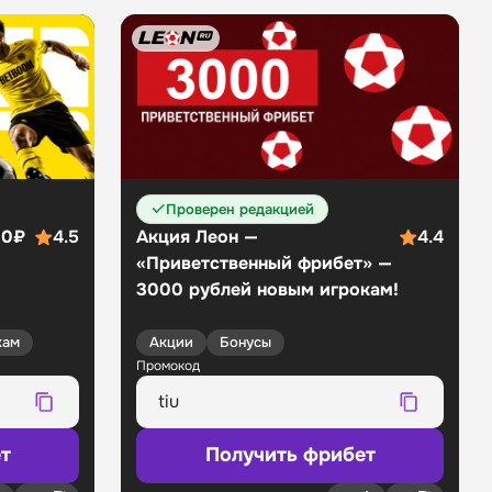
Проверен редакцией
00₽
4.5
Акция Леон —
4.4
«Приветственный фрибет» —
3000 рублей новым игрокам!
кам
Акции
Бонусы
Промокод
т
Получить фрибет