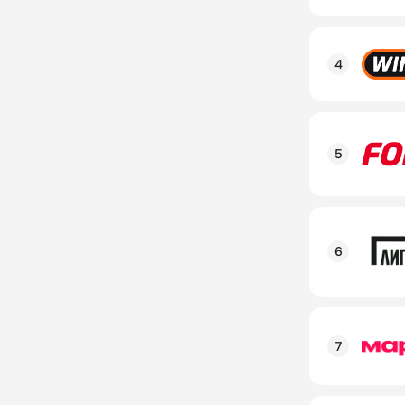
Рейтинг пол
Промокод
Линия в лай
Бонусы и ак
Рейтинг пол
Промокод
Линия в лай
Бонусы и ак
Промокод
Рейтинг пол
Линия в лай
Бонусы и ак
Промокод
Рейтинг пол
Линия в лай
Бонусы и ак
Рейтинг пол
Бонусы
17
Линия в лай