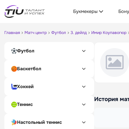
Букмекеры
Бон
Главная
Матч центр
Футбол
3. дейлд
Имир Коупавогюр
Футбол
Баскетбол
Хоккей
История ма
Теннис
Настольный теннис