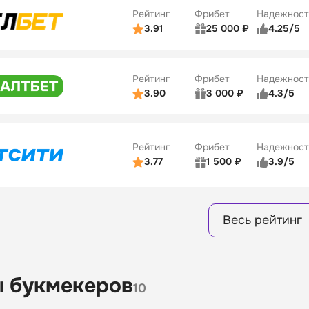
Рейтинг
Фрибет
Надежност
ции
4/5
3.91
25 000 ₽
4.25/5
ьзователей
5/5
Коэффициенты
Бонусы
ве
3/5
Удобство платежей
15
Рейтинг
Фрибет
Надежност
ции
4/5
3.90
3 000 ₽
4.3/5
ьзователей
5/5
Коэффициенты
Бонусы
ве
3/5
Удобство платежей
16
Рейтинг
Фрибет
Надежност
ции
4/5
3.77
1 500 ₽
3.9/5
Бонусы
ьзователей
5/5
Коэффициенты
8
ве
4/5
Удобство платежей
Весь рейтинг
ции
4/5
Бонусы
13
 букмекеров
10