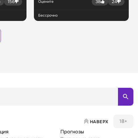
156
38
24
Оцените
Бессрочно
18+
НАВЕРХ
ция
Прогнозы