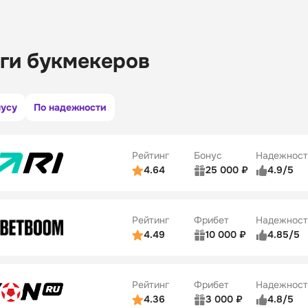
ги букмекеров
нусу
По надежности
Рейтинг
Бонус
Надежност
4.64
25 000 ₽
4.9/5
ьзователей
5/5
Коэффициенты
ве
5/5
Удобство платежей
Рейтинг
Фрибет
Надежност
ции
5/5
4.49
10 000 ₽
4.85/5
ьзователей
5/5
Коэффициенты
Бонусы
ве
5/5
Удобство платежей
22
Рейтинг
Фрибет
Надежност
ции
5/5
4.36
3 000 ₽
4.8/5