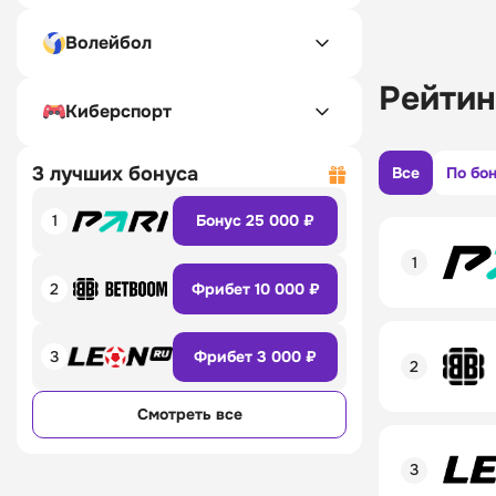
Волейбол
Рейтин
Киберспорт
3 лучших бонуса
Все
По бо
1
Бонус 25 000 ₽
2
Фрибет 10 000 ₽
Рейтинг пол
Линия в лай
3
Фрибет 3 000 ₽
Бонусы и ак
Рейтинг пол
Промокод
Смотреть все
Линия в лай
Бонусы и ак