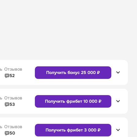
ь
Отзывов
Получить бонус 25 000 ₽
52
5/5
Линия в прематче
4/5
4/5
Служба поддержки
5/5
ь
Отзывов
Получить фрибет 10 000 ₽
53
5/5
Линия в прематче
4/5
4/5
Служба поддержки
4/5
Сайт
Приложение
ь
Отзывов
Получить фрибет 3 000 ₽
50