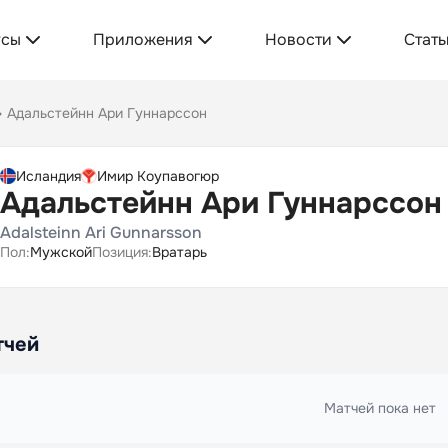
усы
Приложения
Новости
Стать
Адальстейнн Ари Гуннарссон
Исландия
Имир Коупавогюр
Адальстейнн Ари Гуннарссон
Adalsteinn Ari Gunnarsson
Пол:
Мужской
Позиция:
Вратарь
тчей
Матчей пока нет