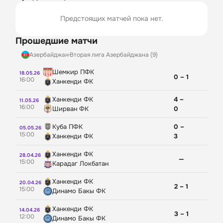
Лига Чемпионов
Зенит
Betcity
Тенниси
Теннис
Настольный теннис
Баскетбол
Лига Европы
Спортбет
Bettery
Балтбет
Футбол
Волейбол
Теннис
Предстоящих матчей пока нет.
24bet
Zenit
Беттери
Киберспорт
Настольный теннис
Прошедшие матчи
Рейтинги
Футбол
Спортбет
Зенит
Волейбол
Прочие категории
Лучшие букмекеры
РПЛ
24bet
Киберспорт
Азербайджан
Вторая лига Азербайджана (9)
Приложения для iOS
Футбол
Легальные букмекерские конторы
Фрибеты
Лига чемпионов
Шемкир ПФК
18.05.26
Российские букмекеры
Фрибеты без депозита
АПЛ
РПЛ
Leon
0 – 1
16:00
Ханкенди ФК
БК с мобильным приложением
Фрибет без отыгрыша
Серия А
Лига чемпионов
Zenit
Надежные букмекеры
Промокод без отыгрыша
Ла Лига
АПЛ
Лига Ставок
Ханкенди ФК
4 –
11.05.26
16:00
Ширван ФК
0
БК с гостевым демосчетом
Бонус за регистрацию без отыгрыша
Бундеслига
Серия А
Марафон
БК с большими коэффициентами
Фрибеты сегодня
Лига Европы
Ла Лига
Melbet
Куба ПФК
0 –
05.05.26
БК с минимальными депозитами
Лучшие фрибеты
Лига конференций
Бундеслига
Pari
15:00
Ханкенди ФК
3
Букмекеры для ставок на американский футбол
Фрибет новым игрокам
Лига наций
Лига Европы
Tennisi
Ханкенди ФК
Букмекеры для ставок на бейсбол
Новые БК с фрибетом
Суперкубок УЕФА
Лига конференций
Fonbet
28.04.26
—
15:00
Карадаг Локбатан
Хоккей
Хоккей
Букмекеры для ставок на гольф
Фрибет 3000
Betcity
Букмекеры для ставок на автогонки
Акции букмекерских контор при регистрации
КХЛ
КХЛ
BetBoom
Ханкенди ФК
20.04.26
2 – 1
15:00
Букмекеры для ставок на чемпионаты мира и Европы
Промокоды букмекеров
НХЛ
НХЛ
Bettery
Динамо Бакы ФК
Букмекеры для ставок на дартс
Бездепозитные бонусы за регистрацию
АХЛ
АХЛ
Olimpbet
Ханкенди ФК
14.04.26
Баскетбол
Баскетбол
Букмекеры для ставок на скачки
Бездепозитные бонусы букмекеров
Winline
3 – 1
12:00
Динамо Бакы ФК