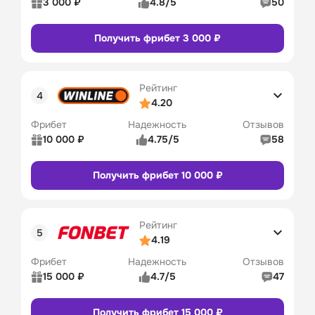
3 000 ₽
4.8/5
50
Бонусы и акции
5/5
Рейтинг 
5/5
Получить фрибет 3 000 ₽
пользователей
Промокод
Бонусы
Коэффициенты
5/5
42
Линия в прематче
5/5
Рейтинг
Линия в лайве
Сайт
Приложение
3/5
4.20
Удобство платежей
4/5
Фрибет
Надежность
Отзывов
Служба поддержки
5/5
10 000 ₽
4.75/5
58
Бонусы и акции
4/5
Рейтинг 
5/5
Получить фрибет 10 000 ₽
пользователей
Промокод
Бонусы
Коэффициенты
4/5
34
Линия в прематче
4/5
Рейтинг
Линия в лайве
Сайт
Приложение
4/5
4.19
Удобство платежей
4/5
Фрибет
Надежность
Отзывов
Служба поддержки
4/5
15 000 ₽
4.7/5
47
Бонусы и акции
5/5
Рейтинг 
5/5
Получить фрибет 15 000 ₽
пользователей
Промокод
Бонусы