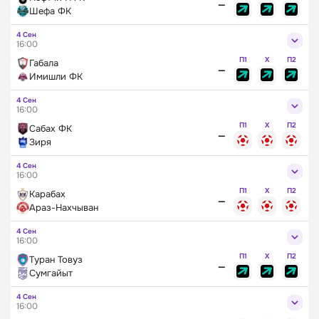
—
Шефа ФК
4 Сен
16:00
П1
X
П2
Габала
—
Имишли ФК
4 Сен
16:00
П1
X
П2
Сабах ФК
—
Зиря
4 Сен
16:00
П1
X
П2
Карабах
—
Араз-Нахчыван
4 Сен
16:00
П1
X
П2
Туран Товуз
—
Сумгайыт
4 Сен
16:00