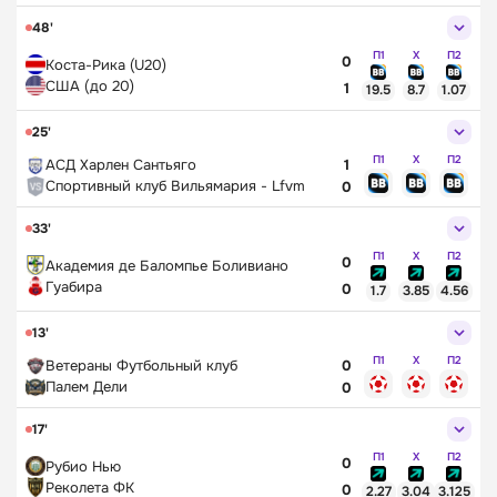
48'
П1
X
П2
0
Коста-Рика (U20)
США (до 20)
1
19.5
8.7
1.07
25'
П1
X
П2
1
АСД Харлен Сантьяго
Спортивный клуб Вильямария - Lfvm
0
33'
П1
X
П2
0
Академия де Баломпье Боливиано
Гуабира
0
1.7
3.85
4.56
13'
П1
X
П2
0
Ветераны Футбольный клуб
Палем Дели
0
17'
П1
X
П2
0
Рубио Нью
Реколета ФК
0
2.27
3.04
3.125