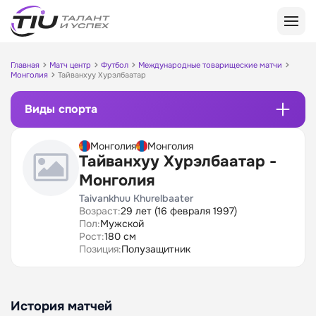
Главная
Матч центр
Футбол
Международные товарищеские матчи
Монголия
Тайванхуу Хурэлбаатар
Популярные БК
Пари
Виды спорта
По букмекеру
БетБум
Леон
Pari
Приложения для Android
Монголия
Монголия
Винлайн
BetBoom
Тайванхуу Хурэлбаатар -
Фонбет
Leon
Пари
Монголия
Виды спорта
Марафон
Winline
БетБум
Бетсити
Fonbet
Леон
Баскетбол
Taivankhuu Khurelbaater
Статьи о БК
Возраст:
29 лет (16 февраля 1997)
Мелбет
Лига Ставок
Винлайн
Киберспорт
Пол:
Мужской
Winline
Лига Ставок
Марафон
Фонбет
Теннис
Рост:
180 см
База знаний
По видам спорта
Олимпбет
Бет-М
Марафон
Хоккей
Позиция:
Полузащитник
Виды ставок
Тенниси
Baltbet
Бетсити
Футбол
Футбол
Футбол
По видам спорта
Основы ставок
Балтбет
Melbet
Мелбет
Хоккей
Евролига
Сервисы
Бет-М
Olimpbet
Лига Ставок
Баскетбол
Футбол
История матчей
Виды спорта
Кубок России
Беттери
Tennisi
Олимпбет
Теннис
Хоккей