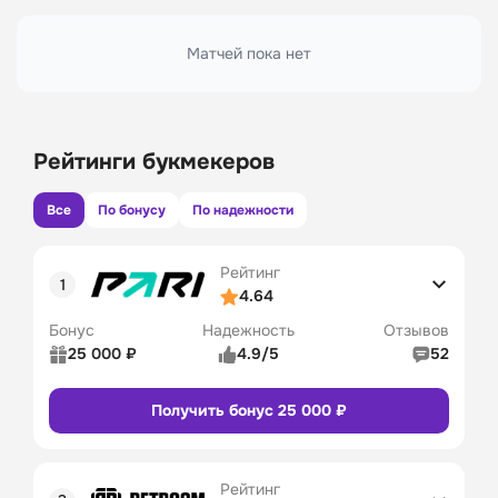
Лига Чемпионов
Зенит
Betcity
Тенниси
Теннис
Настольный теннис
Баскетбол
Лига Европы
Спортбет
Bettery
Балтбет
Футбол
Волейбол
Теннис
Матчей пока нет
24bet
Zenit
Беттери
Киберспорт
Настольный теннис
Рейтинги
Футбол
Спортбет
Зенит
Волейбол
Прочие категории
Лучшие букмекеры
РПЛ
24bet
Киберспорт
Приложения для iOS
Футбол
Легальные букмекерские конторы
Фрибеты
Лига чемпионов
Рейтинги букмекеров
Российские букмекеры
Фрибеты без депозита
АПЛ
РПЛ
Leon
БК с мобильным приложением
Фрибет без отыгрыша
Серия А
Лига чемпионов
Zenit
Все
По бонусу
По надежности
Надежные букмекеры
Промокод без отыгрыша
Ла Лига
АПЛ
Лига Ставок
БК с гостевым демосчетом
Бонус за регистрацию без отыгрыша
Бундеслига
Серия А
Марафон
БК с большими коэффициентами
Фрибеты сегодня
Лига Европы
Ла Лига
Melbet
Рейтинг
4.64
БК с минимальными депозитами
Лучшие фрибеты
Лига конференций
Бундеслига
Pari
Букмекеры для ставок на американский футбол
Фрибет новым игрокам
Лига наций
Лига Европы
Tennisi
Бонус
Надежность
Отзывов
Букмекеры для ставок на бейсбол
Новые БК с фрибетом
Суперкубок УЕФА
Лига конференций
Fonbet
25 000 ₽
4.9/5
52
Хоккей
Хоккей
Букмекеры для ставок на гольф
Фрибет 3000
Betcity
Рейтинг 
Букмекеры для ставок на автогонки
Акции букмекерских контор при регистрации
КХЛ
КХЛ
BetBoom
5/5
Получить бонус 25 000 ₽
пользователей
Букмекеры для ставок на чемпионаты мира и Европы
Промокоды букмекеров
НХЛ
НХЛ
Bettery
Коэффициенты
5/5
Букмекеры для ставок на дартс
Бездепозитные бонусы за регистрацию
АХЛ
АХЛ
Olimpbet
Линия в прематче
4/5
Баскетбол
Баскетбол
Букмекеры для ставок на скачки
Бездепозитные бонусы букмекеров
Winline
Рейтинг