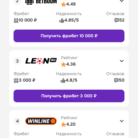
Линия в лайве
5/5
Букмекеры для ставок на киберспорт
НБА
НБА
Baltbet
4.49
Букмекеры для профессиональных игроков
Единая Лига ВТБ
Единая Лига ВТБ
24Бет
Удобство платежей
4/5
Фрибет
Надежность
Отзывов
Букмекеры для ставок на футбол
Евролига
Евролига
Служба поддержки
5/5
10 000 ₽
4.85/5
52
WNBA
WNBA
Бонусы и акции
5/5
Суперлига
Суперлига
Рейтинг 
5/5
Теннис
Теннис
Получить фрибет 10 000 ₽
пользователей
Промокод
Бонусы
US Open 2026 ATP
ATP
Коэффициенты
5/5
22
US Open 2026 WTA
WTA
Линия в прематче
4/5
Настольный теннис
Cincinnati ATP
Рейтинг
Линия в лайве
Сайт
Приложение
5/5
4.36
Cincinnati WTA
Челленджер
Удобство платежей
4/5
Настольный теннис
Лига Про
Фрибет
Надежность
Отзывов
Служба поддержки
4/5
Чемпионат мира
Setka Cup
3 000 ₽
4.8/5
50
Бонусы и акции
5/5
Волейбол
Кубок мира
Рейтинг 
5/5
Чемпионат Европы
Лига Наций
Получить фрибет 3 000 ₽
пользователей
Промокод
Бонусы
WTT Champions Yokohama, MS
Суперлига России
Коэффициенты
5/5
Киберспорт
42
WTT Champions Yokohama, WS
Линия в прематче
5/5
Europe Smash Sweden, WS
IEM Cologne
Рейтинг
Линия в лайве
Сайт
Приложение
3/5
Europe Smash Sweden, MS
The International
4.20
Волейбол
Удобство платежей
4/5
Фрибет
Надежность
Отзывов
Лига Наций
Служба поддержки
5/5