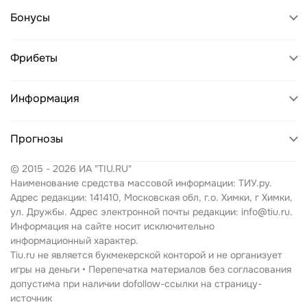
Пари
Бонусы
БетБум
Pari
Фрибеты
Леон
BetBoom
Лига Ставок
Пари
Информация
Leon
Мелбет
БетБум
Winline
Политика конфиденциальности
Прогнозы
Бетсити
Леон
Fonbet
Политика cookies
Марафон
© 2015 - 2026 ИА "TIU.RU"
Винлайн
Прогнозы на спорт
Марафон
Пользовательское соглашение
Наименование средства массовой информации: ТИУ.ру.
Фонбет
Фонбет
Футбол
Адрес редакции: 141410, Московская обл, г.о. Химки, г Химки,
Betcity
Согласие на обработку персональных данных
ул. Дружбы. Адрес электронной почты редакции: info@tiu.ru.
Винлайн
Марафон
Хоккей
Информация на сайте носит исключительно
Melbet
Контакты
информационный характер.
Бетсити
Баскетбол
Tiu.ru не является букмекерской конторой и не организует
Лига Ставок
Вакансии
игры на деньги • Перепечатка материалов без согласования
Мелбет
Теннис
допустима при наличии dofollow-ссылки на страницу-
Olimpbet
Блог
источник
Лига ставок
Настольный теннис