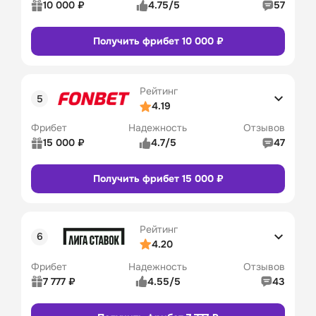
10 000 ₽
4.75/5
57
Чемпионат мира
Бонусы и акции
4/5
Суперлига России
Рейтинг 
5/5
Получить фрибет 10 000 ₽
пользователей
Чемпионат Европы
Промокод
Бонусы
Киберспорт
Коэффициенты
4/5
34
IEM Cologne
Линия в прематче
4/5
Рейтинг
The International
Линия в лайве
Сайт
Приложение
4/5
4.19
Esports World Cup Counter Strike
Удобство платежей
4/5
Фрибет
Надежность
Отзывов
Служба поддержки
4/5
15 000 ₽
4.7/5
47
Бонусы и акции
5/5
Рейтинг 
5/5
Получить фрибет 15 000 ₽
пользователей
Промокод
Бонусы
Коэффициенты
4/5
10
Линия в прематче
4/5
Рейтинг
Линия в лайве
Сайт
Приложение
4/5
4.20
Удобство платежей
4/5
Фрибет
Надежность
Отзывов
Служба поддержки
5/5
7 777 ₽
4.55/5
43
Бонусы и акции
4/5
Рейтинг 
5/5