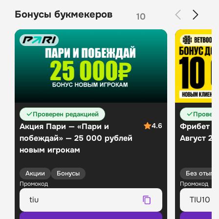
Служба поддержки
4/5
Бонусы букмекеров
10
Бонусы и акции
4/5
Промокод
Бонусы
13
Сайт
Приложение
Проверен редакцией
Провере
Акция Пари — «Пари и
4.6
Фрибет Б
побеждай» — 25 000 рублей
Август 20
новым игрокам
Акции
Бонусы
Без отыгр
Промокод
Промокод