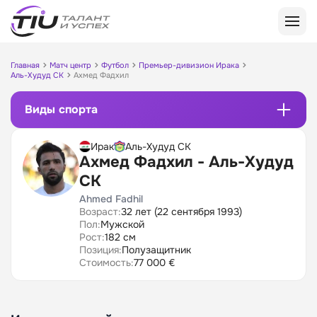
Главная
Матч центр
Футбол
Премьер-дивизион Ирака
Аль-Худуд СК
Ахмед Фадхил
Популярные БК
Пари
Виды спорта
По букмекеру
БетБум
Леон
Pari
Приложения для Android
Ирак
Аль-Худуд СК
Винлайн
BetBoom
Ахмед Фадхил - Аль-Худуд
Фонбет
Leon
Пари
СК
Виды спорта
Марафон
Winline
БетБум
Бетсити
Fonbet
Леон
Баскетбол
Ahmed Fadhil
Статьи о БК
Возраст:
32 лет (22 сентября 1993)
Мелбет
Лига Ставок
Винлайн
Киберспорт
Пол:
Мужской
Winline
Лига Ставок
Марафон
Фонбет
Теннис
Рост:
182 см
База знаний
По видам спорта
Олимпбет
Бет-М
Марафон
Хоккей
Позиция:
Полузащитник
Виды ставок
Тенниси
Baltbet
Бетсити
Футбол
Футбол
Стоимость:
77 000 €
Футбол
По видам спорта
Основы ставок
Балтбет
Melbet
Мелбет
Хоккей
Евролига
Сервисы
Бет-М
Olimpbet
Лига Ставок
Баскетбол
Футбол
Виды спорта
Кубок России
Беттери
Tennisi
Олимпбет
Теннис
Хоккей