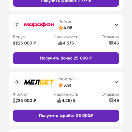
Получить фрибет 7 777 ₽
пользователей
Промокод
Бонусы
Коэффициенты
4/5
10
Линия в прематче
4/5
Рейтинг
Сайт
Приложение
Линия в лайве
4/5
4.06
Удобство платежей
4/5
Бонус
Надежность
Отзывов
Служба поддержки
4/5
25 000 ₽
4.5/5
46
Бонусы и акции
5/5
Рейтинг 
5/5
Получить бонус 25 000 ₽
пользователей
Бонусы
17
Коэффициенты
4/5
Сайт
Приложение
Линия в прематче
4/5
Рейтинг
Линия в лайве
4/5
3.91
Удобство платежей
4/5
Фрибет
Надежность
Отзывов
Служба поддержки
4/5
25 000 ₽
4.25/5
49
Бонусы и акции
4/5
Рейтинг 
5/5
Получить фрибет 25 000₽
пользователей
Промокод
Бонусы
Коэффициенты
4/5
15
Линия в прематче
4/5