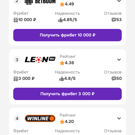
Линия в лайве
5/5
Букмекеры для ставок на киберспорт
НБА
НБА
Baltbet
4.49
Букмекеры для профессиональных игроков
Единая Лига ВТБ
Единая Лига ВТБ
24Бет
Удобство платежей
4/5
Фрибет
Надежность
Отзывов
Букмекеры для ставок на футбол
Евролига
Евролига
Служба поддержки
5/5
10 000 ₽
4.85/5
53
WNBA
WNBA
Бонусы и акции
5/5
Суперлига
Суперлига
Рейтинг 
5/5
Теннис
Теннис
Получить фрибет 10 000 ₽
пользователей
Промокод
Бонусы
US Open 2026 ATP
ATP
Коэффициенты
5/5
22
US Open 2026 WTA
WTA
Линия в прематче
4/5
Настольный теннис
Cincinnati ATP
Рейтинг
Линия в лайве
Сайт
Приложение
5/5
4.36
Cincinnati WTA
Челленджер
Удобство платежей
4/5
Настольный теннис
Лига Про
Фрибет
Надежность
Отзывов
Служба поддержки
4/5
Чемпионат мира
Setka Cup
3 000 ₽
4.8/5
50
Бонусы и акции
5/5
Волейбол
Кубок мира
Рейтинг 
5/5
Чемпионат Европы
Лига Наций
Получить фрибет 3 000 ₽
пользователей
Промокод
Бонусы
WTT Champions Yokohama, MS
Суперлига России
Коэффициенты
5/5
Киберспорт
42
WTT Champions Yokohama, WS
Линия в прематче
5/5
Europe Smash Sweden, WS
IEM Cologne
Рейтинг
Линия в лайве
Сайт
Приложение
3/5
Europe Smash Sweden, MS
The International
4.20
Волейбол
Удобство платежей
4/5
Фрибет
Надежность
Отзывов
Лига Наций
Служба поддержки
5/5