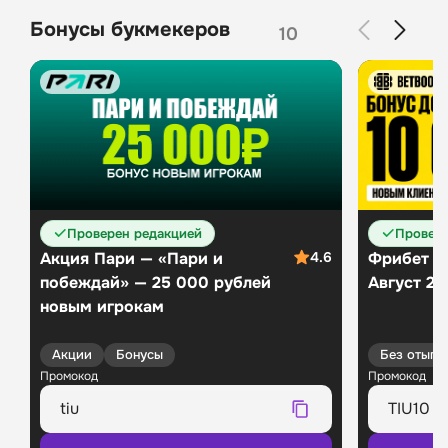
Служба поддержки
4/5
Бонусы букмекеров
10
Бонусы и акции
4/5
Промокод
Бонусы
13
Сайт
Приложение
Проверен редакцией
Провере
Акция Пари — «Пари и
4.6
Фрибет Б
побеждай» — 25 000 рублей
Август 20
новым игрокам
Акции
Бонусы
Без отыгр
Промокод
Промокод