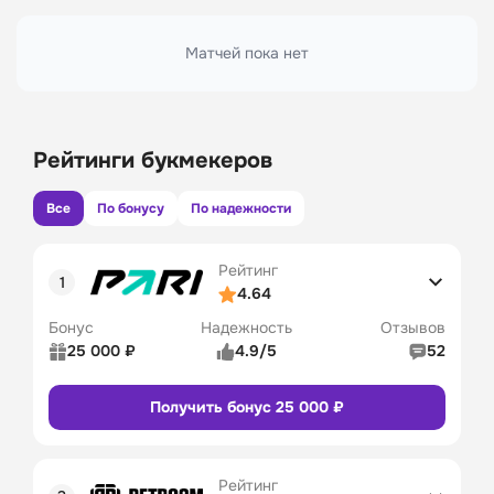
Лига Чемпионов
Зенит
Betcity
Тенниси
Теннис
Настольный теннис
Баскетбол
Лига Европы
Спортбет
Bettery
Балтбет
Футбол
Волейбол
Теннис
Матчей пока нет
24bet
Zenit
Беттери
Киберспорт
Настольный теннис
Рейтинги
Футбол
Спортбет
Зенит
Волейбол
Прочие категории
Лучшие букмекеры
РПЛ
24bet
Киберспорт
Приложения для iOS
Футбол
Легальные букмекерские конторы
Фрибеты
Лига чемпионов
Рейтинги букмекеров
Российские букмекеры
Фрибеты без депозита
АПЛ
РПЛ
Leon
БК с мобильным приложением
Фрибет без отыгрыша
Серия А
Лига чемпионов
Zenit
Все
По бонусу
По надежности
Надежные букмекеры
Промокод без отыгрыша
Ла Лига
АПЛ
Лига Ставок
БК с гостевым демосчетом
Бонус за регистрацию без отыгрыша
Бундеслига
Серия А
Марафон
БК с большими коэффициентами
Фрибеты сегодня
Лига Европы
Ла Лига
Melbet
Рейтинг
4.64
БК с минимальными депозитами
Лучшие фрибеты
Лига конференций
Бундеслига
Pari
Букмекеры для ставок на американский футбол
Фрибет новым игрокам
Лига наций
Лига Европы
Tennisi
Бонус
Надежность
Отзывов
Букмекеры для ставок на бейсбол
Новые БК с фрибетом
Суперкубок УЕФА
Лига конференций
Fonbet
25 000 ₽
4.9/5
52
Хоккей
Хоккей
Букмекеры для ставок на гольф
Фрибет 3000
Betcity
Рейтинг 
Букмекеры для ставок на автогонки
Акции букмекерских контор при регистрации
КХЛ
КХЛ
BetBoom
5/5
Получить бонус 25 000 ₽
пользователей
Букмекеры для ставок на чемпионаты мира и Европы
Промокоды букмекеров
НХЛ
НХЛ
Bettery
Коэффициенты
5/5
Букмекеры для ставок на дартс
Бездепозитные бонусы за регистрацию
АХЛ
АХЛ
Olimpbet
Линия в прематче
4/5
Баскетбол
Баскетбол
Букмекеры для ставок на скачки
Бездепозитные бонусы букмекеров
Winline
Рейтинг