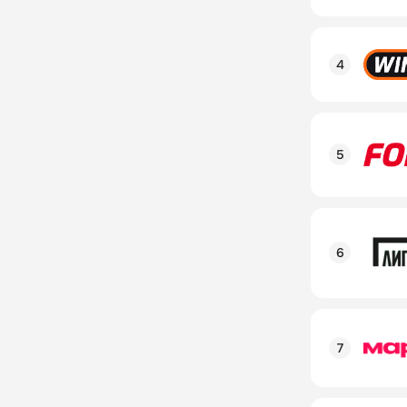
Рейтинг пол
Промокод
Линия в лай
Бонусы и ак
Рейтинг пол
Промокод
Линия в лай
Бонусы и ак
Промокод
Рейтинг пол
Линия в лай
Бонусы и ак
Промокод
Рейтинг пол
Линия в лай
Бонусы и ак
Рейтинг пол
Бонусы
17
Линия в лай