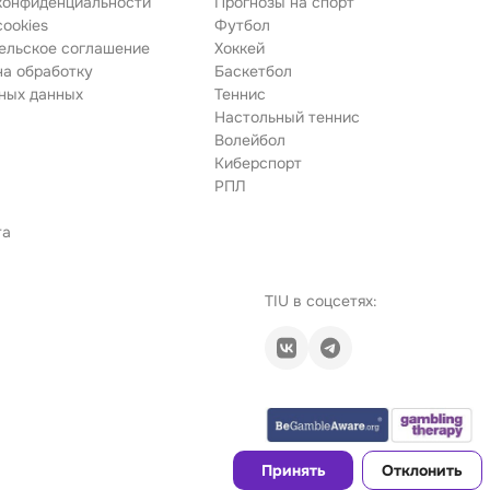
конфиденциальности
Прогнозы на спорт
ookies
Футбол
ельское соглашение
Хоккей
на обработку
Баскетбол
ных данных
Теннис
Настольный теннис
Волейбол
Киберспорт
РПЛ
та
TIU в соцсетях:
Принять
Отклонить