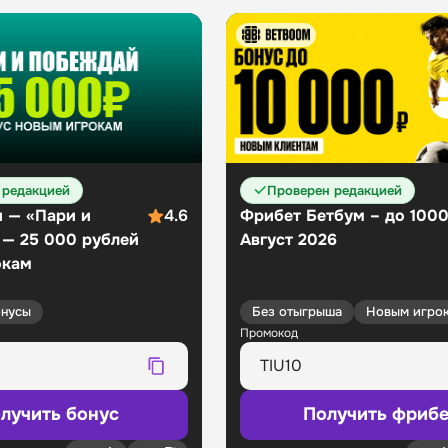
 редакцией
Проверен редакцией
 — «Пари и
4.6
Фрибет Бетбум – до 100
 — 25 000 рублей
Август 2026
окам
нусы
Без отыгрыша
Новым игро
Промокод
лучить бонус
Получить фрибе