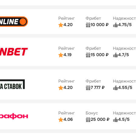
ьзователей
5/5
Коэффициенты
Бонусы
ве
3/5
Удобство платежей
42
Рейтинг
Фрибет
Надежност
ции
4/5
4.20
10 000 ₽
4.75/5
ьзователей
5/5
Коэффициенты
Бонусы
ве
4/5
Удобство платежей
34
Рейтинг
Фрибет
Надежност
ции
5/5
4.19
15 000 ₽
4.7/5
Бонусы
ьзователей
5/5
Коэффициенты
10
ве
4/5
Удобство платежей
Рейтинг
Фрибет
Надежност
ции
4/5
4.20
7 777 ₽
4.55/5
Бонусы
ьзователей
5/5
Коэффициенты
10
ве
4/5
Удобство платежей
Рейтинг
Бонус
Надежност
ции
5/5
4.06
25 000 ₽
4.5/5
ьзователей
5/5
Коэффициенты
ве
4/5
Удобство платежей