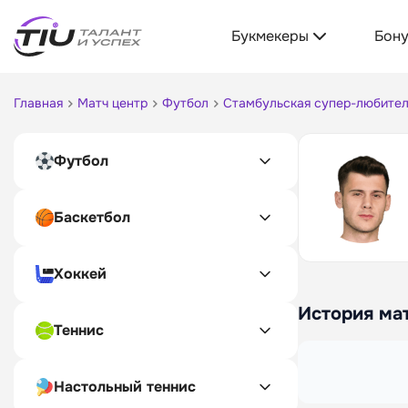
Букмекеры
Бон
Главная
Матч центр
Футбол
Стамбульская супер-любител
Футбол
Баскетбол
Хоккей
История ма
Теннис
Настольный теннис