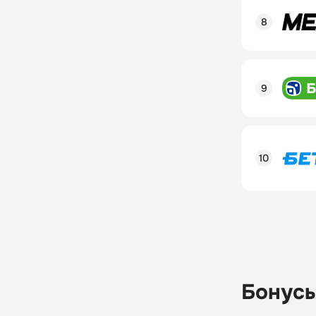
Бонусы и ак
Рейтинг пол
Промокод
Линия в лай
Бонусы и ак
Рейтинг пол
Промокод
Линия в лай
Бонусы и ак
Промокод
Рейтинг пол
Линия в лай
Бонусы и ак
Промокод
Бонусы