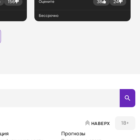
156
38
24
Оцените
Бессрочно
18+
НАВЕРХ
ция
Прогнозы