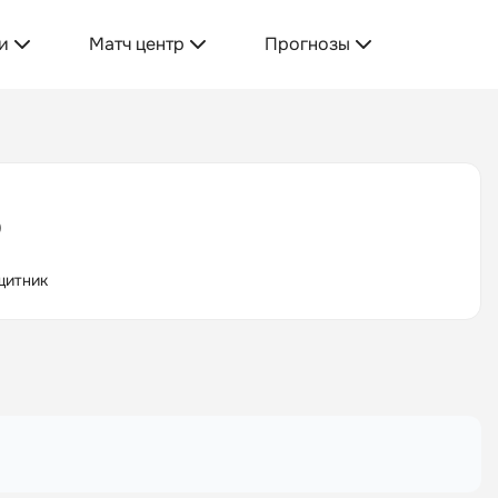
и
Матч центр
Прогнозы
р
щитник