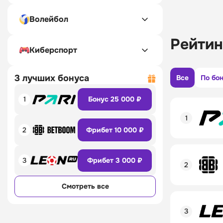
Волейбол
Рейтин
Киберспорт
3 лучших бонуса
Все
По бо
1
Бонус 25 000 ₽
2
Фрибет 10 000 ₽
Рейтинг пол
Линия в лай
3
Фрибет 3 000 ₽
Бонусы и ак
Рейтинг пол
Промокод
Смотреть все
Линия в лай
Бонусы и ак