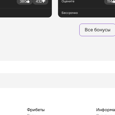
380
432
114
Оцените
Бессрочно
Все бонусы
Фрибеты
Информа