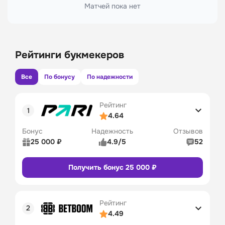
Матчей пока нет
Лига Чемпионов
Зенит
Betcity
Тенниси
Теннис
Настольный теннис
Баскетбол
Лига Европы
Спортбет
Bettery
Балтбет
Футбол
Волейбол
Теннис
24bet
Zenit
Беттери
Киберспорт
Настольный теннис
Рейтинги
Футбол
Спортбет
Зенит
Волейбол
Прочие категории
Лучшие букмекеры
РПЛ
24bet
Киберспорт
Рейтинги букмекеров
Приложения для iOS
Футбол
Легальные букмекерские конторы
Фрибеты
Лига чемпионов
Российские букмекеры
Фрибеты без депозита
АПЛ
РПЛ
Leon
Все
По бонусу
По надежности
БК с мобильным приложением
Фрибет без отыгрыша
Серия А
Лига чемпионов
Zenit
Надежные букмекеры
Промокод без отыгрыша
Ла Лига
АПЛ
Лига Ставок
Рейтинг
БК с гостевым демосчетом
Бонус за регистрацию без отыгрыша
Бундеслига
Серия А
Марафон
4.64
БК с большими коэффициентами
Фрибеты сегодня
Лига Европы
Ла Лига
Melbet
Бонус
Надежность
Отзывов
БК с минимальными депозитами
Лучшие фрибеты
Лига конференций
Бундеслига
Pari
25 000 ₽
4.9/5
52
Букмекеры для ставок на американский футбол
Фрибет новым игрокам
Лига наций
Лига Европы
Tennisi
Букмекеры для ставок на бейсбол
Новые БК с фрибетом
Суперкубок УЕФА
Лига конференций
Fonbet
Рейтинг 
5/5
Получить бонус 25 000 ₽
Хоккей
Хоккей
пользователей
Букмекеры для ставок на гольф
Фрибет 3000
Betcity
Букмекеры для ставок на автогонки
Акции букмекерских контор при регистрации
КХЛ
КХЛ
BetBoom
Коэффициенты
5/5
Букмекеры для ставок на чемпионаты мира и Европы
Промокоды букмекеров
НХЛ
НХЛ
Bettery
Линия в прематче
4/5
Рейтинг
Букмекеры для ставок на дартс
Бездепозитные бонусы за регистрацию
АХЛ
АХЛ
Olimpbet
Линия в лайве
5/5
4.49
Баскетбол
Баскетбол
Букмекеры для ставок на скачки
Бездепозитные бонусы букмекеров
Winline
Удобство платежей
4/5