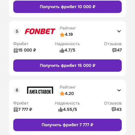
Рейтинг 
5/5
Чемпионат мира
Получить фрибет 10 000 ₽
пользователей
Промокод
Бонусы
Суперлига России
Коэффициенты
4/5
34
Чемпионат Европы
Линия в прематче
4/5
Киберспорт
Рейтинг
Линия в лайве
Сайт
Приложение
4/5
IEM Cologne
4.19
Удобство платежей
4/5
The International
Фрибет
Надежность
Отзывов
Esports World Cup Counter Strike
Служба поддержки
4/5
15 000 ₽
4.7/5
47
Бонусы и акции
5/5
Рейтинг 
5/5
Получить фрибет 15 000 ₽
пользователей
Промокод
Бонусы
Коэффициенты
4/5
10
Линия в прематче
4/5
Рейтинг
Линия в лайве
Сайт
Приложение
4/5
4.20
Удобство платежей
4/5
Фрибет
Надежность
Отзывов
Служба поддержки
5/5
7 777 ₽
4.55/5
43
Бонусы и акции
4/5
Рейтинг 
5/5
Получить фрибет 7 777 ₽
пользователей
Промокод
Бонусы
Коэффициенты
4/5
10