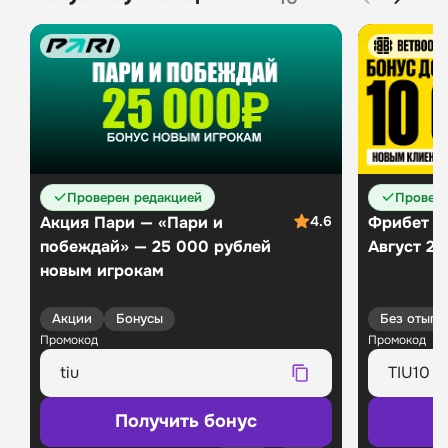
Бонусы и акции
4/5
Промокод
Бонусы
13
Сайт
Приложение
Проверен редакцией
Провере
Акция Пари — «Пари и
4.6
Фрибет Б
побеждай» — 25 000 рублей
Август 20
новым игрокам
Акции
Бонусы
Без отыгр
Промокод
Промокод
Получить бонус
П