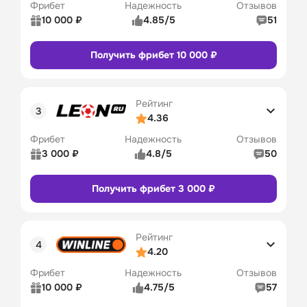
Букмекеры для ставок на киберспорт
НБА
НБА
Baltbet
Фрибет
Надежность
Отзывов
Служба поддержки
5/5
Букмекеры для профессиональных игроков
Единая Лига ВТБ
Единая Лига ВТБ
24Бет
10 000 ₽
4.85/5
51
Бонусы и акции
5/5
Букмекеры для ставок на футбол
Евролига
Евролига
Рейтинг 
5/5
WNBA
WNBA
Получить фрибет 10 000 ₽
пользователей
Промокод
Бонусы
Суперлига
Суперлига
Коэффициенты
5/5
22
Теннис
Теннис
Линия в прематче
4/5
US Open 2026 ATP
ATP
Рейтинг
Линия в лайве
Сайт
Приложение
5/5
US Open 2026 WTA
WTA
4.36
Настольный теннис
Удобство платежей
4/5
Cincinnati ATP
Фрибет
Надежность
Отзывов
Cincinnati WTA
Челленджер
Служба поддержки
4/5
3 000 ₽
4.8/5
50
Настольный теннис
Лига Про
Бонусы и акции
5/5
Рейтинг 
Чемпионат мира
Setka Cup
5/5
Получить фрибет 3 000 ₽
пользователей
Волейбол
Промокод
Бонусы
Кубок мира
Чемпионат Европы
Лига Наций
Коэффициенты
5/5
42
WTT Champions Yokohama, MS
Суперлига России
Линия в прематче
5/5
Киберспорт
Рейтинг
WTT Champions Yokohama, WS
Линия в лайве
Сайт
Приложение
3/5
4.20
Europe Smash Sweden, WS
IEM Cologne
Удобство платежей
4/5
Europe Smash Sweden, MS
The International
Фрибет
Надежность
Отзывов
Служба поддержки
5/5
Волейбол
10 000 ₽
4.75/5
57
Бонусы и акции
4/5
Лига Наций