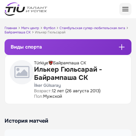
Главная
Матч центр
Футбол
Стамбульская супер-любительская лига
Байрампаша СК
Илькер Гюльсарай
Популярные БК
Пари
Виды спорта
По букмекеру
БетБум
Леон
Pari
Приложения для Android
Türkiye
Байрампаша СК
Винлайн
BetBoom
Илькер Гюльсарай -
Фонбет
Leon
Пари
Байрампаша СК
Виды спорта
Марафон
Winline
БетБум
Бетсити
Fonbet
Леон
Баскетбол
İlker Gülsaray
Статьи о БК
Возраст:
12 лет (26 августа 2013)
Мелбет
Лига Ставок
Винлайн
Киберспорт
Пол:
Мужской
Winline
Лига Ставок
Марафон
Фонбет
Теннис
База знаний
По видам спорта
Олимпбет
Бет-М
Марафон
Хоккей
Виды ставок
Тенниси
Baltbet
Бетсити
Футбол
Футбол
Футбол
По видам спорта
Основы ставок
Балтбет
Melbet
Мелбет
Хоккей
История матчей
Евролига
Сервисы
Бет-М
Olimpbet
Лига Ставок
Баскетбол
Футбол
Виды спорта
Кубок России
Беттери
Tennisi
Олимпбет
Теннис
Хоккей