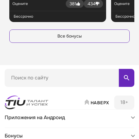
381
434
Оцените
Оцените
Бессрочно
Бессрочно
Все бонусы
Поиск по матч-центру
18+
НАВЕРХ
Приложения на Андроид
Пари
Бонусы