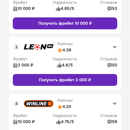
Букмекеры для ставок на киберспорт
НБА
НБА
Baltbet
Фрибет
Надежность
Отзывов
Служба поддержки
5/5
Букмекеры для профессиональных игроков
Единая Лига ВТБ
Единая Лига ВТБ
24Бет
10 000 ₽
4.85/5
53
Бонусы и акции
5/5
Букмекеры для ставок на футбол
Евролига
Евролига
Рейтинг 
5/5
WNBA
WNBA
Получить фрибет 10 000 ₽
пользователей
Промокод
Бонусы
Суперлига
Суперлига
Коэффициенты
5/5
22
Теннис
Теннис
Линия в прематче
4/5
US Open 2026 ATP
ATP
Рейтинг
Линия в лайве
Сайт
Приложение
5/5
US Open 2026 WTA
WTA
4.36
Настольный теннис
Удобство платежей
4/5
Cincinnati ATP
Фрибет
Надежность
Отзывов
Cincinnati WTA
Челленджер
Служба поддержки
4/5
3 000 ₽
4.8/5
50
Настольный теннис
Лига Про
Бонусы и акции
5/5
Рейтинг 
Чемпионат мира
Setka Cup
5/5
Получить фрибет 3 000 ₽
пользователей
Волейбол
Промокод
Бонусы
Кубок мира
Чемпионат Европы
Лига Наций
Коэффициенты
5/5
42
WTT Champions Yokohama, MS
Суперлига России
Линия в прематче
5/5
Киберспорт
Рейтинг
WTT Champions Yokohama, WS
Линия в лайве
Сайт
Приложение
3/5
4.20
Europe Smash Sweden, WS
IEM Cologne
Удобство платежей
4/5
Europe Smash Sweden, MS
The International
Фрибет
Надежность
Отзывов
Служба поддержки
5/5
Волейбол
10 000 ₽
4.75/5
58
Бонусы и акции
4/5
Лига Наций