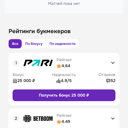
Матчей пока нет
Лига Чемпионов
Зенит
Betcity
Тенниси
Теннис
Настольный теннис
Баскетбол
Лига Европы
Спортбет
Bettery
Балтбет
Футбол
Волейбол
Теннис
24bet
Zenit
Беттери
Киберспорт
Настольный теннис
Рейтинги
Футбол
Спортбет
Зенит
Волейбол
Прочие категории
Лучшие букмекеры
РПЛ
24bet
Киберспорт
Рейтинги букмекеров
Приложения для iOS
Футбол
Легальные букмекерские конторы
Фрибеты
Лига чемпионов
Российские букмекеры
Фрибеты без депозита
АПЛ
РПЛ
Leon
Все
По бонусу
По надежности
БК с мобильным приложением
Фрибет без отыгрыша
Серия А
Лига чемпионов
Zenit
Надежные букмекеры
Промокод без отыгрыша
Ла Лига
АПЛ
Лига Ставок
Рейтинг
БК с гостевым демосчетом
Бонус за регистрацию без отыгрыша
Бундеслига
Серия А
Марафон
4.64
БК с большими коэффициентами
Фрибеты сегодня
Лига Европы
Ла Лига
Melbet
Бонус
Надежность
Отзывов
БК с минимальными депозитами
Лучшие фрибеты
Лига конференций
Бундеслига
Pari
25 000 ₽
4.9/5
52
Букмекеры для ставок на американский футбол
Фрибет новым игрокам
Лига наций
Лига Европы
Tennisi
Букмекеры для ставок на бейсбол
Новые БК с фрибетом
Суперкубок УЕФА
Лига конференций
Fonbet
Рейтинг 
5/5
Получить бонус 25 000 ₽
Хоккей
Хоккей
пользователей
Букмекеры для ставок на гольф
Фрибет 3000
Betcity
Букмекеры для ставок на автогонки
Акции букмекерских контор при регистрации
КХЛ
КХЛ
BetBoom
Коэффициенты
5/5
Букмекеры для ставок на чемпионаты мира и Европы
Промокоды букмекеров
НХЛ
НХЛ
Bettery
Линия в прематче
4/5
Рейтинг
Букмекеры для ставок на дартс
Бездепозитные бонусы за регистрацию
АХЛ
АХЛ
Olimpbet
Линия в лайве
5/5
4.49
Баскетбол
Баскетбол
Букмекеры для ставок на скачки
Бездепозитные бонусы букмекеров
Winline
Удобство платежей
4/5