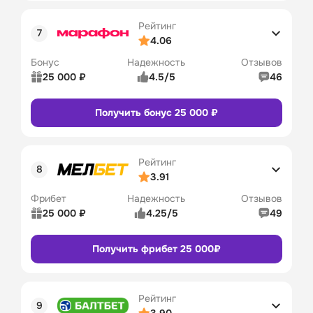
Линия в прематче
4/5
Рейтинг
Сайт
Приложение
Линия в лайве
4/5
4.06
Удобство платежей
4/5
Бонус
Надежность
Отзывов
Служба поддержки
4/5
25 000 ₽
4.5/5
46
Бонусы и акции
5/5
Рейтинг 
5/5
Получить бонус 25 000 ₽
пользователей
Бонусы
17
Коэффициенты
4/5
Сайт
Приложение
Линия в прематче
4/5
Рейтинг
Линия в лайве
4/5
3.91
Удобство платежей
4/5
Фрибет
Надежность
Отзывов
Служба поддержки
4/5
25 000 ₽
4.25/5
49
Бонусы и акции
4/5
Рейтинг 
5/5
Получить фрибет 25 000₽
пользователей
Промокод
Бонусы
Коэффициенты
4/5
15
Линия в прематче
4/5
Рейтинг
Линия в лайве
Сайт
Приложение
3/5
3.90