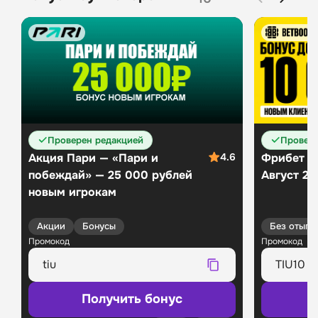
Бонусы и акции
4/5
Промокод
Бонусы
13
Сайт
Приложение
Проверен редакцией
Провере
Акция Пари — «Пари и
4.6
Фрибет Б
побеждай» — 25 000 рублей
Август 20
новым игрокам
Акции
Бонусы
Без отыгр
Промокод
Промокод
Получить бонус
П