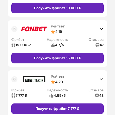
Рейтинг 
Чемпионат мира
5/5
Получить фрибет 10 000 ₽
пользователей
Промокод
Бонусы
Суперлига России
Коэффициенты
4/5
Чемпионат Европы
34
Киберспорт
Линия в прематче
4/5
Рейтинг
IEM Cologne
Линия в лайве
Сайт
Приложение
4/5
4.19
The International
Удобство платежей
4/5
Esports World Cup Counter Strike
Фрибет
Надежность
Отзывов
Служба поддержки
4/5
15 000 ₽
4.7/5
47
Бонусы и акции
5/5
Рейтинг 
5/5
Получить фрибет 15 000 ₽
пользователей
Промокод
Бонусы
Коэффициенты
4/5
10
Линия в прематче
4/5
Рейтинг
Линия в лайве
Сайт
Приложение
4/5
4.20
Удобство платежей
4/5
Фрибет
Надежность
Отзывов
Служба поддержки
5/5
7 777 ₽
4.55/5
43
Бонусы и акции
4/5
Рейтинг 
5/5
Получить фрибет 7 777 ₽
пользователей
Промокод
Бонусы