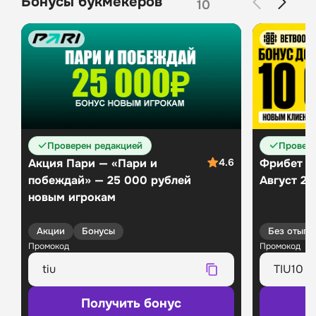
Бонусы букмекеров
10
Бонусы и акции
4/5
Промокод
Бонусы
13
Сайт
Приложение
Проверен редакцией
Провере
Акция Пари — «Пари и
4.6
Фрибет Б
побеждай» — 25 000 рублей
Август 20
новым игрокам
Акции
Бонусы
Без отыгр
Промокод
Промокод
Получить бонус
П