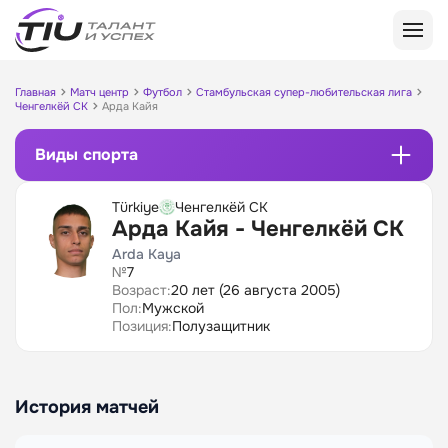
Главная
Матч центр
Футбол
Стамбульская супер-любительская лига
Ченгелкёй СК
Арда Кайя
Популярные БК
Пари
Виды спорта
По букмекеру
БетБум
Леон
Pari
Приложения для Android
Türkiye
Ченгелкёй СК
Винлайн
BetBoom
Арда Кайя - Ченгелкёй СК
Фонбет
Leon
Пари
Виды спорта
Arda Kaya
Марафон
Winline
БетБум
№
7
Бетсити
Fonbet
Леон
Баскетбол
Возраст:
20 лет (26 августа 2005)
Статьи о БК
Мелбет
Лига Ставок
Винлайн
Киберспорт
Пол:
Мужской
Winline
Лига Ставок
Марафон
Фонбет
Теннис
Позиция:
Полузащитник
База знаний
По видам спорта
Олимпбет
Бет-М
Марафон
Хоккей
Виды ставок
Тенниси
Baltbet
Бетсити
Футбол
Футбол
Футбол
По видам спорта
Основы ставок
Балтбет
Melbet
Мелбет
Хоккей
История матчей
Евролига
Сервисы
Бет-М
Olimpbet
Лига Ставок
Баскетбол
Футбол
Виды спорта
Кубок России
Беттери
Tennisi
Олимпбет
Теннис
Хоккей