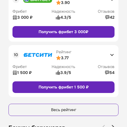
3.90
Удобство платежей
4/5
Фрибет
Надежность
Отзывов
Служба поддержки
4/5
3 000 ₽
4.3/5
42
Бонусы и акции
4/5
Рейтинг 
5/5
Получить фрибет 3 000₽
пользователей
Промокод
Бонусы
Коэффициенты
4/5
16
Линия в прематче
4/5
Рейтинг
Линия в лайве
Сайт
Приложение
3/5
3.77
Удобство платежей
4/5
Фрибет
Надежность
Отзывов
Служба поддержки
4/5
1 500 ₽
3.9/5
54
Бонусы и акции
4/5
Рейтинг 
5/5
Получить фрибет 1 500 ₽
пользователей
Промокод
Бонусы
Коэффициенты
3/5
8
Линия в прематче
3/5
Линия в лайве
Сайт
Приложение
4/5
Весь рейтинг
Удобство платежей
4/5
Служба поддержки
4/5