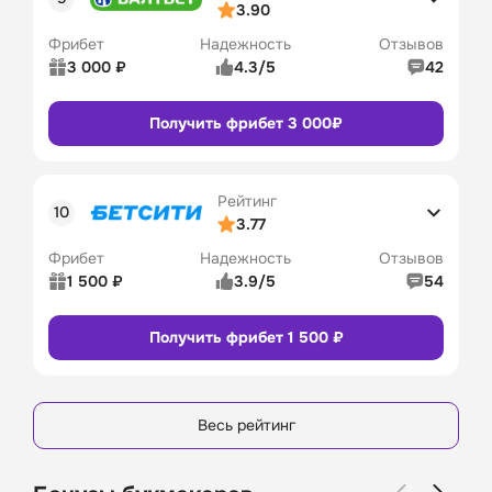
3.90
Удобство платежей
4/5
Фрибет
Надежность
Отзывов
Служба поддержки
4/5
3 000 ₽
4.3/5
42
Бонусы и акции
4/5
Рейтинг 
5/5
Получить фрибет 3 000₽
пользователей
Промокод
Бонусы
Коэффициенты
4/5
16
Линия в прематче
4/5
Рейтинг
Линия в лайве
Сайт
Приложение
3/5
3.77
Удобство платежей
4/5
Фрибет
Надежность
Отзывов
Служба поддержки
4/5
1 500 ₽
3.9/5
54
Бонусы и акции
4/5
Рейтинг 
5/5
Получить фрибет 1 500 ₽
пользователей
Промокод
Бонусы
Коэффициенты
3/5
8
Линия в прематче
3/5
Линия в лайве
Сайт
Приложение
4/5
Весь рейтинг
Удобство платежей
4/5
Служба поддержки
4/5