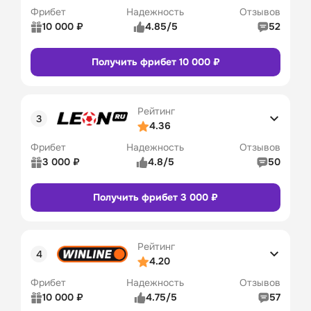
Букмекеры для ставок на киберспорт
НБА
НБА
Baltbet
Фрибет
Надежность
Отзывов
Служба поддержки
5/5
Букмекеры для профессиональных игроков
Единая Лига ВТБ
Единая Лига ВТБ
24Бет
10 000 ₽
4.85/5
52
Букмекеры для ставок на футбол
Евролига
Евролига
Бонусы и акции
5/5
Рейтинг 
WNBA
WNBA
5/5
Получить фрибет 10 000 ₽
пользователей
Промокод
Бонусы
Суперлига
Суперлига
Теннис
Теннис
Коэффициенты
5/5
22
US Open 2026 ATP
ATP
Линия в прематче
4/5
Рейтинг
US Open 2026 WTA
WTA
Линия в лайве
Сайт
Приложение
5/5
4.36
Настольный теннис
Cincinnati ATP
Удобство платежей
4/5
Cincinnati WTA
Челленджер
Фрибет
Надежность
Отзывов
Служба поддержки
4/5
Настольный теннис
Лига Про
3 000 ₽
4.8/5
50
Бонусы и акции
5/5
Чемпионат мира
Setka Cup
Рейтинг 
5/5
Волейбол
Кубок мира
Получить фрибет 3 000 ₽
пользователей
Промокод
Бонусы
Чемпионат Европы
Лига Наций
Коэффициенты
5/5
42
WTT Champions Yokohama, MS
Суперлига России
Линия в прематче
5/5
Киберспорт
WTT Champions Yokohama, WS
Рейтинг
Линия в лайве
Сайт
Приложение
3/5
Europe Smash Sweden, WS
IEM Cologne
4.20
Удобство платежей
4/5
Europe Smash Sweden, MS
The International
Фрибет
Надежность
Отзывов
Волейбол
Служба поддержки
5/5
10 000 ₽
4.75/5
57
Лига Наций
Бонусы и акции
4/5