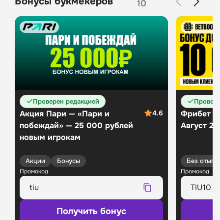
Бонусы букмекеров
10
Бонусы и акции
4/5
Промокод
Бонусы
13
Сайт
Приложение
Проверен редакцией
Провере
Акция Пари — «Пари и
4.6
Фрибет Б
побеждай» — 25 000 рублей
Август 20
новым игрокам
Акции
Бонусы
Без отыгр
Промокод
Промокод
Получить бонус
П