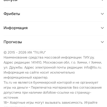
БетБум
Pari
Фрибеты
Леон
BetBoom
Лига Ставок
Пари
Информация
Leon
Мелбет
БетБум
Winline
Политика конфиденциальности
Прогнозы
Бетсити
Леон
Fonbet
Политика cookies
Марафон
© 2015 - 2026 ИА "TIU.RU"
Винлайн
Прогнозы на спорт
Марафон
Пользовательское соглашение
Наименование средства массовой информации: ТИУ.ру.
Фонбет
Фонбет
Футбол
Адрес редакции: 141410, Московская обл, г.о. Химки, г Химки,
Betcity
Согласие на обработку персональных данных
ул. Дружбы. Адрес электронной почты редакции: info@tiu.ru.
Винлайн
Марафон
Хоккей
Информация на сайте носит исключительно
Melbet
Контакты
информационный характер.
Бетсити
Баскетбол
Tiu.ru не является букмекерской конторой и не организует
Лига Ставок
Вакансии
игры на деньги • Перепечатка материалов без согласования
Мелбет
Теннис
допустима при наличии dofollow-ссылки на страницу-
Olimpbet
Блог
источник
Лига ставок
Настольный теннис
18+ Азартные игры могут вызывать зависимость. Играйте
Архив