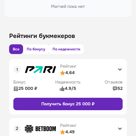
Лига Чемпионов
Зенит
Betcity
Тенниси
Теннис
Настольный теннис
Баскетбол
Матчей пока нет
Лига Европы
Спортбет
Bettery
Балтбет
Футбол
Волейбол
Теннис
24bet
Zenit
Беттери
Киберспорт
Настольный теннис
Рейтинги
Футбол
Спортбет
Зенит
Волейбол
Прочие категории
Лучшие букмекеры
РПЛ
24bet
Киберспорт
Рейтинги букмекеров
Приложения для iOS
Футбол
Легальные букмекерские конторы
Фрибеты
Лига чемпионов
Российские букмекеры
Фрибеты без депозита
АПЛ
РПЛ
Leon
Все
По бонусу
По надежности
БК с мобильным приложением
Фрибет без отыгрыша
Серия А
Лига чемпионов
Zenit
Надежные букмекеры
Промокод без отыгрыша
Ла Лига
АПЛ
Лига Ставок
Рейтинг
БК с гостевым демосчетом
Бонус за регистрацию без отыгрыша
Бундеслига
Серия А
Марафон
4.64
БК с большими коэффициентами
Фрибеты сегодня
Лига Европы
Ла Лига
Melbet
БК с минимальными депозитами
Лучшие фрибеты
Лига конференций
Бундеслига
Pari
Бонус
Надежность
Отзывов
Букмекеры для ставок на американский футбол
Фрибет новым игрокам
Лига наций
Лига Европы
Tennisi
25 000 ₽
4.9/5
52
Букмекеры для ставок на бейсбол
Новые БК с фрибетом
Суперкубок УЕФА
Лига конференций
Fonbet
Рейтинг 
5/5
Хоккей
Хоккей
Букмекеры для ставок на гольф
Фрибет 3000
Betcity
Получить бонус 25 000 ₽
пользователей
Букмекеры для ставок на автогонки
Акции букмекерских контор при регистрации
КХЛ
КХЛ
BetBoom
Коэффициенты
5/5
Букмекеры для ставок на чемпионаты мира и Европы
Промокоды букмекеров
НХЛ
НХЛ
Bettery
Линия в прематче
4/5
Букмекеры для ставок на дартс
Бездепозитные бонусы за регистрацию
АХЛ
АХЛ
Olimpbet
Рейтинг
Линия в лайве
5/5
Баскетбол
Баскетбол
Букмекеры для ставок на скачки
Бездепозитные бонусы букмекеров
Winline
4.49
Удобство платежей
4/5