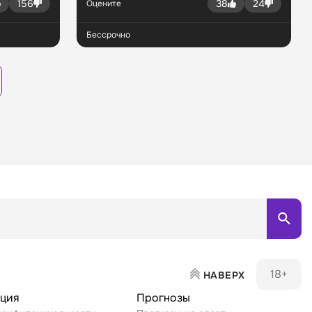
156
38
24
Оцените
Бессрочно
18+
НАВЕРХ
ция
Прогнозы