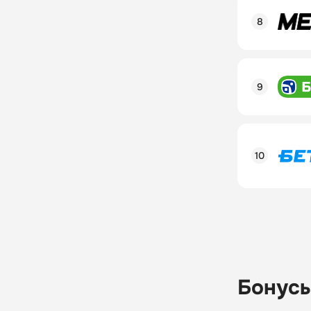
Бонусы и ак
Рейтинг пол
Промокод
Линия в лай
Бонусы и ак
Рейтинг пол
Промокод
Линия в лай
Бонусы и ак
Промокод
Рейтинг пол
Линия в лай
Бонусы и ак
Промокод
Бонусы