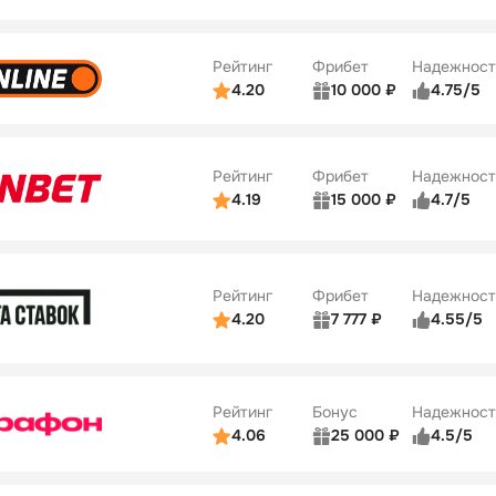
ьзователей
5/5
Коэффициенты
Бонусы
ве
3/5
Удобство платежей
42
Рейтинг
Фрибет
Надежност
ции
4/5
4.20
10 000 ₽
4.75/5
ьзователей
5/5
Коэффициенты
Бонусы
ве
4/5
Удобство платежей
34
Рейтинг
Фрибет
Надежност
ции
5/5
4.19
15 000 ₽
4.7/5
Бонусы
ьзователей
5/5
Коэффициенты
10
ве
4/5
Удобство платежей
Рейтинг
Фрибет
Надежност
ции
4/5
4.20
7 777 ₽
4.55/5
Бонусы
ьзователей
5/5
Коэффициенты
10
ве
4/5
Удобство платежей
Рейтинг
Бонус
Надежност
ции
5/5
4.06
25 000 ₽
4.5/5
ьзователей
5/5
Коэффициенты
ве
4/5
Удобство платежей