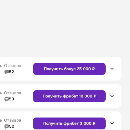
ь
Отзывов
Получить бонус 25 000 ₽
52
5/5
Линия в прематче
4/5
4/5
Служба поддержки
5/5
ь
Отзывов
Получить фрибет 10 000 ₽
53
5/5
Линия в прематче
4/5
4/5
Служба поддержки
4/5
Сайт
Приложение
ь
Отзывов
Получить фрибет 3 000 ₽
50