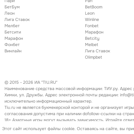
Пари
Pari
БетБум
BetBoom
Леон
Leon
Лига Ставок
Winline
Мелбет
Fonbet
Бетсити
Марафон
Марафон
Betcity
Фонбет
Melbet
Винлайн
Лига Ставок
Olimpbet
© 2015 - 2026 ИА "TIU.RU"
Наименование средства массовой информации: ТИУ.ру. Адрес ред
Химки, ул. Дружбы. Адрес электронной почты редакции: info@ti
исключительно информационный характер.
Tiu.ru не является букмекерской конторой и не организует игр
согласования допустима при наличии dofollow-ссылки на стра
18+ Азартные игры могут вызывать зависимость. Играйте отве
Этот сайт использует файлы cookie. Оставаясь на сайте, вы п