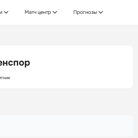
и
Матч центр
Прогнозы
енспор
итник