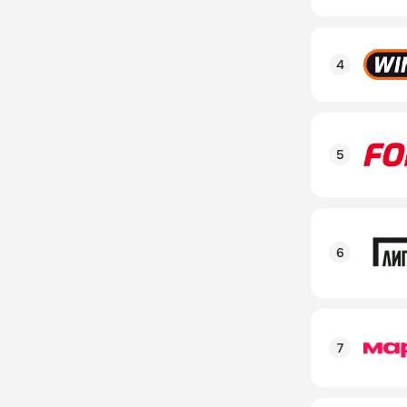
Рейтинг пол
Промокод
Линия в лай
Бонусы и ак
Рейтинг пол
Промокод
Линия в лай
Бонусы и ак
Промокод
Рейтинг пол
Линия в лай
Бонусы и ак
Промокод
Рейтинг пол
Линия в лай
Бонусы и ак
Рейтинг пол
Бонусы
17
Линия в лай