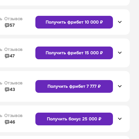
5/5
Линия в прематче
5/5
4/5
Служба поддержки
5/5
Сайт
Приложение
ь
Отзывов
Получить фрибет 10 000 ₽
57
4/5
Линия в прематче
4/5
4/5
Служба поддержки
4/5
Сайт
Приложение
ь
Отзывов
Получить фрибет 15 000 ₽
47
4/5
Линия в прематче
4/5
Сайт
Приложение
4/5
Служба поддержки
5/5
ь
Отзывов
Получить фрибет 7 777 ₽
43
4/5
Линия в прематче
4/5
Сайт
Приложение
4/5
Служба поддержки
4/5
ь
Отзывов
Получить бонус 25 000 ₽
46
4/5
Линия в прематче
4/5
Сайт
Приложение
4/5
Служба поддержки
4/5