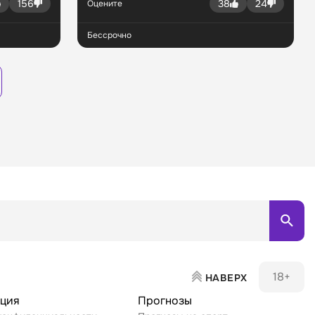
156
38
24
Оцените
Бессрочно
18+
НАВЕРХ
ция
Прогнозы