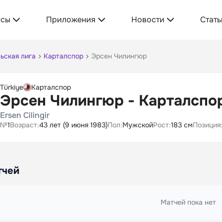
усы
Приложения
Новости
Стать
ьская лига
Карталспор
Эрсен Чилингюр
Türkiye
Карталспор
Эрсен Чилингюр - Карталспо
Ersen Cilingir
№
1
Возраст:
43 лет (9 июня 1983)
Пол:
Мужской
Рост:
183 см
Позиция
тчей
Матчей пока нет