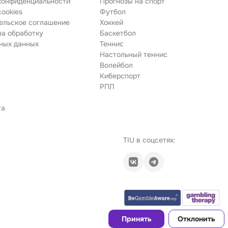
конфиденциальности
Прогнозы на спорт
ookies
Футбол
ельское соглашение
Хоккей
на обработку
Баскетбол
ных данных
Теннис
Настольный теннис
Волейбол
Киберспорт
РПЛ
та
TIU в соцсетях:
Принять
Отклонить