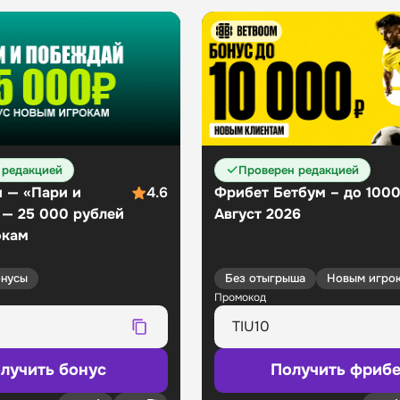
 редакцией
Проверен редакцией
 — «Пари и
4.6
Фрибет Бетбум – до 100
 — 25 000 рублей
Август 2026
окам
нусы
Без отыгрыша
Новым игро
Промокод
лучить бонус
Получить фрибе