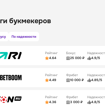
ги букмекеров
нусу
По надежности
Рейтинг
Бонус
Надежност
4.64
25 000 ₽
4.9/5
ьзователей
5/5
Коэффициенты
ве
5/5
Удобство платежей
Рейтинг
Фрибет
Надежност
ции
5/5
4.49
10 000 ₽
4.85/5
ьзователей
5/5
Коэффициенты
Бонусы
ве
5/5
Удобство платежей
22
Рейтинг
Фрибет
Надежност
ции
5/5
4.36
3 000 ₽
4.8/5