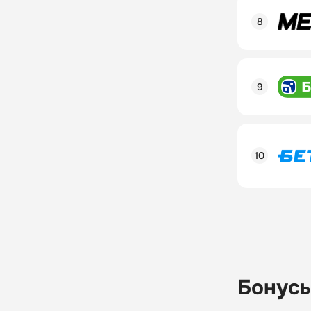
Бонусы и ак
Рейтинг пол
Промокод
Линия в лай
Бонусы и ак
Рейтинг пол
Промокод
Линия в лай
Бонусы и ак
Промокод
Рейтинг пол
Линия в лай
Бонусы и ак
Промокод
Бонусы