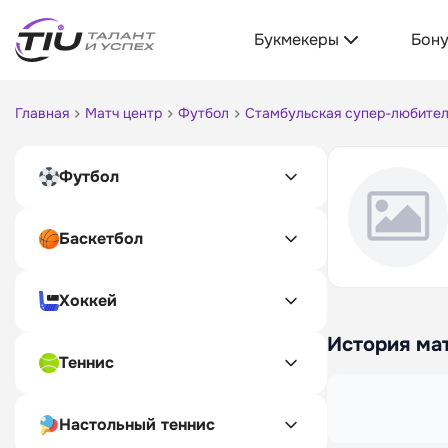
Букмекеры
Бон
Главная
Матч центр
Футбол
Стамбульская супер-любител
Футбол
Баскетбол
Хоккей
История ма
Теннис
Настольный теннис