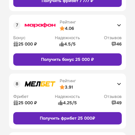
Получить фрибет 7 777 ₽
пользователей
Промокод
Бонусы
Коэффициенты
4/5
10
Линия в прематче
4/5
Рейтинг
Сайт
Приложение
Линия в лайве
4/5
4.06
Удобство платежей
4/5
Бонус
Надежность
Отзывов
Служба поддержки
4/5
25 000 ₽
4.5/5
46
Бонусы и акции
5/5
Рейтинг 
5/5
Получить бонус 25 000 ₽
пользователей
Бонусы
17
Коэффициенты
4/5
Сайт
Приложение
Линия в прематче
4/5
Рейтинг
Линия в лайве
4/5
3.91
Удобство платежей
4/5
Фрибет
Надежность
Отзывов
Служба поддержки
4/5
25 000 ₽
4.25/5
49
Бонусы и акции
4/5
Рейтинг 
5/5
Получить фрибет 25 000₽
пользователей
Промокод
Бонусы
Коэффициенты
4/5
15
Линия в прематче
4/5