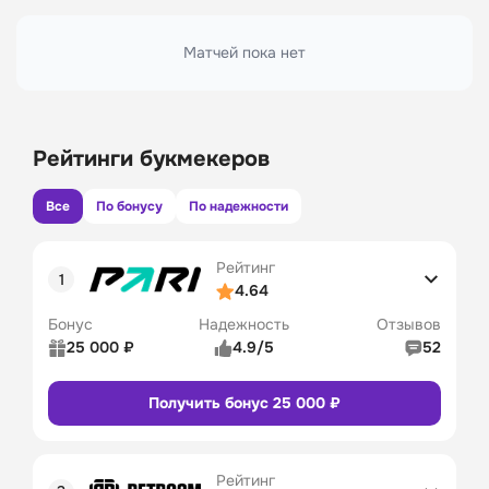
Лига Чемпионов
Зенит
Betcity
Тенниси
Теннис
Настольный теннис
Баскетбол
Лига Европы
Спортбет
Bettery
Балтбет
Футбол
Волейбол
Теннис
Матчей пока нет
24bet
Zenit
Беттери
Киберспорт
Настольный теннис
Рейтинги
Футбол
Спортбет
Зенит
Волейбол
Прочие категории
Лучшие букмекеры
РПЛ
24bet
Киберспорт
Приложения для iOS
Футбол
Легальные букмекерские конторы
Фрибеты
Лига чемпионов
Рейтинги букмекеров
Российские букмекеры
Фрибеты без депозита
АПЛ
РПЛ
Leon
БК с мобильным приложением
Фрибет без отыгрыша
Серия А
Лига чемпионов
Zenit
Все
По бонусу
По надежности
Надежные букмекеры
Промокод без отыгрыша
Ла Лига
АПЛ
Лига Ставок
БК с гостевым демосчетом
Бонус за регистрацию без отыгрыша
Бундеслига
Серия А
Марафон
БК с большими коэффициентами
Фрибеты сегодня
Лига Европы
Ла Лига
Melbet
Рейтинг
4.64
БК с минимальными депозитами
Лучшие фрибеты
Лига конференций
Бундеслига
Pari
Букмекеры для ставок на американский футбол
Фрибет новым игрокам
Лига наций
Лига Европы
Tennisi
Бонус
Надежность
Отзывов
Букмекеры для ставок на бейсбол
Новые БК с фрибетом
Суперкубок УЕФА
Лига конференций
Fonbet
25 000 ₽
4.9/5
52
Хоккей
Хоккей
Букмекеры для ставок на гольф
Фрибет 3000
Betcity
Рейтинг 
Букмекеры для ставок на автогонки
Акции букмекерских контор при регистрации
КХЛ
КХЛ
BetBoom
5/5
Получить бонус 25 000 ₽
пользователей
Букмекеры для ставок на чемпионаты мира и Европы
Промокоды букмекеров
НХЛ
НХЛ
Bettery
Коэффициенты
5/5
Букмекеры для ставок на дартс
Бездепозитные бонусы за регистрацию
АХЛ
АХЛ
Olimpbet
Линия в прематче
4/5
Баскетбол
Баскетбол
Букмекеры для ставок на скачки
Бездепозитные бонусы букмекеров
Winline
Рейтинг