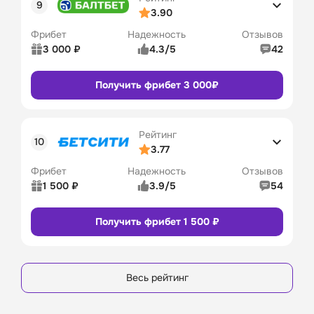
Линия в лайве
Сайт
Приложение
3/5
3.90
Удобство платежей
4/5
Фрибет
Надежность
Отзывов
Служба поддержки
4/5
3 000 ₽
4.3/5
42
Бонусы и акции
4/5
Рейтинг 
5/5
Получить фрибет 3 000₽
пользователей
Промокод
Бонусы
Коэффициенты
4/5
16
Линия в прематче
4/5
Рейтинг
Линия в лайве
Сайт
Приложение
3/5
3.77
Удобство платежей
4/5
Фрибет
Надежность
Отзывов
Служба поддержки
4/5
1 500 ₽
3.9/5
54
Бонусы и акции
4/5
Рейтинг 
5/5
Получить фрибет 1 500 ₽
пользователей
Промокод
Бонусы
Коэффициенты
3/5
8
Линия в прематче
3/5
Линия в лайве
Сайт
Приложение
4/5
Весь рейтинг
Удобство платежей
4/5
Служба поддержки
4/5