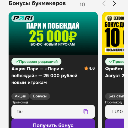
Бонусы букмекеров
10
Бонусы и акции
4/5
Промокод
Бонусы
13
Сайт
Приложение
Проверен редакцией
Провере
Акция Пари — «Пари и
4.6
Фрибет Б
побеждай» — 25 000 рублей
Август 20
новым игрокам
Акции
Бонусы
Без отыгр
Промокод
Промокод
Получить бонус
П