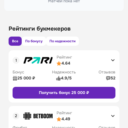
Матчей пока нет
Лига Чемпионов
Зенит
Betcity
Тенниси
Теннис
Настольный теннис
Баскетбол
Лига Европы
Спортбет
Bettery
Балтбет
Футбол
Волейбол
Теннис
24bet
Zenit
Беттери
Киберспорт
Настольный теннис
Рейтинги
Футбол
Спортбет
Зенит
Волейбол
Рейтинги букмекеров
Прочие категории
Лучшие букмекеры
РПЛ
24bet
Киберспорт
Приложения для iOS
Футбол
Легальные букмекерские конторы
Фрибеты
Лига чемпионов
Все
По бонусу
По надежности
Российские букмекеры
Фрибеты без депозита
АПЛ
РПЛ
Leon
БК с мобильным приложением
Фрибет без отыгрыша
Серия А
Лига чемпионов
Zenit
Надежные букмекеры
Промокод без отыгрыша
Ла Лига
АПЛ
Лига Ставок
Рейтинг
БК с гостевым демосчетом
Бонус за регистрацию без отыгрыша
Бундеслига
Серия А
Марафон
4.64
БК с большими коэффициентами
Фрибеты сегодня
Лига Европы
Ла Лига
Melbet
Бонус
Надежность
Отзывов
БК с минимальными депозитами
Лучшие фрибеты
Лига конференций
Бундеслига
Pari
25 000 ₽
4.9/5
52
Букмекеры для ставок на американский футбол
Фрибет новым игрокам
Лига наций
Лига Европы
Tennisi
Рейтинг 
Букмекеры для ставок на бейсбол
Новые БК с фрибетом
Суперкубок УЕФА
Лига конференций
Fonbet
5/5
Получить бонус 25 000 ₽
пользователей
Хоккей
Хоккей
Букмекеры для ставок на гольф
Фрибет 3000
Betcity
Коэффициенты
5/5
Букмекеры для ставок на автогонки
Акции букмекерских контор при регистрации
КХЛ
КХЛ
BetBoom
Линия в прематче
4/5
Букмекеры для ставок на чемпионаты мира и Европы
Промокоды букмекеров
НХЛ
НХЛ
Bettery
Рейтинг
Линия в лайве
5/5
Букмекеры для ставок на дартс
Бездепозитные бонусы за регистрацию
АХЛ
АХЛ
Olimpbet
4.49
Баскетбол
Баскетбол
Букмекеры для ставок на скачки
Бездепозитные бонусы букмекеров
Winline
Удобство платежей
4/5
Фрибет
Надежность
Отзывов