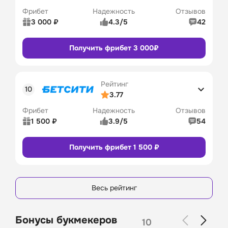
Удобство платежей
4/5
Фрибет
Надежность
Отзывов
Служба поддержки
4/5
3 000 ₽
4.3/5
42
Бонусы и акции
4/5
Рейтинг 
5/5
Получить фрибет 3 000₽
пользователей
Промокод
Бонусы
Коэффициенты
4/5
16
Линия в прематче
4/5
Рейтинг
Линия в лайве
Сайт
Приложение
3/5
3.77
Удобство платежей
4/5
Фрибет
Надежность
Отзывов
Служба поддержки
4/5
1 500 ₽
3.9/5
54
Бонусы и акции
4/5
Рейтинг 
5/5
Получить фрибет 1 500 ₽
пользователей
Промокод
Бонусы
Коэффициенты
3/5
8
Линия в прематче
3/5
Линия в лайве
Сайт
Приложение
4/5
Весь рейтинг
Удобство платежей
4/5
Служба поддержки
4/5
Бонусы букмекеров
10
Бонусы и акции
4/5