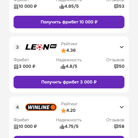
Букмекеры для ставок на киберспорт
НБА
НБА
Baltbet
Служба поддержки
5/5
10 000 ₽
4.85/5
53
Букмекеры для профессиональных игроков
Единая Лига ВТБ
Единая Лига ВТБ
24Бет
Бонусы и акции
5/5
Букмекеры для ставок на футбол
Евролига
Евролига
Рейтинг 
5/5
Получить фрибет 10 000 ₽
WNBA
WNBA
пользователей
Промокод
Бонусы
Суперлига
Суперлига
Коэффициенты
5/5
22
Теннис
Теннис
Линия в прематче
4/5
US Open 2026 ATP
ATP
Рейтинг
Линия в лайве
Сайт
Приложение
5/5
4.36
US Open 2026 WTA
WTA
Удобство платежей
4/5
Настольный теннис
Cincinnati ATP
Фрибет
Надежность
Отзывов
Служба поддержки
4/5
Cincinnati WTA
Челленджер
3 000 ₽
4.8/5
50
Бонусы и акции
5/5
Настольный теннис
Лига Про
Рейтинг 
Чемпионат мира
Setka Cup
5/5
Получить фрибет 3 000 ₽
пользователей
Промокод
Бонусы
Волейбол
Кубок мира
Коэффициенты
5/5
42
Чемпионат Европы
Лига Наций
Линия в прематче
5/5
WTT Champions Yokohama, MS
Суперлига России
Рейтинг
Линия в лайве
Сайт
Приложение
3/5
Киберспорт
WTT Champions Yokohama, WS
4.20
Europe Smash Sweden, WS
IEM Cologne
Удобство платежей
4/5
Фрибет
Надежность
Отзывов
Europe Smash Sweden, MS
The International
Служба поддержки
5/5
10 000 ₽
4.75/5
58
Волейбол
Бонусы и акции
4/5
Лига Наций
Рейтинг 