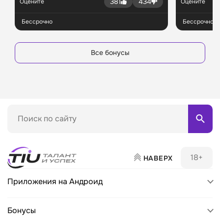
381
434
Оцените
Оцените
Бессрочно
Бессрочно
Все бонусы
Поиск по матч-центру
18+
НАВЕРХ
Приложения на Андроид
Пари
Бонусы