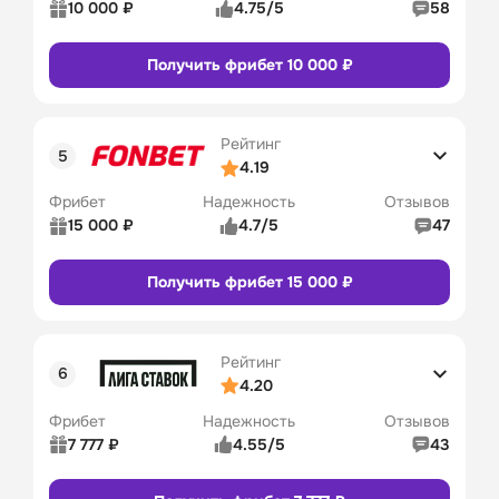
10 000 ₽
4.75/5
58
Чемпионат мира
Бонусы и акции
4/5
Суперлига России
Рейтинг 
5/5
Получить фрибет 10 000 ₽
пользователей
Чемпионат Европы
Промокод
Бонусы
Киберспорт
Коэффициенты
4/5
34
IEM Cologne
Линия в прематче
4/5
Рейтинг
The International
Линия в лайве
Сайт
Приложение
4/5
4.19
Esports World Cup Counter Strike
Удобство платежей
4/5
Фрибет
Надежность
Отзывов
Служба поддержки
4/5
15 000 ₽
4.7/5
47
Бонусы и акции
5/5
Рейтинг 
5/5
Получить фрибет 15 000 ₽
пользователей
Промокод
Бонусы
Коэффициенты
4/5
10
Линия в прематче
4/5
Рейтинг
Линия в лайве
Сайт
Приложение
4/5
4.20
Удобство платежей
4/5
Фрибет
Надежность
Отзывов
Служба поддержки
5/5
7 777 ₽
4.55/5
43
Бонусы и акции
4/5
Рейтинг 
5/5