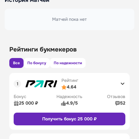
История матчей
Лига Чемпионов
Зенит
Betcity
Тенниси
Теннис
Настольный теннис
Баскетбол
Лига Европы
Спортбет
Bettery
Балтбет
Футбол
Волейбол
Теннис
24bet
Zenit
Беттери
Киберспорт
Настольный теннис
Матчей пока нет
Рейтинги
Футбол
Спортбет
Зенит
Волейбол
Прочие категории
Лучшие букмекеры
РПЛ
24bet
Киберспорт
Приложения для iOS
Футбол
Легальные букмекерские конторы
Фрибеты
Лига чемпионов
Российские букмекеры
Фрибеты без депозита
АПЛ
РПЛ
Leon
Рейтинги букмекеров
БК с мобильным приложением
Фрибет без отыгрыша
Серия А
Лига чемпионов
Zenit
Надежные букмекеры
Промокод без отыгрыша
Ла Лига
АПЛ
Лига Ставок
Все
По бонусу
По надежности
БК с гостевым демосчетом
Бонус за регистрацию без отыгрыша
Бундеслига
Серия А
Марафон
БК с большими коэффициентами
Фрибеты сегодня
Лига Европы
Ла Лига
Melbet
Рейтинг
БК с минимальными депозитами
Лучшие фрибеты
Лига конференций
Бундеслига
Pari
4.64
Букмекеры для ставок на американский футбол
Фрибет новым игрокам
Лига наций
Лига Европы
Tennisi
Бонус
Надежность
Отзывов
Букмекеры для ставок на бейсбол
Новые БК с фрибетом
Суперкубок УЕФА
Лига конференций
Fonbet
25 000 ₽
4.9/5
52
Хоккей
Хоккей
Букмекеры для ставок на гольф
Фрибет 3000
Betcity
Букмекеры для ставок на автогонки
Акции букмекерских контор при регистрации
КХЛ
КХЛ
BetBoom
Рейтинг 
5/5
Букмекеры для ставок на чемпионаты мира и Европы
Промокоды букмекеров
НХЛ
НХЛ
Bettery
Получить бонус 25 000 ₽
пользователей
Букмекеры для ставок на дартс
Бездепозитные бонусы за регистрацию
АХЛ
АХЛ
Olimpbet
Коэффициенты
5/5
Баскетбол
Баскетбол
Букмекеры для ставок на скачки
Бездепозитные бонусы букмекеров
Winline
Линия в прематче
4/5