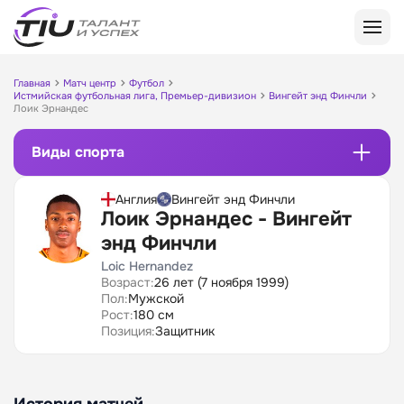
Главная
Матч центр
Футбол
Истмийская футбольная лига, Премьер-дивизион
Вингейт энд Финчли
Популярные БК
Лоик Эрнандес
Пари
По букмекеру
БетБум
Виды спорта
Леон
Pari
Приложения для Android
Винлайн
BetBoom
Англия
Вингейт энд Финчли
Фонбет
Leon
Пари
Лоик Эрнандес - Вингейт
Виды спорта
Марафон
Winline
БетБум
энд Финчли
Бетсити
Fonbet
Леон
Баскетбол
Loic Hernandez
Статьи о БК
Мелбет
Лига Ставок
Винлайн
Киберспорт
Возраст:
26 лет (7 ноября 1999)
Winline
Лига Ставок
Марафон
Фонбет
Теннис
Пол:
Мужской
База знаний
По видам спорта
Олимпбет
Бет-М
Марафон
Хоккей
Рост:
180 см
Позиция:
Защитник
Виды ставок
Тенниси
Baltbet
Бетсити
Футбол
Футбол
Футбол
По видам спорта
Основы ставок
Балтбет
Melbet
Мелбет
Хоккей
Евролига
Сервисы
Бет-М
Olimpbet
Лига Ставок
Баскетбол
Футбол
Виды спорта
Кубок России
Беттери
Tennisi
Олимпбет
Теннис
Хоккей