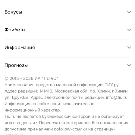
Пари
Бонусы
БетБум
Pari
Фрибеты
Леон
BetBoom
Лига Ставок
Пари
Информация
Leon
Мелбет
БетБум
Winline
Политика конфиденциальности
Прогнозы
Бетсити
Леон
Fonbet
Политика cookies
Марафон
© 2015 - 2026 ИА "TIU.RU"
Винлайн
Прогнозы на спорт
Марафон
Пользовательское соглашение
Наименование средства массовой информации: ТИУ.ру.
Фонбет
Фонбет
Футбол
Адрес редакции: 141410, Московская обл, г.о. Химки, г Химки,
Betcity
Согласие на обработку персональных данных
ул. Дружбы. Адрес электронной почты редакции: info@tiu.ru.
Винлайн
Марафон
Хоккей
Информация на сайте носит исключительно
Melbet
Контакты
информационный характер.
Бетсити
Баскетбол
Tiu.ru не является букмекерской конторой и не организует
Лига Ставок
Вакансии
игры на деньги • Перепечатка материалов без согласования
Мелбет
Теннис
допустима при наличии dofollow-ссылки на страницу-
Olimpbet
Блог