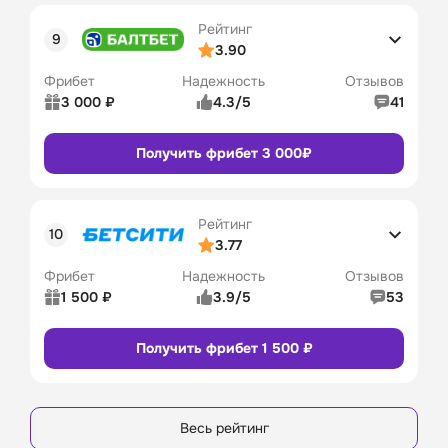
Линия в прематче
4/5
Рейтинг
Линия в лайве
Сайт
Приложение
3/5
3.90
Удобство платежей
4/5
Фрибет
Надежность
Отзывов
Служба поддержки
4/5
3 000 ₽
4.3/5
41
Бонусы и акции
4/5
Рейтинг 
5/5
Получить фрибет 3 000₽
пользователей
Промокод
Бонусы
Коэффициенты
4/5
16
Линия в прематче
4/5
Рейтинг
Линия в лайве
Сайт
Приложение
3/5
3.77
Удобство платежей
4/5
Фрибет
Надежность
Отзывов
Служба поддержки
4/5
1 500 ₽
3.9/5
53
Бонусы и акции
4/5
Рейтинг 
5/5
Получить фрибет 1 500 ₽
пользователей
Промокод
Бонусы
Коэффициенты
3/5
8
Линия в прематче
3/5
Линия в лайве
Сайт
Приложение
4/5
Весь рейтинг