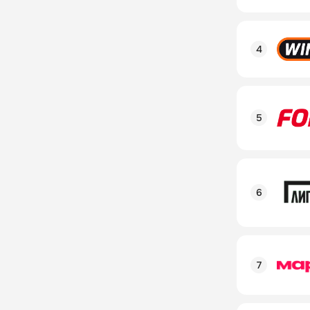
Рейтинг пол
Промокод
Линия в лай
Бонусы и ак
Рейтинг пол
Промокод
Линия в лай
Бонусы и ак
Промокод
Рейтинг пол
Линия в лай
Бонусы и ак
Промокод
Рейтинг пол
Линия в лай
Бонусы и ак
Рейтинг пол
Бонусы
17
Линия в лай