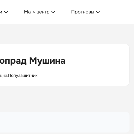
и
Матч центр
Прогнозы
Попрад Мушина
ция:
Полузащитник