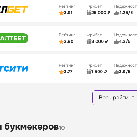
Рейтинг
Фрибет
Надежност
ции
4/5
3.91
25 000 ₽
4.25/5
ьзователей
5/5
Коэффициенты
Бонусы
ве
3/5
Удобство платежей
15
Рейтинг
Фрибет
Надежност
ции
4/5
3.90
3 000 ₽
4.3/5
ьзователей
5/5
Коэффициенты
Бонусы
ве
3/5
Удобство платежей
16
Рейтинг
Фрибет
Надежност
ции
4/5
3.77
1 500 ₽
3.9/5
Бонусы
ьзователей
5/5
Коэффициенты
8
ве
4/5
Удобство платежей
Весь рейтинг
ции
4/5
Бонусы
13
 букмекеров
10