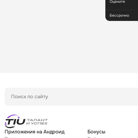
Оцените
Бессрочно
Поиск по матч-центру
Приложения на Андроид
Бонусы