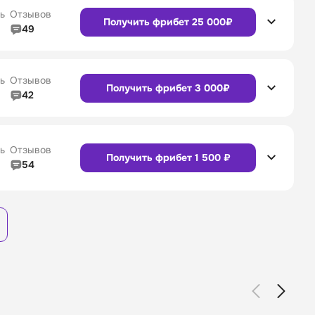
ь
Отзывов
Получить фрибет 25 000₽
49
4/5
Линия в прематче
4/5
4/5
Служба поддержки
4/5
Сайт
Приложение
ь
Отзывов
Получить фрибет 3 000₽
42
4/5
Линия в прематче
4/5
4/5
Служба поддержки
4/5
Сайт
Приложение
ь
Отзывов
Получить фрибет 1 500 ₽
54
3/5
Линия в прематче
3/5
Сайт
Приложение
4/5
Служба поддержки
4/5
Сайт
Приложение