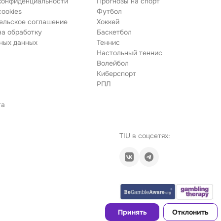
конфиденциальности
Прогнозы на спорт
ookies
Футбол
ельское соглашение
Хоккей
на обработку
Баскетбол
ных данных
Теннис
Настольный теннис
Волейбол
Киберспорт
РПЛ
та
TIU в соцсетях:
Принять
Отклонить