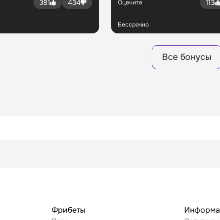
381
434
113
Оцените
Бессрочно
Все бонусы
Фрибеты
Информа