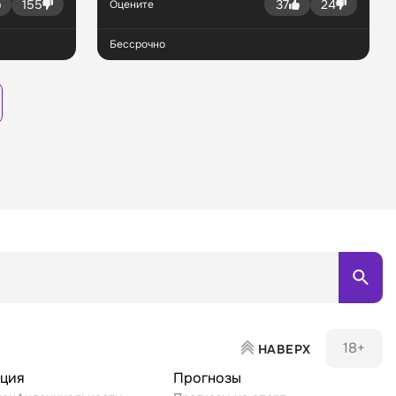
155
37
24
Оцените
Бессрочно
18+
НАВЕРХ
ция
Прогнозы