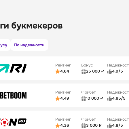
ги букмекеров
нусу
По надежности
Рейтинг
Бонус
Надежност
4.64
25 000 ₽
4.9/5
ьзователей
5/5
Коэффициенты
ве
5/5
Удобство платежей
Рейтинг
Фрибет
Надежност
ции
5/5
4.49
10 000 ₽
4.85/5
ьзователей
5/5
Коэффициенты
Бонусы
ве
5/5
Удобство платежей
22
Рейтинг
Фрибет
Надежност
ции
5/5
4.36
3 000 ₽
4.8/5