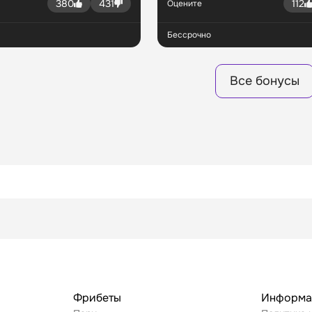
380
431
112
Оцените
Бессрочно
Все бонусы
Фрибеты
Информа