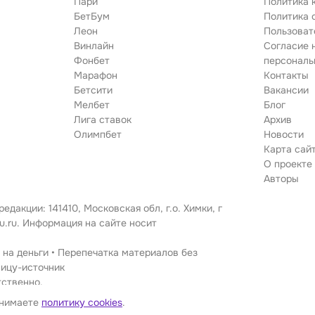
Пари
Политика 
БетБум
Политика c
Леон
Пользоват
Винлайн
Согласие 
Фонбет
персональ
Марафон
Контакты
Бетсити
Вакансии
Мелбет
Блог
Лига ставок
Архив
Олимпбет
Новости
Карта сай
О проекте
Авторы
акции: 141410, Московская обл, г.о. Химки, г
u.ru. Информация на сайте носит
ы на деньги • Перепечатка материалов без
ницу-источник
тственно.
ринимаете
политику cookies
.