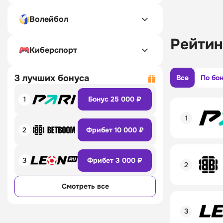
Волейбол
Рейтин
Киберспорт
3 лучших бонуса
Все
По бо
1
Бонус 25 000 ₽
2
Фрибет 10 000 ₽
Рейтинг пол
Линия в лай
3
Фрибет 3 000 ₽
Бонусы и ак
Рейтинг пол
Промокод
Смотреть все
Линия в лай
Бонусы и ак