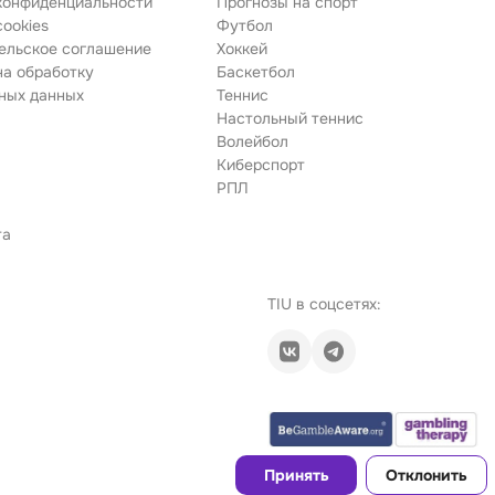
конфиденциальности
Прогнозы на спорт
ookies
Футбол
ельское соглашение
Хоккей
на обработку
Баскетбол
ных данных
Теннис
Настольный теннис
Волейбол
Киберспорт
РПЛ
та
TIU в соцсетях:
Принять
Отклонить