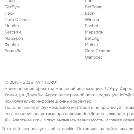
Пари
Pari
БетБум
BetBoom
Леон
Leon
Лига Ставок
Winline
Мелбет
Fonbet
Бетсити
Марафон
Марафон
Betcity
Фонбет
Melbet
Винлайн
Лига Ставок
Olimpbet
© 2015 - 2026 ИА "TIU.RU"
Наименование средства массовой информации: ТИУ.ру. Адрес ред
Химки, ул. Дружбы. Адрес электронной почты редакции: info@ti
исключительно информационный характер.
Tiu.ru не является букмекерской конторой и не организует игр
согласования допустима при наличии dofollow-ссылки на стра
18+ Азартные игры могут вызывать зависимость. Играйте отве
Этот сайт использует файлы cookie. Оставаясь на сайте, вы п