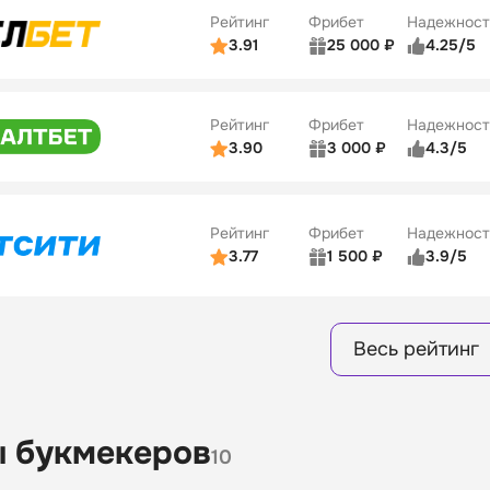
Рейтинг
Фрибет
Надежност
ции
4/5
3.91
25 000 ₽
4.25/5
ьзователей
5/5
Коэффициенты
Бонусы
ве
3/5
Удобство платежей
15
Рейтинг
Фрибет
Надежност
ции
4/5
3.90
3 000 ₽
4.3/5
ьзователей
5/5
Коэффициенты
Бонусы
ве
3/5
Удобство платежей
16
Рейтинг
Фрибет
Надежност
ции
4/5
3.77
1 500 ₽
3.9/5
Бонусы
ьзователей
5/5
Коэффициенты
8
ве
4/5
Удобство платежей
Весь рейтинг
ции
4/5
Бонусы
13
 букмекеров
10