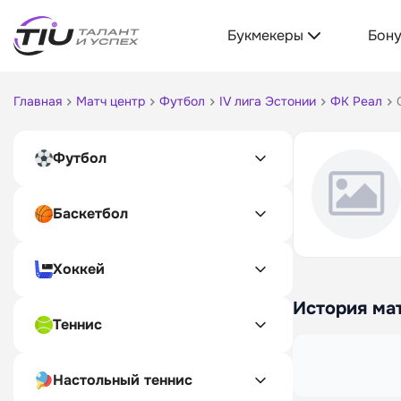
Букмекеры
Бон
Главная
Матч центр
Футбол
IV лига Эстонии
ФК Реал
Футбол
Баскетбол
Хоккей
История ма
Теннис
Настольный теннис