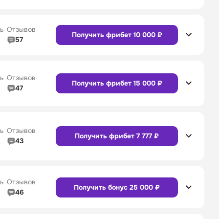
5/5
Линия в прематче
5/5
4/5
Служба поддержки
5/5
Сайт
Приложение
ь
Отзывов
Получить фрибет 10 000 ₽
57
4/5
Линия в прематче
4/5
4/5
Служба поддержки
4/5
Сайт
Приложение
ь
Отзывов
Получить фрибет 15 000 ₽
47
4/5
Линия в прематче
4/5
Сайт
Приложение
4/5
Служба поддержки
5/5
ь
Отзывов
Получить фрибет 7 777 ₽
43
4/5
Линия в прематче
4/5
Сайт
Приложение
4/5
Служба поддержки
4/5
ь
Отзывов
Получить бонус 25 000 ₽
46
4/5
Линия в прематче
4/5
Сайт
Приложение
4/5
Служба поддержки
4/5