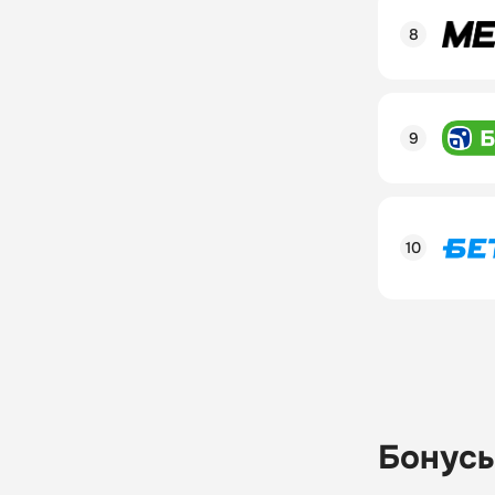
Бонусы и ак
Рейтинг пол
Промокод
Линия в лай
Бонусы и ак
Рейтинг пол
Промокод
Линия в лай
Бонусы и ак
Промокод
Рейтинг пол
Линия в лай
Бонусы и ак
Промокод
Бонусы