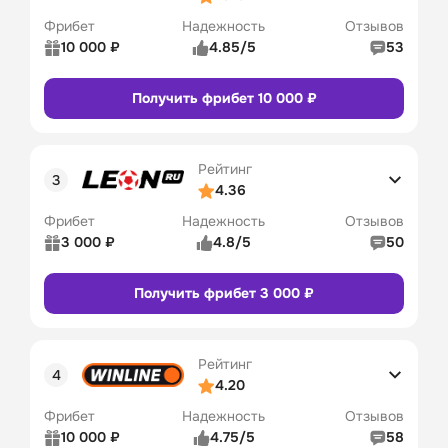
Букмекеры для ставок на киберспорт
НБА
НБА
Baltbet
Удобство платежей
4/5
Букмекеры для профессиональных игроков
Единая Лига ВТБ
Единая Лига ВТБ
24Бет
Фрибет
Надежность
Отзывов
Служба поддержки
5/5
10 000 ₽
4.85/5
53
Букмекеры для ставок на футбол
Евролига
Евролига
Бонусы и акции
5/5
WNBA
WNBA
Рейтинг 
5/5
Суперлига
Суперлига
Получить фрибет 10 000 ₽
пользователей
Промокод
Бонусы
Теннис
Теннис
Коэффициенты
5/5
22
US Open 2026 ATP
ATP
Линия в прематче
4/5
US Open 2026 WTA
WTA
Рейтинг
Линия в лайве
Сайт
Приложение
5/5
Настольный теннис
Cincinnati ATP
4.36
Удобство платежей
4/5
Cincinnati WTA
Челленджер
Фрибет
Надежность
Отзывов
Служба поддержки
4/5
Настольный теннис
Лига Про
3 000 ₽
4.8/5
50
Бонусы и акции
5/5
Чемпионат мира
Setka Cup
Рейтинг 
Волейбол
Кубок мира
5/5
Получить фрибет 3 000 ₽
пользователей
Промокод
Бонусы
Чемпионат Европы
Лига Наций
Коэффициенты
5/5
WTT Champions Yokohama, MS
Суперлига России
42
Киберспорт
Линия в прематче
5/5
WTT Champions Yokohama, WS
Рейтинг
Europe Smash Sweden, WS
IEM Cologne
Линия в лайве
Сайт
Приложение
3/5
4.20
Europe Smash Sweden, MS
The International
Удобство платежей
4/5
Волейбол
Фрибет
Надежность
Отзывов
Служба поддержки
5/5
10 000 ₽
4.75/5
58
Лига Наций