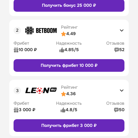
5/5
Получить бонус 25 000 ₽
пользователей
Коэффициенты
5/5
Линия в прематче
4/5
Рейтинг
Линия в лайве
5/5
4.49
Удобство платежей
4/5
Фрибет
Надежность
Отзывов
Служба поддержки
5/5
10 000 ₽
4.85/5
52
Бонусы и акции
5/5
Рейтинг 
5/5
Получить фрибет 10 000 ₽
пользователей
Промокод
Бонусы
Коэффициенты
5/5
22
Линия в прематче
4/5
Рейтинг
Линия в лайве
Сайт
Приложение
5/5
4.36
Удобство платежей
4/5
Фрибет
Надежность
Отзывов
Служба поддержки
4/5
3 000 ₽
4.8/5
50
Бонусы и акции
5/5
Рейтинг 
5/5
Получить фрибет 3 000 ₽
пользователей
Промокод
Бонусы
Коэффициенты
5/5
42