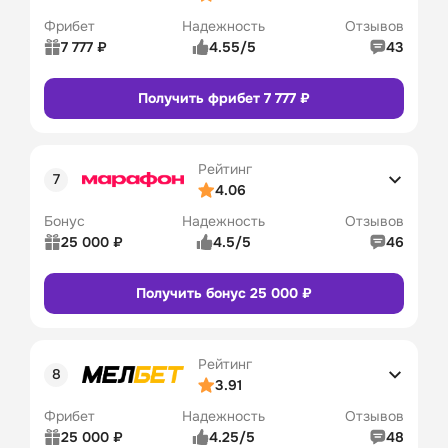
Удобство платежей
4/5
Фрибет
Надежность
Отзывов
Служба поддержки
5/5
7 777 ₽
4.55/5
43
Бонусы и акции
4/5
Рейтинг 
5/5
Получить фрибет 7 777 ₽
пользователей
Промокод
Бонусы
Коэффициенты
4/5
10
Линия в прематче
4/5
Рейтинг
Сайт
Приложение
Линия в лайве
4/5
4.06
Удобство платежей
4/5
Бонус
Надежность
Отзывов
Служба поддержки
4/5
25 000 ₽
4.5/5
46
Бонусы и акции
5/5
Рейтинг 
5/5
Получить бонус 25 000 ₽
пользователей
Бонусы
17
Коэффициенты
4/5
Сайт
Приложение
Линия в прематче
4/5
Рейтинг
Линия в лайве
4/5
3.91
Удобство платежей
4/5
Фрибет
Надежность
Отзывов
Служба поддержки
4/5
25 000 ₽
4.25/5
48