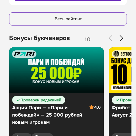
Коэффициенты
3/5
8
Линия в прематче
3/5
Линия в лайве
Сайт
Приложение
4/5
Весь рейтинг
Удобство платежей
4/5
Служба поддержки
4/5
Бонусы букмекеров
10
Бонусы и акции
4/5
Промокод
Бонусы
13
Сайт
Приложение
Проверен редакцией
Провере
Акция Пари — «Пари и
4.6
Фрибет Б
побеждай» — 25 000 рублей
Август 20
новым игрокам