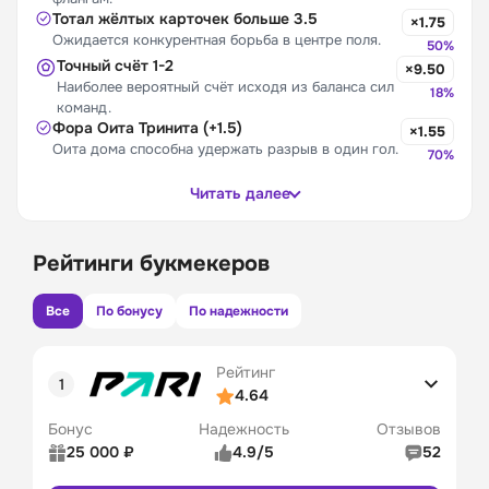
Тотал жёлтых карточек больше 3.5
×1.75
Ожидается конкурентная борьба в центре поля.
50%
Точный счёт 1-2
×9.50
Наиболее вероятный счёт исходя из баланса сил
18%
команд.
Фора Оита Тринита (+1.5)
×1.55
Оита дома способна удержать разрыв в один гол.
70%
Читать далее
Рейтинги букмекеров
Все
По бонусу
По надежности
Рейтинг
4.64
Бонус
Надежность
Отзывов
25 000 ₽
4.9/5
52
Рейтинг 