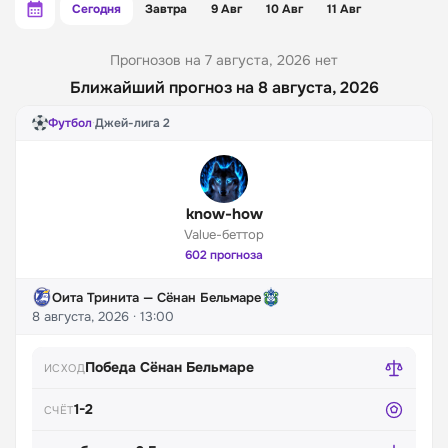
Сегодня
Завтра
9 Авг
10 Авг
11 Авг
Чемпионат мира
Суперлига России
Прогнозов на 7 августа, 2026 нет
Чемпионат Европы
Киберспорт
Ближайший прогноз на 8 августа, 2026
IEM Cologne
Футбол
·
Джей-лига 2
The International
Esports World Cup Counter Strike
know-how
Value-беттор
602 прогноза
Оита Тринита — Сёнан Бельмаре
8 августа, 2026 · 13:00
Победа Сёнан Бельмаре
ИСХОД
1-2
СЧЁТ