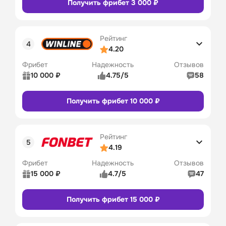
Получить фрибет 3 000 ₽
пользователей
Промокод
Бонусы
Коэффициенты
5/5
42
Линия в прематче
5/5
Рейтинг
Линия в лайве
Сайт
Приложение
3/5
4.20
Удобство платежей
4/5
Фрибет
Надежность
Отзывов
Служба поддержки
5/5
10 000 ₽
4.75/5
58
Бонусы и акции
4/5
Рейтинг 
5/5
Получить фрибет 10 000 ₽
пользователей
Промокод
Бонусы
Коэффициенты
4/5
34
Линия в прематче
4/5
Рейтинг
Линия в лайве
Сайт
Приложение
4/5
4.19
Удобство платежей
4/5
Фрибет
Надежность
Отзывов
Служба поддержки
4/5
15 000 ₽
4.7/5
47
Бонусы и акции
5/5
Рейтинг 
5/5
Получить фрибет 15 000 ₽
пользователей
Промокод
Бонусы
Коэффициенты
4/5
10