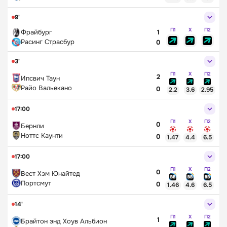
9'
П1
X
П2
1
Фрайбург
Расинг Страсбур
0
3'
П1
X
П2
2
Ипсвич Таун
Райо Вальекано
0
2.2
3.6
2.95
17:00
П1
X
П2
0
Бернли
Ноттс Каунти
0
1.47
4.4
6.5
17:00
П1
X
П2
0
Вест Хэм Юнайтед
Портсмут
0
1.46
4.6
6.5
14'
П1
X
П2
1
Брайтон энд Хоув Альбион