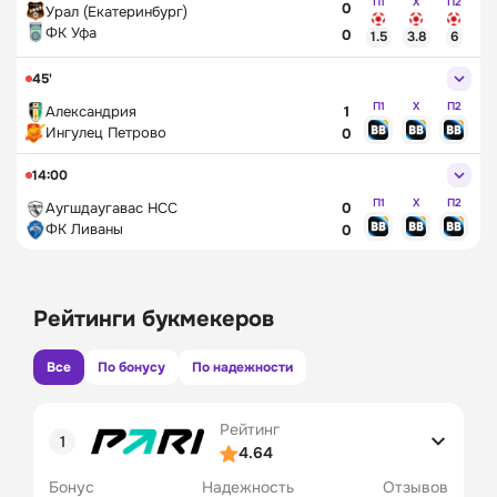
П1
X
П2
0
Урал (Екатеринбург)
ФК Уфа
0
1.5
3.8
6
45'
П1
X
П2
1
Александрия
Ингулец Петрово
0
14:00
П1
X
П2
0
Аугшдаугавас НСС
ФК Ливаны
0
Рейтинги букмекеров
Все
По бонусу
По надежности
Рейтинг
4.64
Бонус
Надежность
Отзывов