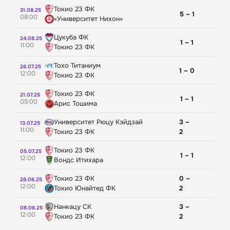
Чемпионат мира
Токио 23 ФК
31.08.25
5 – 1
08:00
«Университет Нихон»
Суперлига России
Чемпионат Европы
Цукуба ФК
24.08.25
Киберспорт
1 – 1
11:00
Токио 23 ФК
IEM Cologne
Тохо Титаниум
The International
26.07.25
1 – 0
12:00
Токио 23 ФК
Esports World Cup Counter Strike
Токио 23 ФК
21.07.25
1 – 1
05:00
Арис Тошима
Университет Рюцу Кэйдзай
3 –
13.07.25
11:00
Токио 23 ФК
2
Токио 23 ФК
05.07.25
1 – 1
12:00
Вондс Итихара
Токио 23 ФК
0 –
28.06.25
12:00
Токио Юнайтед ФК
2
Нанкацу СК
3 –
08.06.25
12:00
Токио 23 ФК
2