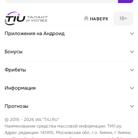
Поиск по матч-центру
18+
НАВЕРХ
Приложения на Андроид
Пари
Бонусы
БетБум
Pari
Фрибеты
Леон
BetBoom
Лига Ставок
Пари
Информация
Leon
Мелбет
БетБум
Winline
Политика конфиденциальности
Прогнозы
Бетсити
Леон
Fonbet
Политика cookies
Марафон
© 2015 - 2026 ИА "TIU.RU"
Винлайн
Прогнозы на спорт
Марафон
Пользовательское соглашение
Наименование средства массовой информации: ТИУ.ру.
Фонбет
Фонбет
Футбол
Адрес редакции: 141410, Московская обл, г.о. Химки, г Химки,
Betcity
Согласие на обработку персональных данных