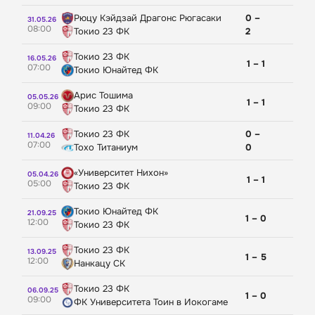
Букмекеры для ставок на киберспорт
НБА
НБА
Baltbet
Букмекеры для профессиональных игроков
Единая Лига ВТБ
Единая Лига ВТБ
24Бет
Рюцу Кэйдзай Драгонс Рюгасаки
0 –
31.05.26
08:00
Токио 23 ФК
2
Букмекеры для ставок на футбол
Евролига
Евролига
WNBA
WNBA
Токио 23 ФК
16.05.26
1 – 1
Суперлига
Суперлига
07:00
Токио Юнайтед ФК
Теннис
Теннис
Арис Тошима
05.05.26
US Open 2026 ATP
ATP
1 – 1
09:00
Токио 23 ФК
US Open 2026 WTA
WTA
Настольный теннис
Cincinnati ATP
Токио 23 ФК
0 –
11.04.26
07:00
Cincinnati WTA
Челленджер
Тохо Титаниум
0
Настольный теннис
Лига Про
«Университет Нихон»
05.04.26
1 – 1
Чемпионат мира
Setka Cup
05:00
Токио 23 ФК
Волейбол
Кубок мира
Токио Юнайтед ФК
Чемпионат Европы
Лига Наций
21.09.25
1 – 0
12:00
Токио 23 ФК
WTT Champions Yokohama, MS
Суперлига России
Киберспорт
WTT Champions Yokohama, WS
Токио 23 ФК
13.09.25
1 – 5
Europe Smash Sweden, WS
IEM Cologne
12:00
Нанкацу СК
Europe Smash Sweden, MS
The International
Токио 23 ФК
06.09.25
Волейбол
1 – 0
09:00
ФК Университета Тоин в Иокогаме
Лига Наций