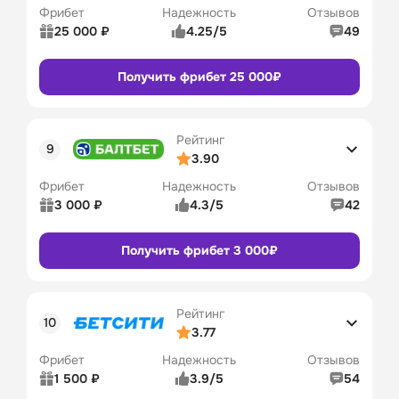
Фрибет
Надежность
Отзывов
Служба поддержки
4/5
25 000 ₽
4.25/5
49
Бонусы и акции
4/5
Рейтинг 
5/5
Получить фрибет 25 000₽
пользователей
Промокод
Бонусы
Коэффициенты
4/5
15
Линия в прематче
4/5
Рейтинг
Линия в лайве
Сайт
Приложение
3/5
3.90
Удобство платежей
4/5
Фрибет
Надежность
Отзывов
Служба поддержки
4/5
3 000 ₽
4.3/5
42
Бонусы и акции
4/5
Рейтинг 
5/5
Получить фрибет 3 000₽
пользователей
Промокод
Бонусы
Коэффициенты
4/5
16
Линия в прематче
4/5
Рейтинг
Линия в лайве
Сайт
Приложение
3/5
3.77
Удобство платежей
4/5
Фрибет
Надежность
Отзывов
Служба поддержки
4/5
1 500 ₽
3.9/5
54
Бонусы и акции
4/5