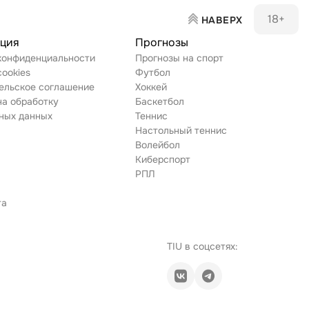
18+
НАВЕРХ
ция
Прогнозы
конфиденциальности
Прогнозы на спорт
ookies
Футбол
ельское соглашение
Хоккей
на обработку
Баскетбол
ных данных
Теннис
Настольный теннис
Волейбол
Киберспорт
РПЛ
та
TIU в соцсетях: