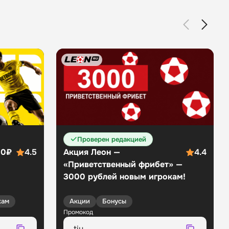
Сайт
Приложение
Проверен редакцией
00₽
4.5
Акция Леон —
4.4
«Приветственный фрибет» —
3000 рублей новым игрокам!
кам
Акции
Бонусы
Промокод