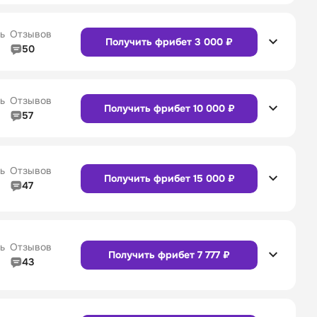
4/5
Служба поддержки
4/5
Сайт
Приложение
ь
Отзывов
Получить фрибет 3 000 ₽
50
5/5
Линия в прематче
5/5
4/5
Служба поддержки
5/5
Сайт
Приложение
ь
Отзывов
Получить фрибет 10 000 ₽
57
4/5
Линия в прематче
4/5
4/5
Служба поддержки
4/5
Сайт
Приложение
ь
Отзывов
Получить фрибет 15 000 ₽
47
4/5
Линия в прематче
4/5
Сайт
Приложение
4/5
Служба поддержки
5/5
ь
Отзывов
Получить фрибет 7 777 ₽
43
4/5
Линия в прематче
4/5
Сайт
Приложение
4/5
Служба поддержки
4/5