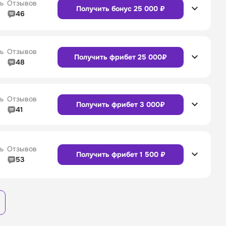
ь
Отзывов
Получить бонус 25 000 ₽
46
4/5
Линия в прематче
4/5
Сайт
Приложение
4/5
Служба поддержки
4/5
ь
Отзывов
Получить фрибет 25 000₽
48
4/5
Линия в прематче
4/5
4/5
Служба поддержки
4/5
Сайт
Приложение
ь
Отзывов
Получить фрибет 3 000₽
41
4/5
Линия в прематче
4/5
4/5
Служба поддержки
4/5
Сайт
Приложение
ь
Отзывов
Получить фрибет 1 500 ₽
53
3/5
Линия в прематче
3/5
Сайт
Приложение
4/5
Служба поддержки
4/5