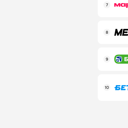
Бонусы и ак
Рейтинг пол
Бонусы
17
Линия в лай
Бонусы и ак
Рейтинг пол
Промокод
Линия в лай
Бонусы и ак
Рейтинг пол
Промокод
Линия в лай
Бонусы и ак
Промокод
Рейтинг пол
Линия в лай
Бонусы и ак
Промокод