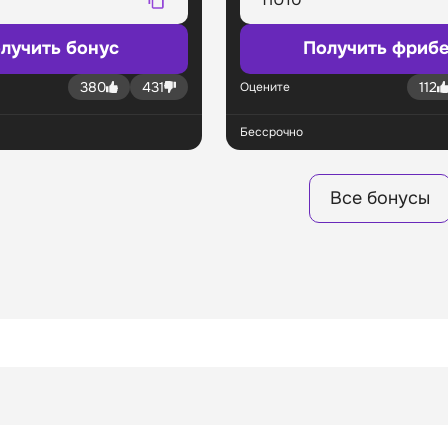
лучить бонус
Получить фрибе
380
431
112
Оцените
Бессрочно
Все бонусы