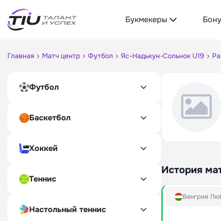
Букмекеры
Бон
Главная
Матч центр
Футбол
Яс-Надькун-Сольнок U19
Ра
Футбол
Баскетбол
Хоккей
История ма
Теннис
Венгрия Лю
Настольный теннис