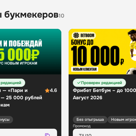
13
 букмекеров
10
 редакцией
Проверен редакцией
 — «Пари и
4.6
Фрибет Бетбум – до 100
 — 25 000 рублей
Август 2026
окам
нусы
Без отыгрыша
Новым игро
Промокод