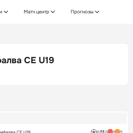
и
Матч центр
Прогнозы
алва СЕ U19
цифалва СЕ U19
0
0
0
0