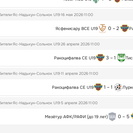
бители
Яс-Надькун-Сольнок U19
16 мая 2026
11:00
0 – 2
Ясфенисару ВСЕ U19
Р
бители
Яс-Надькун-Сольнок U19
26 апреля 2026
11:00
3 – 1
Ракоцифалва СЕ U19
Тис
бители
Яс-Надькун-Сольнок U19
11 апреля 2026
11:00
1 – 1
Ракоцифалва СЕ U19
Лурк
бители
Яс-Надькун-Сольнок U19
5 апреля 2026
11:00
0 – 5
Мезётур АФК/РАФИ (до 19 лет)