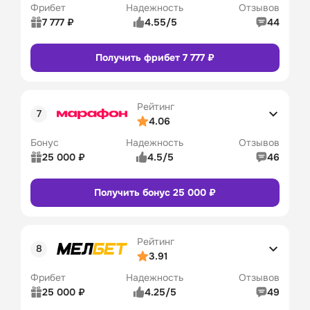
Фрибет
Надежность
Отзывов
Служба поддержки
5/5
7 777 ₽
4.55/5
44
Бонусы и акции
4/5
Рейтинг 
5/5
Получить фрибет 7 777 ₽
пользователей
Промокод
Бонусы
Коэффициенты
4/5
10
Линия в прематче
4/5
Рейтинг
Сайт
Приложение
Линия в лайве
4/5
4.06
Удобство платежей
4/5
Бонус
Надежность
Отзывов
Служба поддержки
4/5
25 000 ₽
4.5/5
46
Бонусы и акции
5/5
Рейтинг 
5/5
Получить бонус 25 000 ₽
пользователей
Бонусы
17
Коэффициенты
4/5
Сайт
Приложение
Линия в прематче
4/5
Рейтинг
Линия в лайве
4/5
3.91
Удобство платежей
4/5
Фрибет
Надежность
Отзывов
Служба поддержки
4/5
25 000 ₽
4.25/5
49
Бонусы и акции
4/5