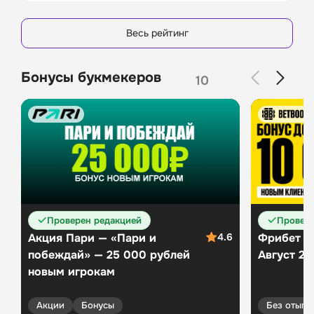
8
Линия в прематче
3/5
Линия в лайве
Сайт
Приложение
4/5
Весь рейтинг
Удобство платежей
4/5
Служба поддержки
4/5
Бонусы букмекеров
10
Бонусы и акции
4/5
Промокод
Бонусы
13
Сайт
Приложение
Проверен редакцией
Провере
Акция Пари — «Пари и
4.6
Фрибет Б
побеждай» — 25 000 рублей
Август 20
новым игрокам
Акции
Бонусы
Без отыгр