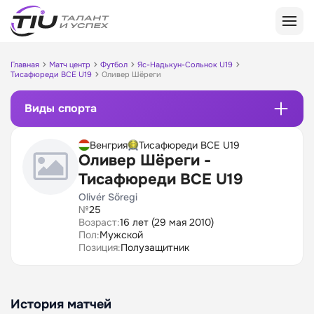
Главная
Матч центр
Футбол
Яс-Надькун-Сольнок U19
Тисафюреди ВСЕ U19
Оливер Шёреги
Популярные БК
Пари
Виды спорта
По букмекеру
БетБум
Леон
Pari
Приложения для Android
Венгрия
Тисафюреди ВСЕ U19
Винлайн
BetBoom
Оливер Шёреги -
Фонбет
Leon
Пари
Тисафюреди ВСЕ U19
Виды спорта
Марафон
Winline
БетБум
Бетсити
Fonbet
Леон
Баскетбол
Olivér Sőregi
Статьи о БК
№
25
Мелбет
Лига Ставок
Винлайн
Киберспорт
Возраст:
16 лет (29 мая 2010)
Winline
Лига Ставок
Марафон
Фонбет
Теннис
Пол:
Мужской
База знаний
По видам спорта
Олимпбет
Бет-М
Марафон
Хоккей
Позиция:
Полузащитник
Виды ставок
Тенниси
Baltbet
Бетсити
Футбол
Футбол
Футбол
По видам спорта
Основы ставок
Балтбет
Melbet
Мелбет
Хоккей
Евролига
Сервисы
Бет-М
Olimpbet
Лига Ставок
Баскетбол
Футбол
История матчей
Виды спорта
Кубок России
Беттери
Tennisi
Олимпбет
Теннис
Хоккей