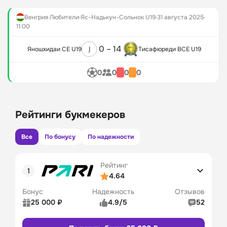
Лига Чемпионов
Зенит
Betcity
Тенниси
Теннис
Настольный теннис
Баскетбол
Венгрия Любители
Яс-Надькун-Сольнок U19
31 августа 2025
Лига Европы
Спортбет
Bettery
Балтбет
Футбол
Волейбол
Теннис
11:00
24bet
Zenit
Беттери
Киберспорт
Настольный теннис
Рейтинги
Футбол
Спортбет
Зенит
Волейбол
0 – 14
Яношхидаи СЕ U19
Тисафюреди ВСЕ U19
Прочие категории
Лучшие букмекеры
РПЛ
24bet
Киберспорт
Приложения для iOS
Футбол
Легальные букмекерские конторы
Фрибеты
Лига чемпионов
0
0
0
0
Российские букмекеры
Фрибеты без депозита
АПЛ
РПЛ
Leon
БК с мобильным приложением
Фрибет без отыгрыша
Серия А
Лига чемпионов
Zenit
Надежные букмекеры
Промокод без отыгрыша
Ла Лига
АПЛ
Лига Ставок
БК с гостевым демосчетом
Бонус за регистрацию без отыгрыша
Бундеслига
Серия А
Марафон
Рейтинги букмекеров
БК с большими коэффициентами
Фрибеты сегодня
Лига Европы
Ла Лига
Melbet
БК с минимальными депозитами
Лучшие фрибеты
Лига конференций
Бундеслига
Pari
Все
По бонусу
По надежности
Букмекеры для ставок на американский футбол
Фрибет новым игрокам
Лига наций
Лига Европы
Tennisi
Букмекеры для ставок на бейсбол
Новые БК с фрибетом
Суперкубок УЕФА
Лига конференций
Fonbet
Рейтинг
Хоккей
Хоккей
Букмекеры для ставок на гольф
Фрибет 3000
Betcity
4.64
Букмекеры для ставок на автогонки
Акции букмекерских контор при регистрации
КХЛ
КХЛ
BetBoom
Бонус
Надежность
Отзывов
Букмекеры для ставок на чемпионаты мира и Европы
Промокоды букмекеров
НХЛ
НХЛ
Bettery
25 000 ₽
4.9/5
52
Букмекеры для ставок на дартс
Бездепозитные бонусы за регистрацию
АХЛ
АХЛ
Olimpbet
Баскетбол
Баскетбол
Букмекеры для ставок на скачки
Бездепозитные бонусы букмекеров
Winline
Рейтинг 
5/5