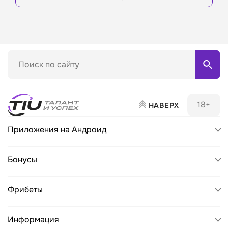
Поиск по матч-центру
18+
НАВЕРХ
Приложения на Андроид
Пари
Бонусы
БетБум
Pari
Фрибеты
Леон
BetBoom
Лига Ставок
Пари
Информация
Leon