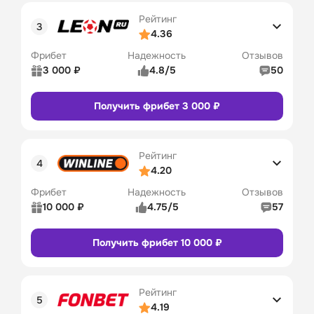
Линия в прематче
4/5
Рейтинг
Линия в лайве
Сайт
Приложение
5/5
4.36
Удобство платежей
4/5
Фрибет
Надежность
Отзывов
Служба поддержки
4/5
3 000 ₽
4.8/5
50
Бонусы и акции
5/5
Рейтинг 
5/5
Получить фрибет 3 000 ₽
пользователей
Промокод
Бонусы
Коэффициенты
5/5
42
Линия в прематче
5/5
Рейтинг
Линия в лайве
Сайт
Приложение
3/5
4.20
Удобство платежей
4/5
Фрибет
Надежность
Отзывов
Служба поддержки
5/5
10 000 ₽
4.75/5
57
Бонусы и акции
4/5
Рейтинг 
5/5
Получить фрибет 10 000 ₽
пользователей
Промокод
Бонусы
Коэффициенты
4/5
34
Линия в прематче
4/5
Рейтинг
Линия в лайве
Сайт
Приложение
4/5
4.19