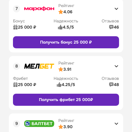
Линия в прематче
4/5
Рейтинг
Сайт
Приложение
Линия в лайве
4/5
4.06
Удобство платежей
4/5
Бонус
Надежность
Отзывов
Служба поддержки
4/5
25 000 ₽
4.5/5
46
Бонусы и акции
5/5
Рейтинг 
5/5
Получить бонус 25 000 ₽
пользователей
Бонусы
17
Коэффициенты
4/5
Сайт
Приложение
Линия в прематче
4/5
Рейтинг
Линия в лайве
4/5
3.91
Удобство платежей
4/5
Фрибет
Надежность
Отзывов
Служба поддержки
4/5
25 000 ₽
4.25/5
48
Бонусы и акции
4/5
Рейтинг 
5/5
Получить фрибет 25 000₽
пользователей
Промокод
Бонусы
Коэффициенты
4/5
15
Линия в прематче
4/5
Рейтинг
Линия в лайве
Сайт
Приложение
3/5
3.90
Удобство платежей
4/5