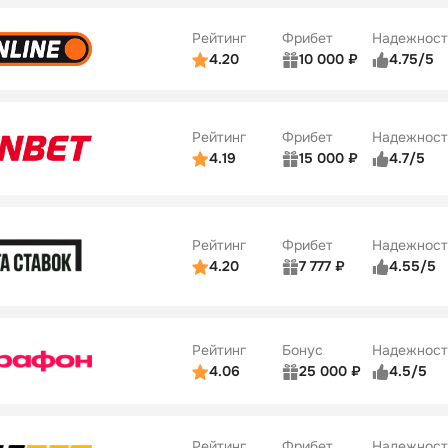
ве
3/5
Удобство платежей
42
Рейтинг
Фрибет
Надежност
ции
4/5
4.20
10 000 ₽
4.75/5
ьзователей
5/5
Коэффициенты
Бонусы
ве
4/5
Удобство платежей
34
Рейтинг
Фрибет
Надежност
ции
5/5
4.19
15 000 ₽
4.7/5
Бонусы
ьзователей
5/5
Коэффициенты
10
ве
4/5
Удобство платежей
Рейтинг
Фрибет
Надежност
ции
4/5
4.20
7 777 ₽
4.55/5
Бонусы
ьзователей
5/5
Коэффициенты
10
ве
4/5
Удобство платежей
Рейтинг
Бонус
Надежност
ции
5/5
4.06
25 000 ₽
4.5/5
ьзователей
5/5
Коэффициенты
ве
4/5
Удобство платежей
Рейтинг
Фрибет
Надежност