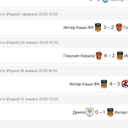
га (Индия)
1 февраля 2025
16:30
3 – 2
Интер Каши ФК
Го
га (Индия)
24 января 2025
16:30
6 – 2
Гокулам Керала
И
га (Индия)
18 января 2025
16:30
4 – 3
Интер Каши ФК
га (Индия)
10 января 2025
13:00
0 – 1
Демпо
Интер