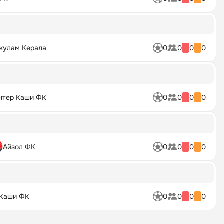
кулам Керала
0
0
0
0
нтер Каши ФК
0
0
0
0
Айзол ФК
0
0
0
0
 Каши ФК
0
0
0
0