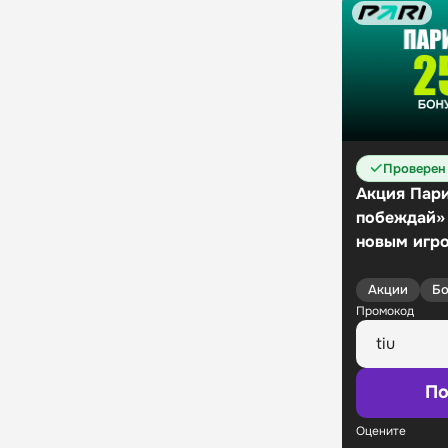
Проверен
Акция Пари
побеждай»
новым игр
Акции
Бо
Промокод
По
Оцените