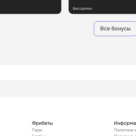
Бессрочно
Все бонусы
Фрибеты
Информа
Пари
Политика 