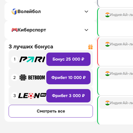
Волейбол
Индия
Ай-ли
Киберспорт
Индия
Ай-ли
3 лучших бонуса
1
Бонус 25 000 ₽
Индия
Ай-ли
2
Фрибет 10 000 ₽
3
Фрибет 3 000 ₽
Индия
Ай-ли
Смотреть все