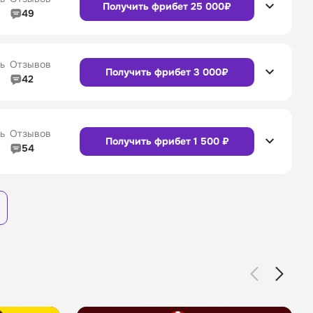
Получить фрибет 25 000₽
49
4/5
Линия в прематче
4/5
4/5
Служба поддержки
4/5
Сайт
Приложение
ь
Отзывов
Получить фрибет 3 000₽
42
4/5
Линия в прематче
4/5
4/5
Служба поддержки
4/5
Сайт
Приложение
ь
Отзывов
Получить фрибет 1 500 ₽
54
3/5
Линия в прематче
3/5
Сайт
Приложение
4/5
Служба поддержки
4/5
Сайт
Приложение