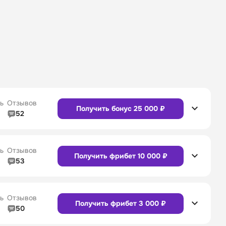
ь
Отзывов
Получить бонус 25 000 ₽
52
5/5
Линия в прематче
4/5
4/5
Служба поддержки
5/5
ь
Отзывов
Получить фрибет 10 000 ₽
53
5/5
Линия в прематче
4/5
4/5
Служба поддержки
4/5
Сайт
Приложение
ь
Отзывов
Получить фрибет 3 000 ₽
50
5/5
Линия в прематче
5/5