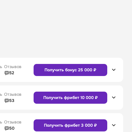
ь
Отзывов
Получить бонус 25 000 ₽
52
5/5
Линия в прематче
4/5
4/5
Служба поддержки
5/5
ь
Отзывов
Получить фрибет 10 000 ₽
53
5/5
Линия в прематче
4/5
4/5
Служба поддержки
4/5
Сайт
Приложение
ь
Отзывов
Получить фрибет 3 000 ₽
50