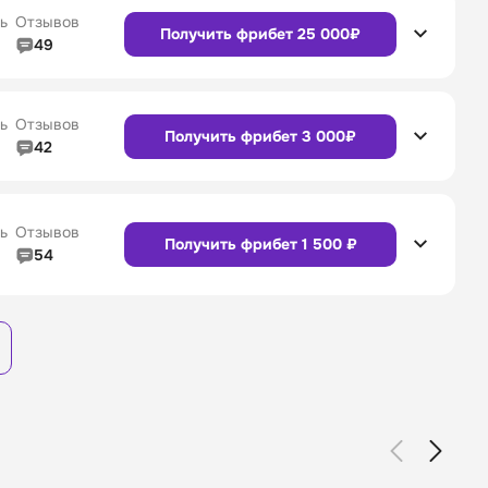
ь
Отзывов
Получить фрибет 25 000₽
49
4/5
Линия в прематче
4/5
4/5
Служба поддержки
4/5
Сайт
Приложение
ь
Отзывов
Получить фрибет 3 000₽
42
4/5
Линия в прематче
4/5
4/5
Служба поддержки
4/5
Сайт
Приложение
ь
Отзывов
Получить фрибет 1 500 ₽
54
3/5
Линия в прематче
3/5
Сайт
Приложение
4/5
Служба поддержки
4/5
Сайт
Приложение