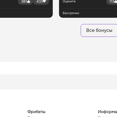
381
433
113
Оцените
Бессрочно
Все бонусы
Фрибеты
Информа