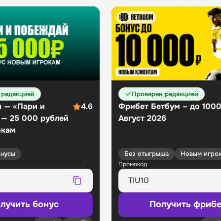
 редакцией
Проверен редакцией
 — «Пари и
4.6
Фрибет Бетбум – до 100
 — 25 000 рублей
Август 2026
окам
нусы
Без отыгрыша
Новым игро
Промокод
лучить бонус
Получить фрибе