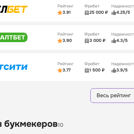
Рейтинг
Фрибет
Надежност
ции
4/5
3.91
25 000 ₽
4.25/5
ьзователей
5/5
Коэффициенты
Бонусы
ве
3/5
Удобство платежей
15
Рейтинг
Фрибет
Надежност
ции
4/5
3.90
3 000 ₽
4.3/5
ьзователей
5/5
Коэффициенты
Бонусы
ве
3/5
Удобство платежей
16
Рейтинг
Фрибет
Надежност
ции
4/5
3.77
1 500 ₽
3.9/5
Бонусы
ьзователей
5/5
Коэффициенты
8
ве
4/5
Удобство платежей
Весь рейтинг
ции
4/5
Бонусы
13
 букмекеров
10