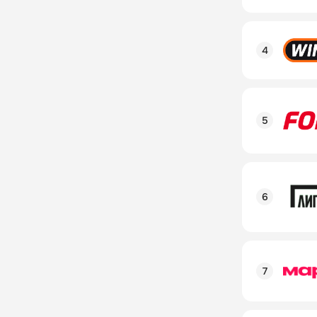
Рейтинг пол
Промокод
Линия в лай
Бонусы и ак
Рейтинг пол
Промокод
Линия в лай
Бонусы и ак
Промокод
Рейтинг пол
Линия в лай
Бонусы и ак
Промокод
Рейтинг пол
Линия в лай
Бонусы и ак
Рейтинг пол
Бонусы
17
Линия в лай