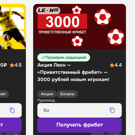
Проверен редакцией
00₽
4.5
Акция Леон —
4.4
«Приветственный фрибет» —
3000 рублей новым игрокам!
кам
Акции
Бонусы
Промокод
т
Получить фрибет