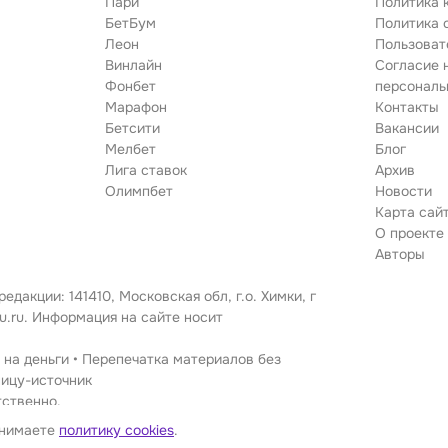
Пари
Политика 
БетБум
Политика c
Леон
Пользоват
Винлайн
Согласие 
Фонбет
персональ
Марафон
Контакты
Бетсити
Вакансии
Мелбет
Блог
Лига ставок
Архив
Олимпбет
Новости
Карта сай
О проекте
Авторы
акции: 141410, Московская обл, г.о. Химки, г
u.ru. Информация на сайте носит
ы на деньги • Перепечатка материалов без
ницу-источник
тственно.
ринимаете
политику cookies
.