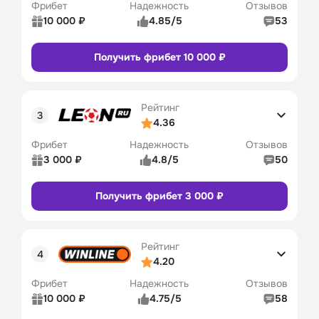
Букмекеры для ставок на киберспорт
НБА
НБА
Baltbet
Фрибет
Надежность
Отзывов
Служба поддержки
5/5
Букмекеры для профессиональных игроков
Единая Лига ВТБ
Единая Лига ВТБ
24Бет
10 000 ₽
4.85/5
53
Бонусы и акции
5/5
Букмекеры для ставок на футбол
Евролига
Евролига
Рейтинг 
5/5
WNBA
WNBA
Получить фрибет 10 000 ₽
пользователей
Промокод
Бонусы
Суперлига
Суперлига
Коэффициенты
5/5
22
Теннис
Теннис
Линия в прематче
4/5
US Open 2026 ATP
ATP
Рейтинг
Линия в лайве
Сайт
Приложение
5/5
US Open 2026 WTA
WTA
4.36
Настольный теннис
Удобство платежей
4/5
Cincinnati ATP
Фрибет
Надежность
Отзывов
Cincinnati WTA
Челленджер
Служба поддержки
4/5
3 000 ₽
4.8/5
50
Настольный теннис
Лига Про
Бонусы и акции
5/5
Рейтинг 
Чемпионат мира
Setka Cup
5/5
Получить фрибет 3 000 ₽
пользователей
Волейбол
Промокод
Бонусы
Кубок мира
Чемпионат Европы
Лига Наций
Коэффициенты
5/5
42
WTT Champions Yokohama, MS
Суперлига России
Линия в прематче
5/5
Киберспорт
Рейтинг
WTT Champions Yokohama, WS
Линия в лайве
Сайт
Приложение
3/5
4.20
Europe Smash Sweden, WS
IEM Cologne
Удобство платежей
4/5
Europe Smash Sweden, MS
The International
Фрибет
Надежность
Отзывов
Служба поддержки
5/5
Волейбол
10 000 ₽
4.75/5
58
Бонусы и акции
4/5
Лига Наций