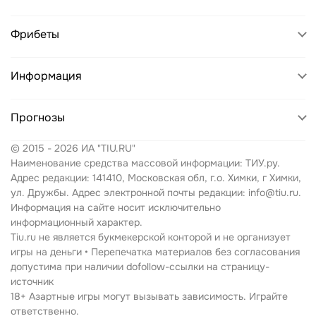
БетБум
Pari
Фрибеты
Леон
BetBoom
Лига Ставок
Пари
Информация
Leon
Мелбет
БетБум
Winline
Политика конфиденциальности
Прогнозы
Бетсити
Леон
Fonbet
Политика cookies
Марафон
© 2015 - 2026 ИА "TIU.RU"
Винлайн
Прогнозы на спорт
Марафон
Пользовательское соглашение
Наименование средства массовой информации: ТИУ.ру.
Фонбет
Фонбет
Футбол
Адрес редакции: 141410, Московская обл, г.о. Химки, г Химки,
Betcity
Согласие на обработку персональных данных
ул. Дружбы. Адрес электронной почты редакции: info@tiu.ru.
Винлайн
Марафон
Хоккей
Информация на сайте носит исключительно
Melbet
Контакты
информационный характер.
Бетсити
Баскетбол
Tiu.ru не является букмекерской конторой и не организует
Лига Ставок
Вакансии
игры на деньги • Перепечатка материалов без согласования
Мелбет
Теннис
допустима при наличии dofollow-ссылки на страницу-
Olimpbet
Блог
источник
Лига ставок
Настольный теннис
18+ Азартные игры могут вызывать зависимость. Играйте
Архив
ответственно.
Олимпбет
Волейбол