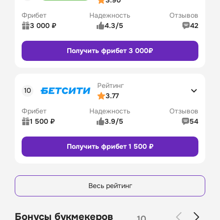
Удобство платежей
4/5
Фрибет
Надежность
Отзывов
Служба поддержки
4/5
3 000 ₽
4.3/5
42
Бонусы и акции
4/5
Рейтинг 
5/5
Получить фрибет 3 000₽
пользователей
Промокод
Бонусы
Коэффициенты
4/5
16
Линия в прематче
4/5
Рейтинг
Линия в лайве
Сайт
Приложение
3/5
3.77
Удобство платежей
4/5
Фрибет
Надежность
Отзывов
Служба поддержки
4/5
1 500 ₽
3.9/5
54
Бонусы и акции
4/5
Рейтинг 
5/5
Получить фрибет 1 500 ₽
пользователей
Промокод
Бонусы
Коэффициенты
3/5
8
Линия в прематче
3/5
Линия в лайве
Сайт
Приложение
4/5
Весь рейтинг
Удобство платежей
4/5
Служба поддержки
4/5
Бонусы букмекеров
10