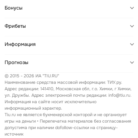
Пари
Бонусы
БетБум
Pari
Фрибеты
Леон
BetBoom
Лига Ставок
Пари
Информация
Leon
Мелбет
БетБум
Winline
Политика конфиденциальности
Прогнозы
Бетсити
Леон
Fonbet
Политика cookies
Марафон
© 2015 - 2026 ИА "TIU.RU"
Винлайн
Прогнозы на спорт
Марафон
Пользовательское соглашение
Наименование средства массовой информации: ТИУ.ру.
Фонбет
Фонбет
Футбол
Адрес редакции: 141410, Московская обл, г.о. Химки, г Химки,
Betcity
Согласие на обработку персональных данных
ул. Дружбы. Адрес электронной почты редакции: info@tiu.ru.
Винлайн
Марафон
Хоккей
Информация на сайте носит исключительно
Melbet
Контакты
информационный характер.
Бетсити
Баскетбол
Tiu.ru не является букмекерской конторой и не организует
Лига Ставок
Вакансии
игры на деньги • Перепечатка материалов без согласования
Мелбет
Теннис
допустима при наличии dofollow-ссылки на страницу-
Olimpbet
Блог
источник
Лига ставок
Настольный теннис