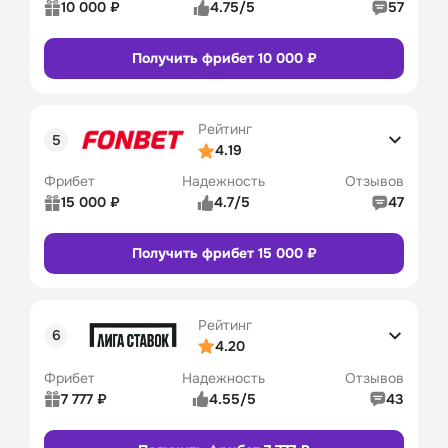
10 000 ₽
4.75/5
57
Чемпионат мира
Бонусы и акции
4/5
Суперлига России
Рейтинг 
5/5
Получить фрибет 10 000 ₽
пользователей
Чемпионат Европы
Промокод
Бонусы
Киберспорт
Коэффициенты
4/5
34
IEM Cologne
Линия в прематче
4/5
Рейтинг
The International
Линия в лайве
Сайт
Приложение
4/5
4.19
Esports World Cup Counter Strike
Удобство платежей
4/5
Фрибет
Надежность
Отзывов
Служба поддержки
4/5
15 000 ₽
4.7/5
47
Бонусы и акции
5/5
Рейтинг 
5/5
Получить фрибет 15 000 ₽
пользователей
Промокод
Бонусы
Коэффициенты
4/5
10
Линия в прематче
4/5
Рейтинг
Линия в лайве
Сайт
Приложение
4/5
4.20
Удобство платежей
4/5
Фрибет
Надежность
Отзывов
Служба поддержки
5/5
7 777 ₽
4.55/5
43
Бонусы и акции
4/5
Рейтинг 
5/5