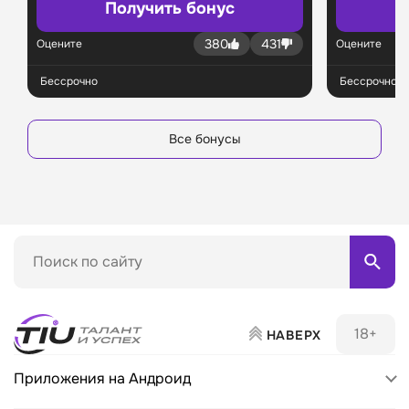
Получить бонус
П
380
431
Оцените
Оцените
Бессрочно
Бессрочно
Все бонусы
Поиск по матч-центру
18+
НАВЕРХ
Приложения на Андроид