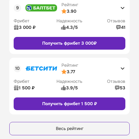
Рейтинг
Линия в лайве
Сайт
Приложение
3/5
3.90
Удобство платежей
4/5
Фрибет
Надежность
Отзывов
Служба поддержки
4/5
3 000 ₽
4.3/5
41
Бонусы и акции
4/5
Рейтинг 
5/5
Получить фрибет 3 000₽
пользователей
Промокод
Бонусы
Коэффициенты
4/5
16
Линия в прематче
4/5
Рейтинг
Линия в лайве
Сайт
Приложение
3/5
3.77
Удобство платежей
4/5
Фрибет
Надежность
Отзывов
Служба поддержки
4/5
1 500 ₽
3.9/5
53
Бонусы и акции
4/5
Рейтинг 
5/5
Получить фрибет 1 500 ₽
пользователей
Промокод
Бонусы
Коэффициенты
3/5
8
Линия в прематче
3/5
Линия в лайве
Сайт
Приложение
4/5
Весь рейтинг
Удобство платежей
4/5