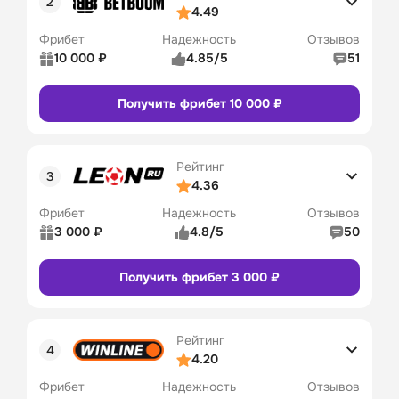
Линия в лайве
5/5
Букмекеры для ставок на киберспорт
НБА
НБА
Baltbet
4.49
Букмекеры для профессиональных игроков
Единая Лига ВТБ
Единая Лига ВТБ
24Бет
Удобство платежей
4/5
Фрибет
Надежность
Отзывов
Букмекеры для ставок на футбол
Евролига
Евролига
Служба поддержки
5/5
10 000 ₽
4.85/5
51
WNBA
WNBA
Бонусы и акции
5/5
Суперлига
Суперлига
Рейтинг 
5/5
Теннис
Теннис
Получить фрибет 10 000 ₽
пользователей
Промокод
Бонусы
US Open 2026 ATP
ATP
Коэффициенты
5/5
22
US Open 2026 WTA
WTA
Линия в прематче
4/5
Настольный теннис
Cincinnati ATP
Рейтинг
Линия в лайве
Сайт
Приложение
5/5
4.36
Cincinnati WTA
Челленджер
Удобство платежей
4/5
Настольный теннис
Лига Про
Фрибет
Надежность
Отзывов
Служба поддержки
4/5
Чемпионат мира
Setka Cup
3 000 ₽
4.8/5
50
Бонусы и акции
5/5
Волейбол
Кубок мира
Рейтинг 
5/5
Чемпионат Европы
Лига Наций
Получить фрибет 3 000 ₽
пользователей
Промокод
Бонусы
WTT Champions Yokohama, MS
Суперлига России
Коэффициенты
5/5
Киберспорт
42
WTT Champions Yokohama, WS
Линия в прематче
5/5
Europe Smash Sweden, WS
IEM Cologne
Рейтинг
Линия в лайве
Сайт
Приложение
3/5
Europe Smash Sweden, MS
The International
4.20
Волейбол
Удобство платежей
4/5
Фрибет
Надежность
Отзывов
Лига Наций
Служба поддержки
5/5