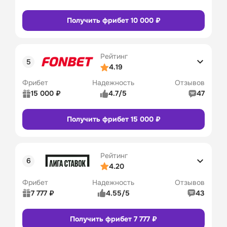
Бонусы и акции
4/5
Чемпионат мира
Рейтинг 
5/5
Суперлига России
Получить фрибет 10 000 ₽
пользователей
Промокод
Бонусы
Чемпионат Европы
Коэффициенты
4/5
34
Киберспорт
Линия в прематче
4/5
IEM Cologne
Рейтинг
Линия в лайве
Сайт
Приложение
4/5
The International
4.19
Удобство платежей
4/5
Esports World Cup Counter Strike
Фрибет
Надежность
Отзывов
Служба поддержки
4/5
15 000 ₽
4.7/5
47
Бонусы и акции
5/5
Рейтинг 
5/5
Получить фрибет 15 000 ₽
пользователей
Промокод
Бонусы
Коэффициенты
4/5
10
Линия в прематче
4/5
Рейтинг
Линия в лайве
Сайт
Приложение
4/5
4.20
Удобство платежей
4/5
Фрибет
Надежность
Отзывов
Служба поддержки
5/5
7 777 ₽
4.55/5
43
Бонусы и акции
4/5
Рейтинг 
5/5
Получить фрибет 7 777 ₽
пользователей
Промокод
Бонусы