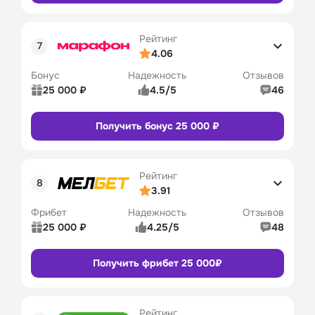
Коэффициенты
4/5
10
Линия в прематче
4/5
Рейтинг
Сайт
Приложение
Линия в лайве
4/5
4.06
Удобство платежей
4/5
Бонус
Надежность
Отзывов
Служба поддержки
4/5
25 000 ₽
4.5/5
46
Бонусы и акции
5/5
Рейтинг 
5/5
Получить бонус 25 000 ₽
пользователей
Бонусы
17
Коэффициенты
4/5
Сайт
Приложение
Линия в прематче
4/5
Рейтинг
Линия в лайве
4/5
3.91
Удобство платежей
4/5
Фрибет
Надежность
Отзывов
Служба поддержки
4/5
25 000 ₽
4.25/5
48
Бонусы и акции
4/5
Рейтинг 
5/5
Получить фрибет 25 000₽
пользователей
Промокод
Бонусы
Коэффициенты
4/5
15
Линия в прематче
4/5
Рейтинг