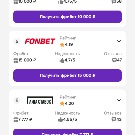
10 000 ₽
4.75/5
58
Бонусы и акции
4/5
Рейтинг 
5/5
Получить фрибет 10 000 ₽
пользователей
Промокод
Бонусы
Коэффициенты
4/5
34
Линия в прематче
4/5
Рейтинг
Линия в лайве
Сайт
Приложение
4/5
4.19
Удобство платежей
4/5
Фрибет
Надежность
Отзывов
Служба поддержки
4/5
15 000 ₽
4.7/5
47
Бонусы и акции
5/5
Рейтинг 
5/5
Получить фрибет 15 000 ₽
пользователей
Промокод
Бонусы
Коэффициенты
4/5
10
Линия в прематче
4/5
Рейтинг
Линия в лайве
Сайт
Приложение
4/5
4.20
Удобство платежей
4/5
Фрибет
Надежность
Отзывов
Служба поддержки
5/5
7 777 ₽
4.55/5
43
Бонусы и акции
4/5
Рейтинг 
5/5
Получить фрибет 7 777 ₽
пользователей
Промокод
Бонусы