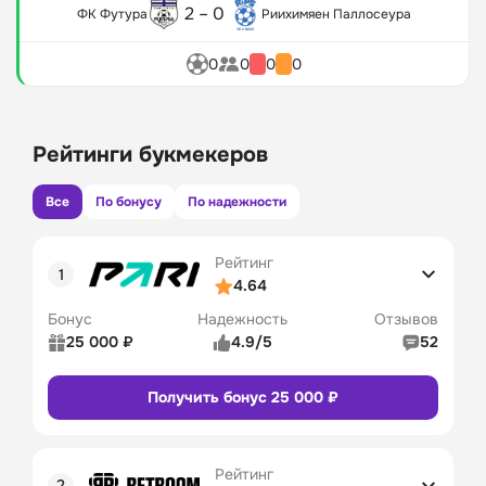
Букмекеры для ставок на киберспорт
НБА
НБА
Baltbet
2 – 0
ФК Футура
Риихимяен Паллосеура
Букмекеры для профессиональных игроков
Единая Лига ВТБ
Единая Лига ВТБ
24Бет
Букмекеры для ставок на футбол
Евролига
Евролига
0
0
0
0
WNBA
WNBA
Суперлига
Суперлига
Теннис
Теннис
Рейтинги букмекеров
US Open 2026 ATP
ATP
US Open 2026 WTA
WTA
Настольный теннис
Все
По бонусу
По надежности
Cincinnati ATP
Cincinnati WTA
Челленджер
Настольный теннис
Лига Про
Рейтинг
Чемпионат мира
Setka Cup
4.64
Волейбол
Кубок мира
Бонус
Надежность
Отзывов
Чемпионат Европы
Лига Наций
25 000 ₽
4.9/5
52
WTT Champions Yokohama, MS
Суперлига России
Киберспорт
Рейтинг 
WTT Champions Yokohama, WS
5/5
Получить бонус 25 000 ₽
пользователей
Europe Smash Sweden, WS
IEM Cologne
Коэффициенты
5/5
Europe Smash Sweden, MS
The International
Волейбол
Линия в прематче
4/5
Рейтинг
Лига Наций
Линия в лайве
5/5