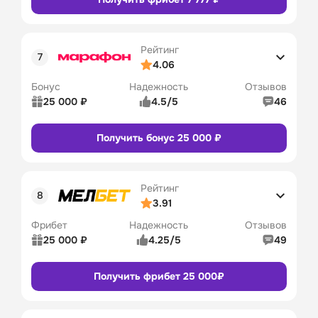
Коэффициенты
4/5
10
Линия в прематче
4/5
Рейтинг
Сайт
Приложение
Линия в лайве
4/5
4.06
Удобство платежей
4/5
Бонус
Надежность
Отзывов
Служба поддержки
4/5
25 000 ₽
4.5/5
46
Бонусы и акции
5/5
Рейтинг 
5/5
Получить бонус 25 000 ₽
пользователей
Бонусы
17
Коэффициенты
4/5
Сайт
Приложение
Линия в прематче
4/5
Рейтинг
Линия в лайве
4/5
3.91
Удобство платежей
4/5
Фрибет
Надежность
Отзывов
Служба поддержки
4/5
25 000 ₽
4.25/5
49
Бонусы и акции
4/5
Рейтинг 
5/5
Получить фрибет 25 000₽
пользователей
Промокод
Бонусы
Коэффициенты
4/5
15
Линия в прематче
4/5