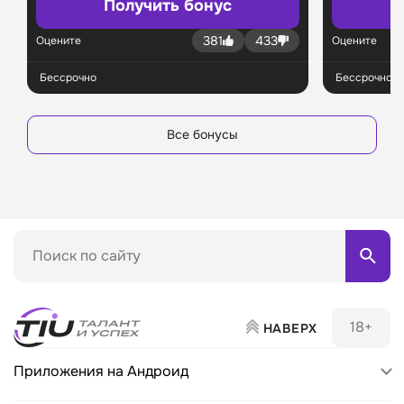
Получить бонус
П
381
433
Оцените
Оцените
Бессрочно
Бессрочно
Все бонусы
Поиск по матч-центру
18+
НАВЕРХ
Приложения на Андроид