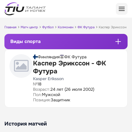
Главная
Матч центр
Футбол
Колмонен
ФК Футура
Каспер Эрикссон
Популярные БК
Виды спорта
Пари
По букмекеру
БетБум
Леон
Pari
Финляндия
ФК Футура
Приложения для Android
Винлайн
BetBoom
Каспер Эрикссон - ФК
Фонбет
Leon
Пари
Футура
Виды спорта
Марафон
Winline
БетБум
Kasper Eriksson
Бетсити
Fonbet
Леон
Баскетбол
№
18
Статьи о БК
Мелбет
Лига Ставок
Винлайн
Киберспорт
Возраст:
24 лет (26 июля 2002)
Пол:
Мужской
Winline
Лига Ставок
Марафон
Фонбет
Теннис
Позиция:
Защитник
База знаний
По видам спорта
Олимпбет
Бет-М
Марафон
Хоккей
Виды ставок
Тенниси
Baltbet
Бетсити
Футбол
Футбол
Футбол
По видам спорта
Основы ставок
Балтбет
Melbet
Мелбет
Хоккей
Евролига
Сервисы
Бет-М
Olimpbet
Лига Ставок
Баскетбол
Футбол
История матчей
Виды спорта
Кубок России
Беттери
Tennisi
Олимпбет
Теннис
Хоккей