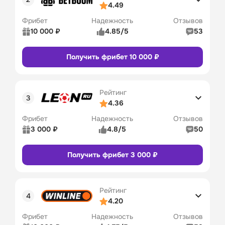
4.49
Чемпионат мира
Удобство платежей
4/5
Суперлига России
Фрибет
Надежность
Отзывов
Служба поддержки
5/5
Чемпионат Европы
10 000 ₽
4.85/5
53
Бонусы и акции
5/5
Киберспорт
Рейтинг 
5/5
IEM Cologne
Получить фрибет 10 000 ₽
пользователей
Промокод
Бонусы
The International
Коэффициенты
5/5
22
Esports World Cup Counter Strike
Линия в прематче
4/5
Рейтинг
Линия в лайве
Сайт
Приложение
5/5
4.36
Удобство платежей
4/5
Фрибет
Надежность
Отзывов
Служба поддержки
4/5
3 000 ₽
4.8/5
50
Бонусы и акции
5/5
Рейтинг 
5/5
Получить фрибет 3 000 ₽
пользователей
Промокод
Бонусы
Коэффициенты
5/5
42
Линия в прематче
5/5
Рейтинг
Линия в лайве
Сайт
Приложение
3/5
4.20
Удобство платежей
4/5
Фрибет
Надежность
Отзывов
Служба поддержки
5/5