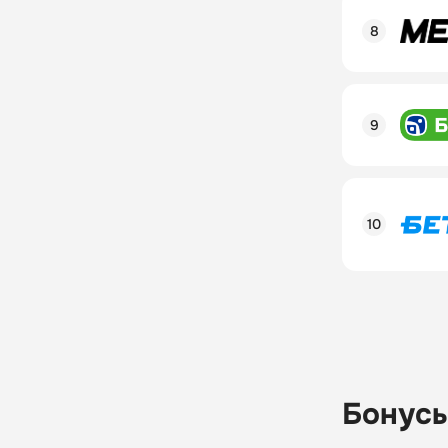
Бонусы и ак
Рейтинг пол
Промокод
Линия в лай
Бонусы и ак
Рейтинг пол
Промокод
Линия в лай
Бонусы и ак
Промокод
Рейтинг пол
Линия в лай
Бонусы и ак
Промокод
Бонусы