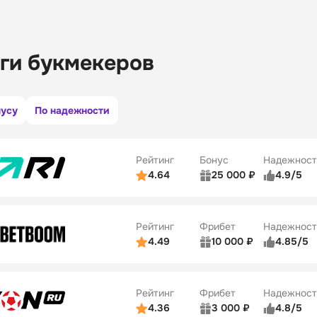
ги букмекеров
нусу
По надежности
Рейтинг
Бонус
Надежност
4.64
25 000 ₽
4.9/5
ьзователей
5/5
Коэффициенты
ве
5/5
Удобство платежей
Рейтинг
Фрибет
Надежност
ции
5/5
4.49
10 000 ₽
4.85/5
ьзователей
5/5
Коэффициенты
Бонусы
ве
5/5
Удобство платежей
22
Рейтинг
Фрибет
Надежност
ции
5/5
4.36
3 000 ₽
4.8/5