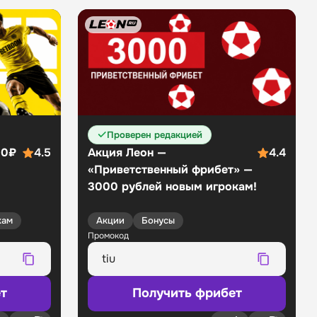
Проверен редакцией
00₽
4.5
Акция Леон —
4.4
«Приветственный фрибет» —
3000 рублей новым игрокам!
кам
Акции
Бонусы
Промокод
т
Получить фрибет