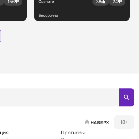
156
38
24
Оцените
Бессрочно
18+
НАВЕРХ
ция
Прогнозы