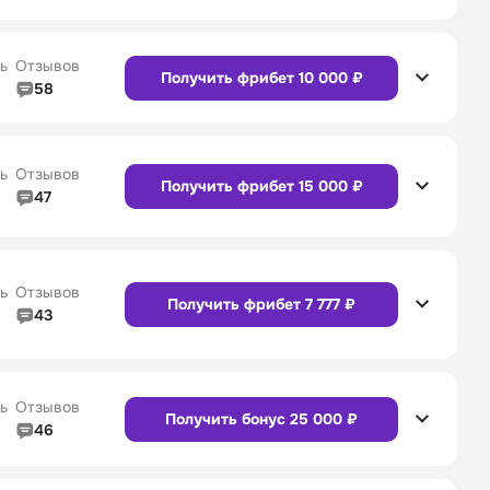
5/5
Линия в прематче
5/5
4/5
Служба поддержки
5/5
Сайт
Приложение
ь
Отзывов
Получить фрибет 10 000 ₽
58
4/5
Линия в прематче
4/5
4/5
Служба поддержки
4/5
Сайт
Приложение
ь
Отзывов
Получить фрибет 15 000 ₽
47
4/5
Линия в прематче
4/5
Сайт
Приложение
4/5
Служба поддержки
5/5
ь
Отзывов
Получить фрибет 7 777 ₽
43
4/5
Линия в прематче
4/5
Сайт
Приложение
4/5
Служба поддержки
4/5
ь
Отзывов
Получить бонус 25 000 ₽
46
4/5
Линия в прематче
4/5
Сайт
Приложение
4/5
Служба поддержки
4/5