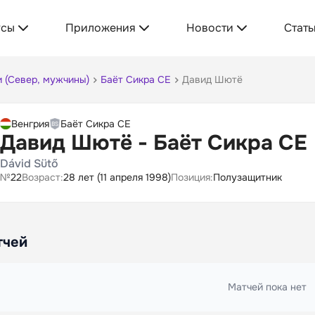
усы
Приложения
Новости
Стать
и (Север, мужчины)
Баёт Сикра СЕ
Давид Шютё
Венгрия
Баёт Сикра СЕ
Давид Шютё - Баёт Сикра СЕ
Dávid Sütő
№
22
Возраст:
28 лет (11 апреля 1998)
Позиция:
Полузащитник
тчей
Матчей пока нет