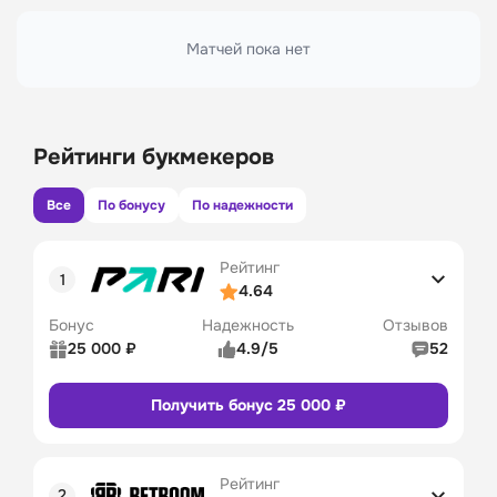
Лига Чемпионов
Зенит
Betcity
Тенниси
Теннис
Настольный теннис
Баскетбол
Лига Европы
Спортбет
Bettery
Балтбет
Футбол
Волейбол
Теннис
Матчей пока нет
24bet
Zenit
Беттери
Киберспорт
Настольный теннис
Рейтинги
Футбол
Спортбет
Зенит
Волейбол
Прочие категории
Лучшие букмекеры
РПЛ
24bet
Киберспорт
Приложения для iOS
Футбол
Легальные букмекерские конторы
Фрибеты
Лига чемпионов
Рейтинги букмекеров
Российские букмекеры
Фрибеты без депозита
АПЛ
РПЛ
Leon
БК с мобильным приложением
Фрибет без отыгрыша
Серия А
Лига чемпионов
Zenit
Все
По бонусу
По надежности
Надежные букмекеры
Промокод без отыгрыша
Ла Лига
АПЛ
Лига Ставок
БК с гостевым демосчетом
Бонус за регистрацию без отыгрыша
Бундеслига
Серия А
Марафон
Рейтинг
БК с большими коэффициентами
Фрибеты сегодня
Лига Европы
Ла Лига
Melbet
4.64
БК с минимальными депозитами
Лучшие фрибеты
Лига конференций
Бундеслига
Pari
Букмекеры для ставок на американский футбол
Фрибет новым игрокам
Лига наций
Лига Европы
Tennisi
Бонус
Надежность
Отзывов
Букмекеры для ставок на бейсбол
Новые БК с фрибетом
Суперкубок УЕФА
Лига конференций
Fonbet
25 000 ₽
4.9/5
52
Хоккей
Хоккей
Букмекеры для ставок на гольф
Фрибет 3000
Betcity
Рейтинг 
5/5
Букмекеры для ставок на автогонки
Акции букмекерских контор при регистрации
КХЛ
КХЛ
BetBoom
Получить бонус 25 000 ₽
пользователей
Букмекеры для ставок на чемпионаты мира и Европы
Промокоды букмекеров
НХЛ
НХЛ
Bettery
Коэффициенты
5/5
Букмекеры для ставок на дартс
Бездепозитные бонусы за регистрацию
АХЛ
АХЛ
Olimpbet
Линия в прематче
4/5
Баскетбол
Баскетбол
Букмекеры для ставок на скачки
Бездепозитные бонусы букмекеров
Winline
Рейтинг
Линия в лайве
5/5