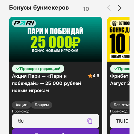
Служба поддержки
4/5
Бонусы букмекеров
10
Бонусы и акции
4/5
Промокод
Бонусы
13
Сайт
Приложение
Проверен редакцией
Провере
Акция Пари — «Пари и
4.6
Фрибет Б
побеждай» — 25 000 рублей
Август 20
новым игрокам
Акции
Бонусы
Без отыгр
Промокод
Промокод