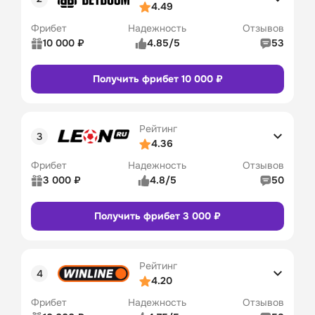
Букмекеры для ставок на киберспорт
НБА
НБА
Baltbet
4.49
Удобство платежей
4/5
Букмекеры для профессиональных игроков
Единая Лига ВТБ
Единая Лига ВТБ
24Бет
Фрибет
Надежность
Отзывов
Служба поддержки
5/5
Букмекеры для ставок на футбол
Евролига
Евролига
10 000 ₽
4.85/5
53
WNBA
WNBA
Бонусы и акции
5/5
Рейтинг 
Суперлига
Суперлига
5/5
Получить фрибет 10 000 ₽
пользователей
Промокод
Бонусы
Теннис
Теннис
Коэффициенты
5/5
US Open 2026 ATP
ATP
22
US Open 2026 WTA
WTA
Линия в прематче
4/5
Рейтинг
Настольный теннис
Cincinnati ATP
Линия в лайве
Сайт
Приложение
5/5
4.36
Cincinnati WTA
Челленджер
Удобство платежей
4/5
Настольный теннис
Лига Про
Фрибет
Надежность
Отзывов
Служба поддержки
4/5
Чемпионат мира
Setka Cup
3 000 ₽
4.8/5
50
Бонусы и акции
5/5
Волейбол
Кубок мира
Рейтинг 
5/5
Чемпионат Европы
Лига Наций
Получить фрибет 3 000 ₽
пользователей
Промокод
Бонусы
WTT Champions Yokohama, MS
Суперлига России
Коэффициенты
5/5
42
Киберспорт
WTT Champions Yokohama, WS
Линия в прематче
5/5
Europe Smash Sweden, WS
IEM Cologne
Рейтинг
Линия в лайве
Сайт
Приложение
3/5
Europe Smash Sweden, MS
The International
4.20
Удобство платежей
4/5
Волейбол
Фрибет
Надежность
Отзывов
Служба поддержки
5/5
Лига Наций