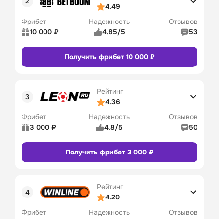
Линия в лайве
5/5
Букмекеры для ставок на киберспорт
НБА
НБА
Baltbet
4.49
Букмекеры для профессиональных игроков
Единая Лига ВТБ
Единая Лига ВТБ
24Бет
Удобство платежей
4/5
Фрибет
Надежность
Отзывов
Букмекеры для ставок на футбол
Евролига
Евролига
Служба поддержки
5/5
10 000 ₽
4.85/5
53
WNBA
WNBA
Бонусы и акции
5/5
Суперлига
Суперлига
Рейтинг 
5/5
Теннис
Теннис
Получить фрибет 10 000 ₽
пользователей
Промокод
Бонусы
US Open 2026 ATP
ATP
Коэффициенты
5/5
22
US Open 2026 WTA
WTA
Линия в прематче
4/5
Настольный теннис
Cincinnati ATP
Рейтинг
Линия в лайве
Сайт
Приложение
5/5
4.36
Cincinnati WTA
Челленджер
Удобство платежей
4/5
Настольный теннис
Лига Про
Фрибет
Надежность
Отзывов
Служба поддержки
4/5
Чемпионат мира
Setka Cup
3 000 ₽
4.8/5
50
Бонусы и акции
5/5
Волейбол
Кубок мира
Рейтинг 
5/5
Чемпионат Европы
Лига Наций
Получить фрибет 3 000 ₽
пользователей
Промокод
Бонусы
WTT Champions Yokohama, MS
Суперлига России
Коэффициенты
5/5
Киберспорт
42
WTT Champions Yokohama, WS
Линия в прематче
5/5
Europe Smash Sweden, WS
IEM Cologne
Рейтинг
Линия в лайве
Сайт
Приложение
3/5
Europe Smash Sweden, MS
The International
4.20
Волейбол
Удобство платежей
4/5
Фрибет
Надежность
Отзывов
Лига Наций
Служба поддержки
5/5