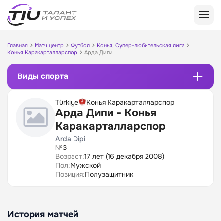
Главная
Матч центр
Футбол
Конья, Супер-любительская лига
Конья Каракарталларспор
Арда Дипи
Популярные БК
Пари
Виды спорта
По букмекеру
БетБум
Леон
Pari
Приложения для Android
Türkiye
Конья Каракарталларспор
Винлайн
BetBoom
Арда Дипи - Конья
Фонбет
Leon
Пари
Каракарталларспор
Виды спорта
Марафон
Winline
БетБум
Бетсити
Fonbet
Леон
Баскетбол
Arda Dipi
Статьи о БК
№
3
Мелбет
Лига Ставок
Винлайн
Киберспорт
Возраст:
17 лет (16 декабря 2008)
Winline
Лига Ставок
Марафон
Фонбет
Теннис
Пол:
Мужской
База знаний
По видам спорта
Олимпбет
Бет-М
Марафон
Хоккей
Позиция:
Полузащитник
Виды ставок
Тенниси
Baltbet
Бетсити
Футбол
Футбол
Футбол
По видам спорта
Основы ставок
Балтбет
Melbet
Мелбет
Хоккей
Евролига
Сервисы
Бет-М
Olimpbet
Лига Ставок
Баскетбол
Футбол
История матчей
Виды спорта
Кубок России
Беттери
Tennisi
Олимпбет
Теннис
Хоккей