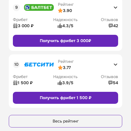
Рейтинг
Линия в лайве
Сайт
Приложение
3/5
3.90
Удобство платежей
4/5
Фрибет
Надежность
Отзывов
Служба поддержки
4/5
3 000 ₽
4.3/5
42
Бонусы и акции
4/5
Рейтинг 
5/5
Получить фрибет 3 000₽
пользователей
Промокод
Бонусы
Коэффициенты
4/5
16
Линия в прематче
4/5
Рейтинг
Линия в лайве
Сайт
Приложение
3/5
3.77
Удобство платежей
4/5
Фрибет
Надежность
Отзывов
Служба поддержки
4/5
1 500 ₽
3.9/5
54
Бонусы и акции
4/5
Рейтинг 
5/5
Получить фрибет 1 500 ₽
пользователей
Промокод
Бонусы
Коэффициенты
3/5
8
Линия в прематче
3/5
Линия в лайве
Сайт
Приложение
4/5
Весь рейтинг
Удобство платежей
4/5