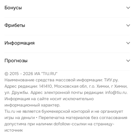
Пари
Бонусы
БетБум
Pari
Фрибеты
Леон
BetBoom
Лига Ставок
Пари
Информация
Leon
Мелбет
БетБум
Winline
Политика конфиденциальности
Прогнозы
Бетсити
Леон
Fonbet
Политика cookies
Марафон
© 2015 - 2026 ИА "TIU.RU"
Винлайн
Прогнозы на спорт
Марафон
Пользовательское соглашение
Наименование средства массовой информации: ТИУ.ру.
Фонбет
Фонбет
Футбол
Адрес редакции: 141410, Московская обл, г.о. Химки, г Химки,
Betcity
Согласие на обработку персональных данных
ул. Дружбы. Адрес электронной почты редакции: info@tiu.ru.
Винлайн
Марафон
Хоккей
Информация на сайте носит исключительно
Melbet
Контакты
информационный характер.
Бетсити
Баскетбол
Tiu.ru не является букмекерской конторой и не организует
Лига Ставок
Вакансии
игры на деньги • Перепечатка материалов без согласования
Мелбет
Теннис
допустима при наличии dofollow-ссылки на страницу-
Olimpbet
Блог
источник
Лига ставок
Настольный теннис