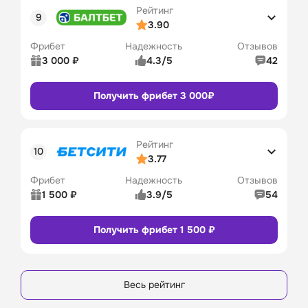
Рейтинг
Линия в лайве
Сайт
Приложение
3/5
3.90
Удобство платежей
4/5
Фрибет
Надежность
Отзывов
Служба поддержки
4/5
3 000 ₽
4.3/5
42
Бонусы и акции
4/5
Рейтинг 
5/5
Получить фрибет 3 000₽
пользователей
Промокод
Бонусы
Коэффициенты
4/5
16
Линия в прематче
4/5
Рейтинг
Линия в лайве
Сайт
Приложение
3/5
3.77
Удобство платежей
4/5
Фрибет
Надежность
Отзывов
Служба поддержки
4/5
1 500 ₽
3.9/5
54
Бонусы и акции
4/5
Рейтинг 
5/5
Получить фрибет 1 500 ₽
пользователей
Промокод
Бонусы
Коэффициенты
3/5
8
Линия в прематче
3/5
Линия в лайве
Сайт
Приложение
4/5
Весь рейтинг
Удобство платежей
4/5