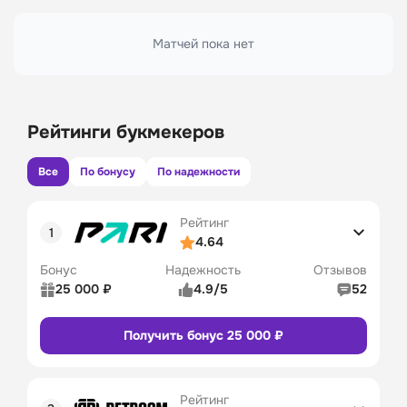
Лига Чемпионов
Зенит
Betcity
Тенниси
Теннис
Настольный теннис
Баскетбол
Лига Европы
Спортбет
Bettery
Балтбет
Футбол
Волейбол
Теннис
Матчей пока нет
24bet
Zenit
Беттери
Киберспорт
Настольный теннис
Рейтинги
Футбол
Спортбет
Зенит
Волейбол
Прочие категории
Лучшие букмекеры
РПЛ
24bet
Киберспорт
Приложения для iOS
Футбол
Легальные букмекерские конторы
Фрибеты
Лига чемпионов
Рейтинги букмекеров
Российские букмекеры
Фрибеты без депозита
АПЛ
РПЛ
Leon
БК с мобильным приложением
Фрибет без отыгрыша
Серия А
Лига чемпионов
Zenit
Все
По бонусу
По надежности
Надежные букмекеры
Промокод без отыгрыша
Ла Лига
АПЛ
Лига Ставок
БК с гостевым демосчетом
Бонус за регистрацию без отыгрыша
Бундеслига
Серия А
Марафон
БК с большими коэффициентами
Фрибеты сегодня
Лига Европы
Ла Лига
Melbet
Рейтинг
4.64
БК с минимальными депозитами
Лучшие фрибеты
Лига конференций
Бундеслига
Pari
Букмекеры для ставок на американский футбол
Фрибет новым игрокам
Лига наций
Лига Европы
Tennisi
Бонус
Надежность
Отзывов
Букмекеры для ставок на бейсбол
Новые БК с фрибетом
Суперкубок УЕФА
Лига конференций
Fonbet
25 000 ₽
4.9/5
52
Хоккей
Хоккей
Букмекеры для ставок на гольф
Фрибет 3000
Betcity
Рейтинг 
Букмекеры для ставок на автогонки
Акции букмекерских контор при регистрации
КХЛ
КХЛ
BetBoom
5/5
Получить бонус 25 000 ₽
пользователей
Букмекеры для ставок на чемпионаты мира и Европы
Промокоды букмекеров
НХЛ
НХЛ
Bettery
Коэффициенты
5/5
Букмекеры для ставок на дартс
Бездепозитные бонусы за регистрацию
АХЛ
АХЛ
Olimpbet
Линия в прематче
4/5
Баскетбол
Баскетбол
Букмекеры для ставок на скачки
Бездепозитные бонусы букмекеров
Winline
Рейтинг