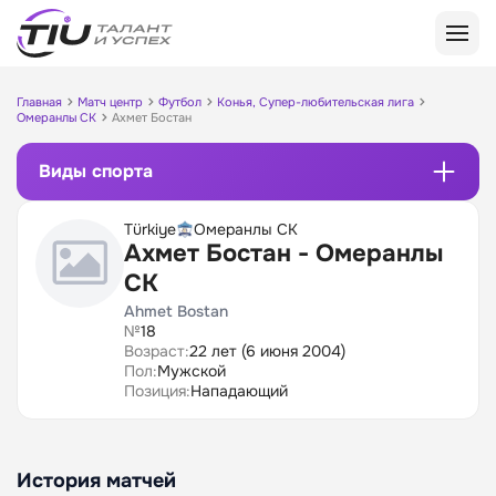
Главная
Матч центр
Футбол
Конья, Супер-любительская лига
Омеранлы СК
Ахмет Бостан
Популярные БК
Пари
Виды спорта
По букмекеру
БетБум
Леон
Pari
Приложения для Android
Türkiye
Омеранлы СК
Винлайн
BetBoom
Ахмет Бостан - Омеранлы
Фонбет
Leon
Пари
СК
Виды спорта
Марафон
Winline
БетБум
Бетсити
Fonbet
Леон
Баскетбол
Ahmet Bostan
Статьи о БК
№
18
Мелбет
Лига Ставок
Винлайн
Киберспорт
Возраст:
22 лет (6 июня 2004)
Winline
Лига Ставок
Марафон
Фонбет
Теннис
Пол:
Мужской
База знаний
По видам спорта
Олимпбет
Бет-М
Марафон
Хоккей
Позиция:
Нападающий
Виды ставок
Тенниси
Baltbet
Бетсити
Футбол
Футбол
Футбол
По видам спорта
Основы ставок
Балтбет
Melbet
Мелбет
Хоккей
Евролига
Сервисы
Бет-М
Olimpbet
Лига Ставок
Баскетбол
Футбол
История матчей
Виды спорта
Кубок России
Беттери
Tennisi
Олимпбет
Теннис
Хоккей