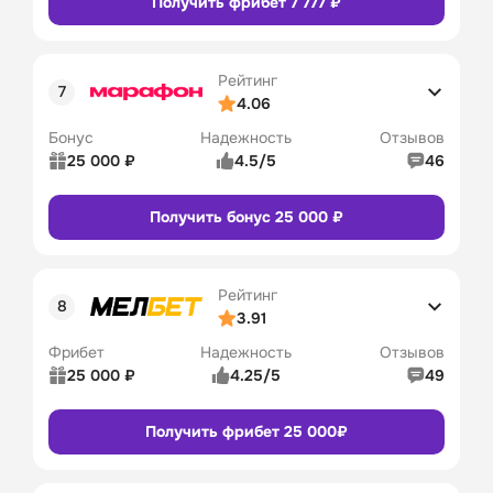
Получить фрибет 7 777 ₽
пользователей
Промокод
Бонусы
Коэффициенты
4/5
10
Линия в прематче
4/5
Рейтинг
Сайт
Приложение
Линия в лайве
4/5
4.06
Удобство платежей
4/5
Бонус
Надежность
Отзывов
Служба поддержки
4/5
25 000 ₽
4.5/5
46
Бонусы и акции
5/5
Рейтинг 
5/5
Получить бонус 25 000 ₽
пользователей
Бонусы
17
Коэффициенты
4/5
Сайт
Приложение
Линия в прематче
4/5
Рейтинг
Линия в лайве
4/5
3.91
Удобство платежей
4/5
Фрибет
Надежность
Отзывов
Служба поддержки
4/5
25 000 ₽
4.25/5
49
Бонусы и акции
4/5
Рейтинг 
5/5
Получить фрибет 25 000₽
пользователей
Промокод
Бонусы
Коэффициенты
4/5
15
Линия в прематче
4/5